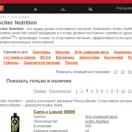
Рассылк
ители
Scitec Nutrition
Scitec Nutrition
citec Nutrition
- это лидер рынка спортивного питания. Компания «Scitec Nutrit
ровень качество своей продукции и к этому уровню постоянно стремятся друг
TM
utrition
» производит только то спортивное питание, эффективность которо
рофессиональных спортсменов
Смотреть все
Протеины
Креатин
Для снижения веса
Аминокис
суставов и связок
BCAA
Витамины
Энергетики
Батончики
П
Гейнеры
Заменители питания
Прочее
Показать позиций на странице: ·
15
·
30
·
45
Показать только в наличии
3
Первая
Предыдущая
1
·
2
·
·
4
·
5
·
6
·
7
·
8
·
9
·
10
·
С
citec Nutrition – купить в интернет магазине Fitness Master. Спортивное питание
itness Master – Днепропетровск, Киев.
Carni-x Liquid 40000
Группа:
Для снижения веса
Производство:
Scitec Nutrition
В упаковке:
500
Единица измерения:
ml