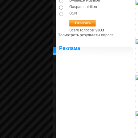
Dymatize Nutrition
Gaspari nutrition
BSN
Всего голосов:
9833
Посмотреть результаты опроса
Реклама