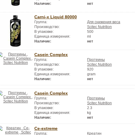
Наличие:
нет
Carni-x Liquid 80000
Группа:
Для снижения веса
Производство:
Scitec Nutrition
В упаковке:
500
Единица измерения:
ml
Наличие:
нет
Casein Complex
Группа:
Протеины
Производство:
Scitec Nutrition
В упаковке:
920
Единица измерения:
gram
Наличие:
нет
Casein Complex
Группа:
Протеины
Производство:
Scitec Nutrition
В упаковке:
2.3
Единица измерения:
kg
Наличие:
нет
Ce-extreme
Группа:
Креатин