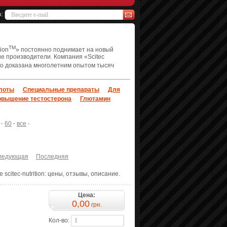
а:
TM
ion
» постоянно поднимает на новый
ие производители. Компания «Scitec
го доказана многолетним опытом тысяч
лоты
Специальные препараты
Для
овышение тестостерона
Глютамин
·
60
·
все
·
ледующая
Последняя
 scitec-nutrition: цены, отзывы, описание.
Цена:
0,00
грн.
Кол-во: