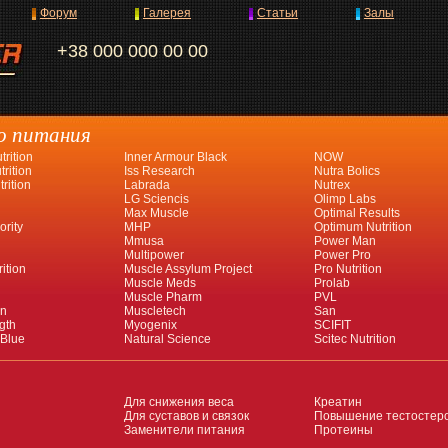
Форум
Галерея
Статьи
Залы
+38 000 000 00 00
о питания
rition
Inner Armour Black
NOW
rition
Iss Research
Nutra Bolics
rition
Labrada
Nutrex
LG Sciencis
Olimp Labs
Max Muscle
Optimal Results
ority
MHP
Optimum Nutrition
Mmusa
Power Man
Multipower
Power Pro
ition
Muscle Assylum Project
Pro Nutrition
Muscle Meds
Prolab
Muscle Pharm
PVL
an
Muscletech
San
gth
Myogenix
SCIFIT
 Blue
Natural Science
Scitec Nutrition
Для снижения веса
Креатин
Для суставов и связок
Повышение тестостер
Заменители питания
Протеины