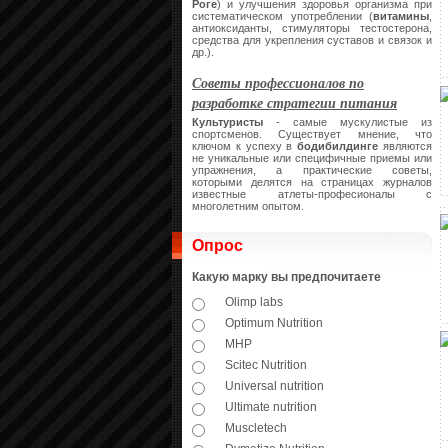
Роге
) и улучшения здоровья организма при
систематическом употреблении (
витамины
,
антиоксиданты, стимуляторы тестостерона,
средства для укрепления суставов и связок и
др.).
Советы профессионалов по
разработке стратегии питания
Культуристы
- самые мускулистые из
спортсменов. Существует мнение, что
ключом к успеху в
бодибилдинге
являются
не уникальные или специфичные приемы или
упражнения, а практические советы,
которыми делятся на страницах журналов
известные атлеты-професионалы с
многолетним опытом.
Опрос
Какую марку вы предпочитаете
Olimp labs
Optimum Nutrition
MHP
Scitec Nutrition
Universal nutrition
Ultimate nutrition
Muscletech