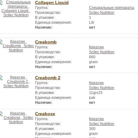
Collagen Liquid
Группа:
Специальные препараты
Производство:
Scitec Nutrition
В упаковке:
1
Единица измерения:
Litr
Наличие:
нет
Creabomb
Группа:
Креатин
Производство:
Scitec Nutrition
В упаковке:
660
Единица измерения:
gram
Наличие:
нет
Creabomb 2
Группа:
Креатин
Производство:
Scitec Nutrition
В упаковке:
11grx25
Единица измерения:
pak
Наличие:
нет
Creabose
Группа:
Креатин
Производство:
Scitec Nutrition
В упаковке:
300
Единица измерения:
gram