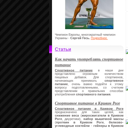
Чемпион Европы, многократный чемпион
Украины -
Сергей Гесь.
Подробнее.
Статьи
Как начать употреблять спортивное
питание
Спортивное питание
в наши дни
представлено огромным количеством
пищевых добавок. Для спортменов,
начинающих принимать
спортивное
питание
, очень важно подойти к этому
вопросу подготовленными, со счетким
представленим о правильних способах
употребления
спортивного питания
.
Спортивное питание в Кривом Роге
Спортивное питание в Кривом Роге
предназначено для таких целей, как
снижение веса
(
жиросжигатели в Кривом
Роге
, диуретики),
набор мышечной массы
(
протеин в Кривом Роге
,
белково-
углеводные коктейли
-
гейнеры
в Кривом