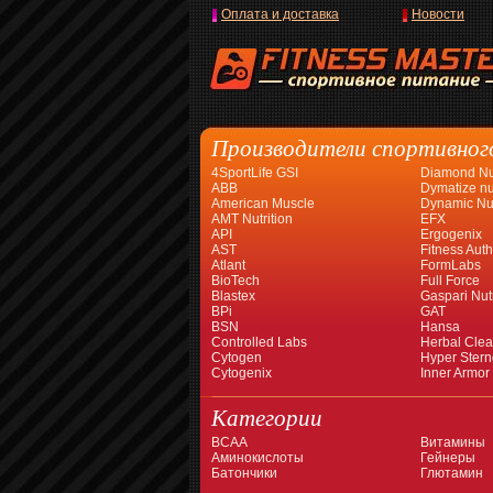
Оплата и доставка
Новости
Производители спортивног
4SportLife GSI
Diamond Nut
ABB
Dymatize nut
American Muscle
Dynamic Nut
AMT Nutrition
EFX
API
Ergogenix
AST
Fitness Auth
Atlant
FormLabs
BioTech
Full Force
Blastex
Gaspari Nutr
BPi
GAT
BSN
Hansa
Controlled Labs
Herbal Cle
Cytogen
Hyper Stern
Cytogenix
Inner Armor
Категории
BCAA
Витамины
Аминокислоты
Гейнеры
Батончики
Глютамин