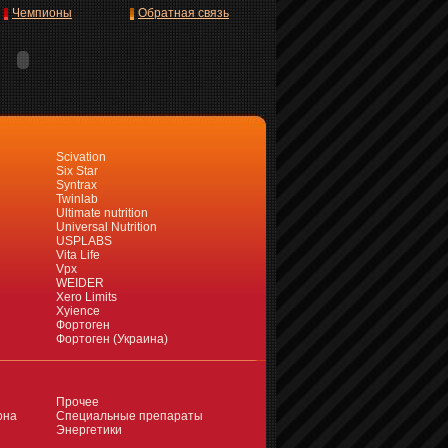
Чемпионы
Обратная связь
Scivation
Six Star
Syntrax
Twinlab
Ultimate nutrition
Universal Nutrition
USPLABS
Vita Life
Vpx
WEIDER
Xero Limits
Xyience
Фортоген
Фортоген (Украина)
Прочее
она
Специальные препараты
Энергетики