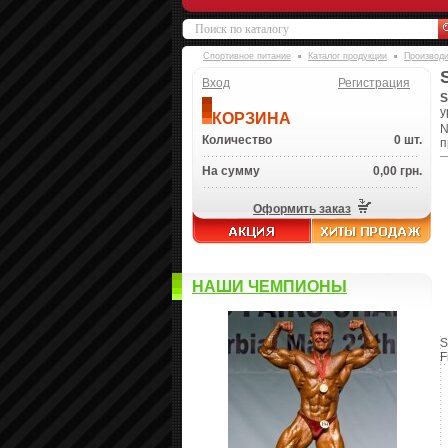
Спортивное питание
Каталог продукции
Производ
Вход
Регистрация
S
у
КОРЗИНА
N
Количество
0 шт.
п
На сумму
0,00 грн.
Оформить заказ
НАШИ ЧЕМПИОНЫ
S
F