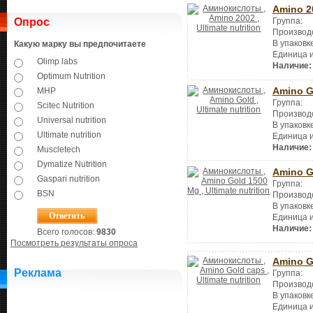
Amino 2
Группа:
Опрос
Производ
В упаковк
Какую марку вы предпочитаете
Единица 
Olimp labs
Наличие:
Optimum Nutrition
Amino G
MHP
Группа:
Scitec Nutrition
Производ
Universal nutrition
В упаковк
Ultimate nutrition
Единица 
Наличие:
Muscletech
Dymatize Nutrition
Amino G
Gaspari nutrition
Группа:
BSN
Производ
В упаковк
Единица 
Наличие:
Всего голосов:
9830
Посмотреть результаты опроса
Amino G
Реклама
Группа:
Производ
В упаковк
Единица 