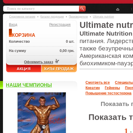
Спортивное питание
Каталог продукции
Производители
Ultimate nutrition
Ultimate nutr
Вход
Регистрация
Ultimate Nutrition
КОРЗИНА
питания. Лидерст
Количество
0 шт.
также безупречны
На сумму
0,00 грн.
Американская ко
биохимиком-пауэ
Оформить заказ
Смотреть все
Специаль
НАШИ ЧЕМПИОНЫ
Креатин
Гейнеры
Про
Повышение тестостерона
Показать 
Показать 
1