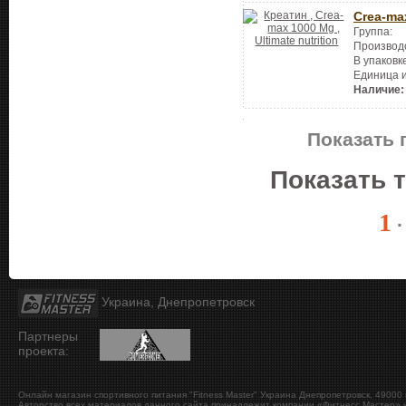
Crea-ma
Группа:
Производ
В упаковк
Единица 
Наличие:
Показать 
Показать 
1
Украина, Днепропетровск
Партнеры
проекта:
Онлайн магазин спортивного питания "Fitness Master"
Украина
Днепропетровск
,
49000
Авторство всех материалов данного сайта принадлежит компании «Фитнесс Мастер» и