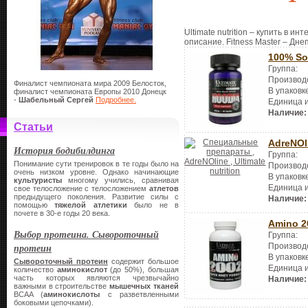
Ultimate nutrition – купить в и
описание. Fitness Master – Дне
100% So
Группа:
Производ
Финалист чемпионата мира 2009 Белосток,
В упаковк
финалист чемпионата Европы 2010 Донецк
-
Шабельный Сергей
Подробнее.
Единица 
Наличие:
Статьи
AdreNOl
История бодибилдинга
Группа:
Понимание сути тренировок в те годы было на
Производ
очень низком уровне. Однако начинающие
В упаковк
культуристы
многому учились, сравнивая
Единица 
свое телосложение с телосложением
атлетов
предыдущего поколения. Развитие силы с
Наличие:
помощью
тяжелой атлетики
было не в
почете в 30-е годы 20 века.
Amino 2
Выбор протеина. Сывороточный
Группа:
Производ
протеин
В упаковк
Сывороточный протеин
содержит большое
Единица 
количество
аминокислот
(до 50%), большая
часть которых являются чрезвычайно
Наличие:
важными в строительстве
мышечных тканей
BCAA (
аминокислоты
с разветвленными
боковыми цепочками).