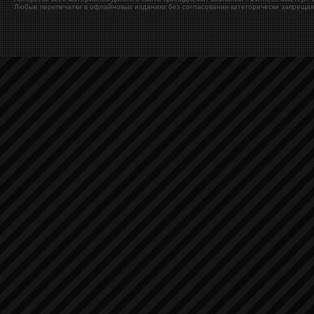
Любые перепечатки в офлайновых изданиях без согласования категорически запрещаю