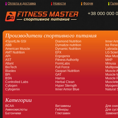
Оплата и доставка
Новости
Форум
Гале
+38 000 000 
Производители спортивного питания
4SportLife GSI
Diamond Nutrition
Inner Ar
ABB
Dymatize nutrition
Iss Rese
American Muscle
Dynamic Nutrition
Labrada
AMT Nutrition
EFX
LG Scien
API
Ergogenix
Max Mus
AST
Fitness Authority
MHP
Atlant
FormLabs
Mmusa
BioTech
Full Force
Multipow
Blastex
Gaspari Nutrition
Muscle A
BPi
GAT
Muscle 
BSN
Hansa
Muscle 
Controlled Labs
Herbal Clean
Musclet
Cytogen
Hyper Sterngth
Myogeni
Cytogenix
Inner Armor Blue
Natural 
Категории
BCAA
Витамины
Для сни
Аминокислоты
Гейнеры
Для суст
Батончики
Глютамин
Заменит