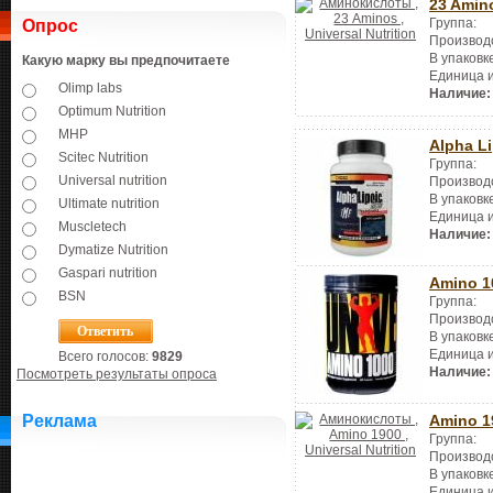
23 Amin
Группа:
Опрос
Производ
В упаковк
Какую марку вы предпочитаете
Единица 
Olimp labs
Наличие:
Optimum Nutrition
MHP
Alpha Li
Scitec Nutrition
Группа:
Universal nutrition
Производ
В упаковк
Ultimate nutrition
Единица 
Muscletech
Наличие:
Dymatize Nutrition
Gaspari nutrition
Amino 1
BSN
Группа:
Производ
В упаковк
Единица 
Всего голосов:
9829
Наличие:
Посмотреть результаты опроса
Amino 1
Реклама
Группа:
Производ
В упаковк
Единица 