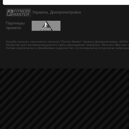
Украина, Днепропетровск
Партнеры
проекта:
Онлайн магазин спортивного питания "Fitness Master"
Украина
Днепропетровск
,
49000
Авторство всех материалов данного сайта принадлежит компании «Фитнесс Мастер» и
Любые перепечатки в офлайновых изданиях без согласования категорически запрещаю