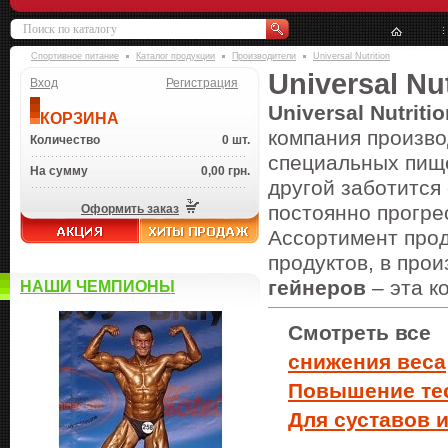
Спортивное питание
Каталог продукции
Производители
Universal Nutrition
Universal Nut
Вход
Регистрация
Universal Nutritio
КОРЗИНА
компания произв
Количество
0 шт.
специальных пище
На сумму
0,00 грн.
другой заботится
постоянно прогре
Оформить заказ
Ассортимент прод
продуктов, в про
гейнеров
– эта к
НАШИ ЧЕМПИОНЫ
Смотреть все
снижения веса
Повышение те
Для суставов и