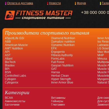
Оплата и доставка
Новости
Форум
Гале
+38 000 000 
Производители спортивного питания
4SportLife GSI
Diamond Nutrition
Inner Ar
ABB
Dymatize nutrition
Iss Rese
American Muscle
Dynamic Nutrition
Labrada
AMT Nutrition
EFX
LG Scien
API
Ergogenix
Max Mus
AST
Fitness Authority
MHP
Atlant
FormLabs
Mmusa
BioTech
Full Force
Multipow
Blastex
Gaspari Nutrition
Muscle A
BPi
GAT
Muscle 
BSN
Hansa
Muscle 
Controlled Labs
Herbal Clean
Musclet
Cytogen
Hyper Sterngth
Myogeni
Cytogenix
Inner Armor Blue
Natural 
Категории
BCAA
Витамины
Для сни
Аминокислоты
Гейнеры
Для суст
Батончики
Глютамин
Заменит