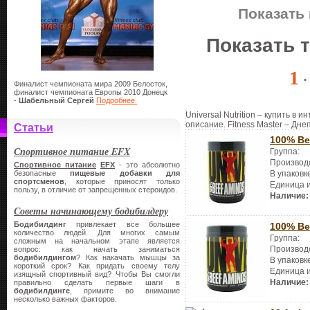
Показать 
Показать 
1
Финалист чемпионата мира 2009 Белосток,
финалист чемпионата Европы 2010 Донецк
-
Шабельный Сергей
Подробнее.
Universal Nutrition – купить в 
описание. Fitness Master – Дне
Статьи
100% Be
Спортивное питание EFX
Группа:
Производ
Спортивное питание
EFX
- это абсолютно
безопасные
пищевые добавки для
В упаковк
спортсменов
, которые приносят только
Единица 
пользу, в отличие от запрещенных стероидов.
Наличие:
Советы начинающему бодибилдеру
Бодибилдинг
привлекает все большее
100% Be
количество людей. Для многих самым
Группа:
сложным на начальном этапе является
Производ
вопрос: как начать заниматься
бодибилдингом
? Как накачать мышцы за
В упаковк
короткий срок? Как придать своему телу
Единица 
изящный спортивный вид? Чтобы Вы смогли
Наличие:
правильно сделать первые шаги в
бодибилдинге
, примите во внимание
несколько важных факторов.