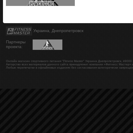
Украина, Днепропетровск
Партнеры
проекта:
Онлайн магазин спортивного питания "Fitness Master"
Украина
Днепропетровск
,
49000
Авторство всех материалов данного сайта принадлежит компании «Фитнесс Мастер» и
Любые перепечатки в офлайновых изданиях без согласования категорически запрещаю