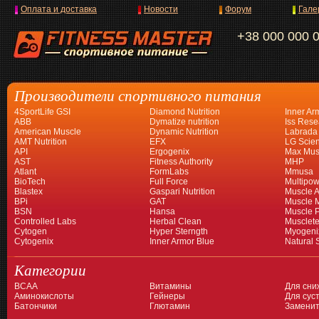
Оплата и доставка
Новости
Форум
Гале
+38 000 000 
Производители спортивного питания
4SportLife GSI
Diamond Nutrition
Inner Ar
ABB
Dymatize nutrition
Iss Rese
American Muscle
Dynamic Nutrition
Labrada
AMT Nutrition
EFX
LG Scien
API
Ergogenix
Max Mus
AST
Fitness Authority
MHP
Atlant
FormLabs
Mmusa
BioTech
Full Force
Multipow
Blastex
Gaspari Nutrition
Muscle A
BPi
GAT
Muscle 
BSN
Hansa
Muscle 
Controlled Labs
Herbal Clean
Musclet
Cytogen
Hyper Sterngth
Myogeni
Cytogenix
Inner Armor Blue
Natural 
Категории
BCAA
Витамины
Для сни
Аминокислоты
Гейнеры
Для суст
Батончики
Глютамин
Заменит