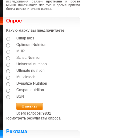
исследования связей
протеина
и
роста
мышц
показывают, что тип и время приема
белка исключительно важны.
Опрос
Какую марку вы предпочитаете
Olimp labs
Optimum Nutrition
MHP
Scitec Nutrition
Universal nutrition
Ultimate nutrition
Muscletech
Dymatize Nutrition
Gaspari nutrition
BSN
Всего голосов:
9831
Посмотреть результаты опроса
Реклама