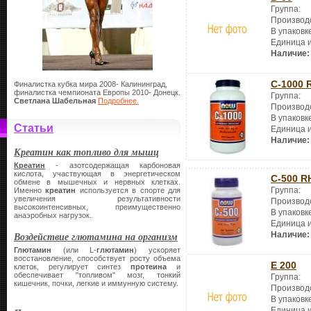
Группа:
Производ
В упаковк
Единица 
Наличие:
C-1000 
Финалистка кубка мира 2008- Калининград,
финалистка чемпионата Европы 2010- Донецк.
Группа:
Светлана Шабельная
Подробнее.
Производ
В упаковк
Статьи
Единица 
Наличие:
Креатин как топливо для мышц
Креатин
- азотсодержащая карбоновая
кислота, участвующая в энергетическом
C-500 R
обмене в мышечных и нервных клетках.
Группа:
Именно
креатин
используется в спорте для
увеличения результативности
Производ
высокоинтенсивных, преимущественно
В упаковк
анаэробных нагрузок.
Единица 
Воздействие глютамина на организм
Наличие:
Глютамин
(или L-
глютамин
) ускоряет
восстановление, способствует росту объема
E 200
клеток, регулирует синтез
протеина
и
обеспечивает "топливом" мозг, тонкий
Группа:
кишечник, почки, легкие и иммунную систему.
Производ
В упаковк
Единица 