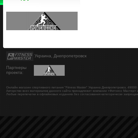
Украина, Днепропетровск
Партнеры
проекта:
Онлайн магазин спортивного питания "Fitness Master"
Украина
Днепропетровск
,
49000
Авторство всех материалов данного сайта принадлежит компании «Фитнесс Мастер» и
Любые перепечатки в офлайновых изданиях без согласования категорически запрещаю