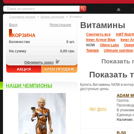
Спортивное питание
Каталог продукции
Витамины
Витамины
Вход
Регистрация
Смотреть все
AMT Nutrit
КОРЗИНА
Inner Armor Blue
Inner A
Количество
0 шт.
NOW
Olimp Labs
Optim
Twinlab
Ultimate nutrition
На сумму
0,00 грн.
Показать 
Оформить заказ
Показать 
Купить Витамины NOW в интерне
НАШИ ЧЕМПИОНЫ
доступные цены.
ADAM Ma
Группа:
Производ
В упаковк
Единица 
Наличие:
B-50