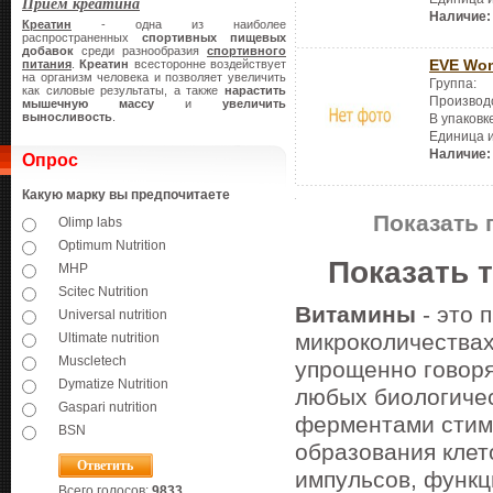
Прием креатина
Наличие:
Креатин
- одна из наиболее
распространенных
спортивных
пищевых
добавок
среди разнообразия
спортивного
EVE Wom
питания
.
Креатин
всесторонне воздействует
на организм человека и позволяет увеличить
Группа:
как силовые результаты, а также
нарастить
Производ
мышечную массу
и
увеличить
выносливость
.
В упаковк
Единица 
Наличие:
Опрос
Какую марку вы предпочитаете
Показать 
Olimp labs
Optimum Nutrition
Показать 
MHP
Scitec Nutrition
Витамины
- это 
Universal nutrition
микроколичествах
Ultimate nutrition
Muscletech
упрощенно говоря
Dymatize Nutrition
любых биологиче
Gaspari nutrition
ферментами стим
BSN
образования клето
импульсов, функ
Всего голосов:
9833