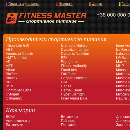
Оплата и доставка
Новости
Форум
Гале
+38 000 000 
Производители спортивного питания
4SportLife GSI
Diamond Nutrition
Inner Ar
ABB
Dymatize nutrition
Iss Rese
American Muscle
Dynamic Nutrition
Labrada
AMT Nutrition
EFX
LG Scien
API
Ergogenix
Max Mus
AST
Fitness Authority
MHP
Atlant
FormLabs
Mmusa
BioTech
Full Force
Multipow
Blastex
Gaspari Nutrition
Muscle A
BPi
GAT
Muscle 
BSN
Hansa
Muscle 
Controlled Labs
Herbal Clean
Musclet
Cytogen
Hyper Sterngth
Myogeni
Cytogenix
Inner Armor Blue
Natural 
Категории
BCAA
Витамины
Для сни
Аминокислоты
Гейнеры
Для суст
Батончики
Глютамин
Заменит