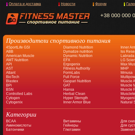
Оплата и доставка
Новости
Форум
Гале
+38 000 000 
Производители спортивного питания
4SportLife GSI
Diamond Nutrition
Inner Ar
ABB
Dymatize nutrition
Iss Rese
American Muscle
Dynamic Nutrition
Labrada
AMT Nutrition
EFX
LG Scien
API
Ergogenix
Max Mus
AST
Fitness Authority
MHP
Atlant
FormLabs
Mmusa
BioTech
Full Force
Multipow
Blastex
Gaspari Nutrition
Muscle A
BPi
GAT
Muscle 
BSN
Hansa
Muscle 
Controlled Labs
Herbal Clean
Musclet
Cytogen
Hyper Sterngth
Myogeni
Cytogenix
Inner Armor Blue
Natural 
Категории
BCAA
Витамины
Для сни
Аминокислоты
Гейнеры
Для суст
Батончики
Глютамин
Заменит