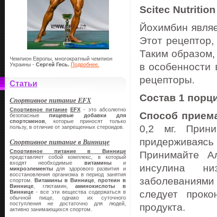
Scitec Nutrition
Йохимбин являе
Этот рецептор,
Таким образом,
Чемпион Европы, многократный чемпион
в особенности 
Украины -
Сергей Гесь.
Подробнее.
рецепторы.
Статьи
Состав 1 порци
Спортивное питание EFX
Спортивное питание
EFX
- это абсолютно
Способ прием
безопасные
пищевые добавки для
спортсменов
, которые приносят только
0,2 мг. Прин
пользу, в отличие от запрещенных стероидов.
придерживаяс
Спортивное питание в Виннице
Спортивное питание в Виннице
Принимайте А
представляет собой комплекс, в который
входят необходимые
витамины
и
инсулина ни
микроэлементы
для здорового развития и
восстановления организма в период занятия
заболеваниям
спортом.
Витамины в Виннице
,
протеин в
Виннице
, глютамин,
аминокислоты в
следует проко
Виннице
- все эти вещества содержаться в
обычной пище, однако их суточного
поступления не достаточно для людей,
продукта.
активно занимающихся спортом.