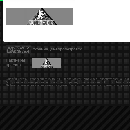
Украина, Днепропетровск
Партнеры
проекта:
Онлайн магазин спортивного питания "Fitness Master"
Украина
Днепропетровск
,
49000
Авторство всех материалов данного сайта принадлежит компании «Фитнесс Мастер» и
Любые перепечатки в офлайновых изданиях без согласования категорически запрещаю