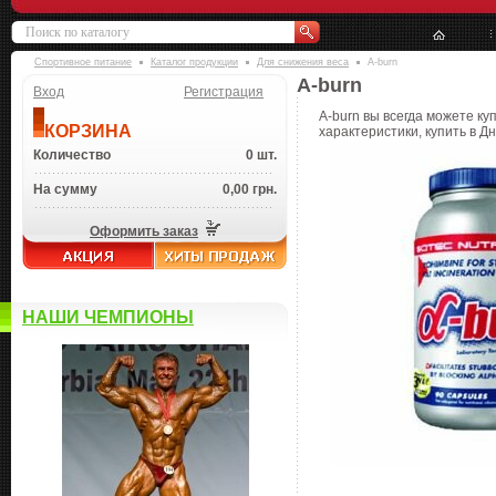
Спортивное питание
Каталог продукции
Для снижения веса
A-burn
A-burn
Вход
Регистрация
A-burn вы всегда можете ку
КОРЗИНА
характеристики, купить в Д
Количество
0 шт.
На сумму
0,00 грн.
Оформить заказ
НАШИ ЧЕМПИОНЫ