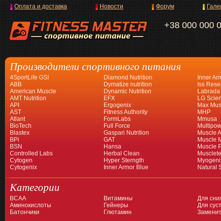
Оплата и доставка
Новости
Форум
Гале
+38 000 000 
Производители спортивного питания
4SportLife GSI
Diamond Nutrition
Inner Ar
ABB
Dymatize nutrition
Iss Rese
American Muscle
Dynamic Nutrition
Labrada
AMT Nutrition
EFX
LG Scien
API
Ergogenix
Max Mus
AST
Fitness Authority
MHP
Atlant
FormLabs
Mmusa
BioTech
Full Force
Multipow
Blastex
Gaspari Nutrition
Muscle A
BPi
GAT
Muscle 
BSN
Hansa
Muscle 
Controlled Labs
Herbal Clean
Musclet
Cytogen
Hyper Sterngth
Myogeni
Cytogenix
Inner Armor Blue
Natural 
Категории
BCAA
Витамины
Для сни
Аминокислоты
Гейнеры
Для суст
Батончики
Глютамин
Заменит