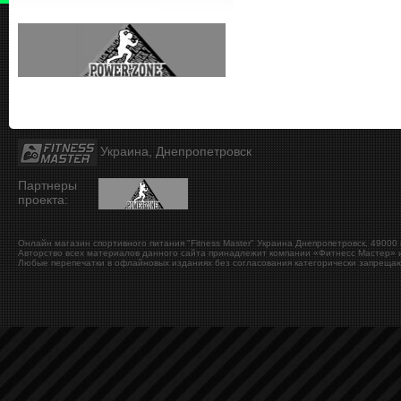
Украина, Днепропетровск
Партнеры
проекта:
Онлайн магазин спортивного питания "Fitness Master"
Украина
Днепропетровск
,
49000
Авторство всех материалов данного сайта принадлежит компании «Фитнесс Мастер» и
Любые перепечатки в офлайновых изданиях без согласования категорически запрещаю