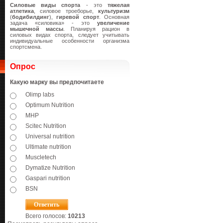
Силовые виды спорта
- это
тяжелая
атлетика
, силовое троеборье,
культуризм
(
бодибилдинг
),
гиревой спорт
. Основная
задача «силовика» - это
увеличение
мышечной массы
. Планируя рацион в
силовых видах спорта, следует учитывать
индивидуальные особенности организма
спортсмена.
Опрос
Какую марку вы предпочитаете
Olimp labs
Optimum Nutrition
MHP
Scitec Nutrition
Universal nutrition
Ultimate nutrition
Muscletech
Dymatize Nutrition
Gaspari nutrition
BSN
Всего голосов:
10213