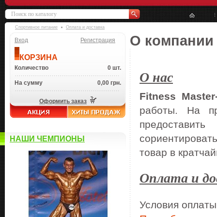
Спортивное питание
Оплата и доставка
О компании
Вход
Регистрация
КОРЗИНА
Количество
0 шт.
О нас
На сумму
0,00 грн.
Fitness
Master
Оформить заказ
работы. На п
предоставит
сориентироват
НАШИ ЧЕМПИОНЫ
товар в кратча
Оплата и до
Условия оплаты 