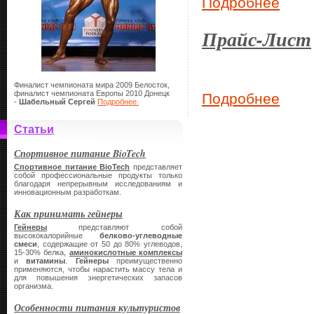
Подробнее
Прайс-Лист
Финалист чемпионата мира 2009 Белосток,
финалист чемпионата Европы 2010 Донецк
Подробнее
-
Шабельный Сергей
Подробнее.
Статьи
Спортивное питание BioTech
Спортивное питание
BioTech
представляет
собой профессиональные продукты только
благодаря непрерывным исследованиям и
инновационным разработкам.
Как принимать гейнеры
Гейнеры
представляют собой
высококалорийные
белково-углеводные
смеси
, содержащие от 50 до 80% углеводов,
15-30% белка,
аминокислотные комплексы
и
витамины
.
Гейнеры
преимущественно
применяются, чтобы нарастить массу тела и
для повышения энергетических запасов
организма.
Особенности питания культуристов