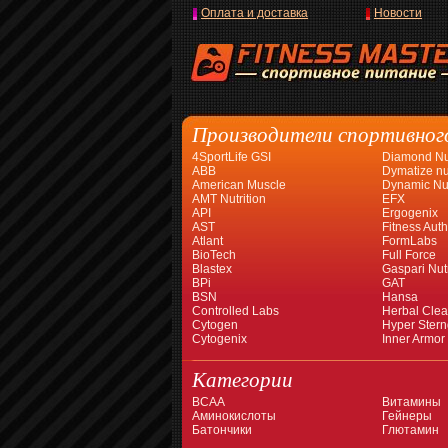
Оплата и доставка
Новости
Производители спортивног
4SportLife GSI
Diamond Nut
ABB
Dymatize nut
American Muscle
Dynamic Nut
AMT Nutrition
EFX
API
Ergogenix
AST
Fitness Auth
Atlant
FormLabs
BioTech
Full Force
Blastex
Gaspari Nutr
BPi
GAT
BSN
Hansa
Controlled Labs
Herbal Cle
Cytogen
Hyper Stern
Cytogenix
Inner Armor
Категории
BCAA
Витамины
Аминокислоты
Гейнеры
Батончики
Глютамин