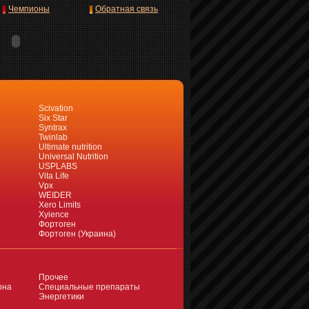
Чемпионы
Обратная связь
Scivation
Six Star
Syntrax
Twinlab
Ultimate nutrition
Universal Nutrition
USPLABS
Vita Life
Vpx
WEIDER
Xero Limits
Xyience
Фортоген
Фортоген (Украина)
Прочее
она
Специальные препараты
Энергетики