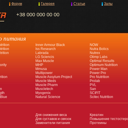
Форум
Галерея
Статьи
Залы
+38 000 000 00 00
о питания
rition
Inner Armour Black
NOW
rition
Iss Research
Nutra Bolics
rition
Labrada
Nutrex
LG Sciencis
Olimp Labs
Max Muscle
Optimal Results
ority
MHP
Optimum Nutrition
Mmusa
Power Man
Multipower
Power Pro
ition
Muscle Assylum Project
Pro Nutrition
Muscle Meds
Prolab
Muscle Pharm
PVL
an
Muscletech
San
gth
Myogenix
SCIFIT
 Blue
Natural Science
Scitec Nutrition
Для снижения веса
Креатин
Для суставов и связок
Повышение тестостер
Заменители питания
Протеины