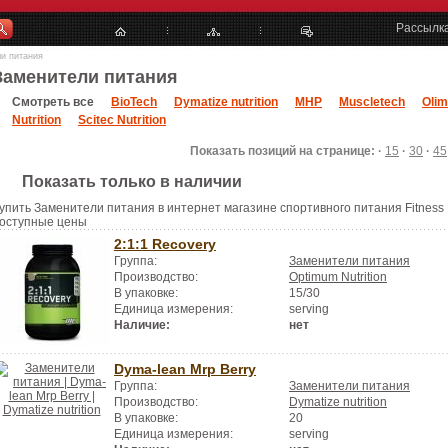
Рассылк
и питания
Заменители питания
Смотреть все
BioTech
Dymatize nutrition
MHP
Muscletech
Olim
Nutrition
Scitec Nutrition
Показать позиций на странице: ·
15
·
30
·
45
Показать только в наличии
упить Заменители питания в интернет магазине спортивного питания Fitness M
оступные цены
2:1:1 Recovery
Группа:
Заменители питания
Производство:
Optimum Nutrition
В упаковке:
15/30
Единица измерения:
serving
Наличие:
нет
Dyma-lean Mrp Berry
Группа:
Заменители питания
Производство:
Dymatize nutrition
В упаковке:
20
Единица измерения:
serving