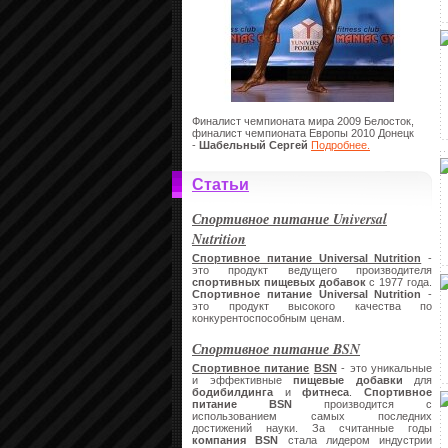
Финалист чемпионата мира 2009 Белосток,
финалист чемпионата Европы 2010 Донецк
-
Шабельный Сергей
Подробнее.
Статьи
Спортивное питание Universal
Nutrition
Спортивное питание Universal Nutrition
-
это продукт ведущего производителя
спортивных пищевых добавок
с 1977 года.
Спортивное питание
Universal Nutrition
-
это продукт высокого качества по
конкурентоспособным ценам.
Спортивное питание BSN
Спортивное питание
BSN
- это уникальные
и эффективные
пищевые добавки
для
бодибилдинга
и
фитнеса
.
Спортивное
питание
BSN
производится с
использованием самых последних
достижений науки. За считанные годы
компания
BSN
стала лидером индустрии