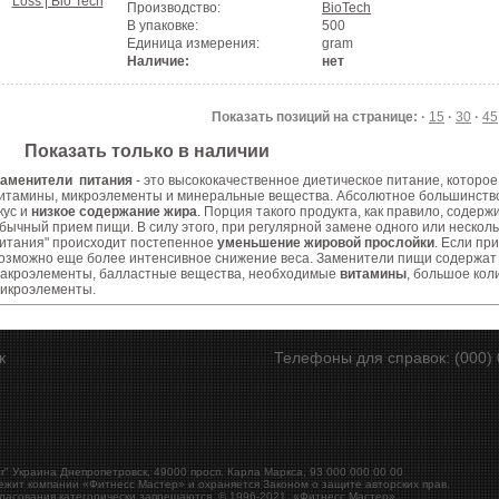
Производство:
BioTech
В упаковке:
500
Единица измерения:
gram
Наличие:
нет
Показать позиций на странице: ·
15
·
30
·
45
Показать только в наличии
аменители питания
- это высококачественное диетическое питание, которо
итамины, микроэлементы и минеральные вещества. Абсолютное большинство
кус и
низкое содержание жира
. Порция такого продукта, как правило, содер
бычный прием пищи. В силу этого, при регулярной замене одного или неско
итания" происходит постепенное
уменьшение жировой прослойки
. Если пр
озможно еще более интенсивное снижение веса. Заменители пищи содержат
акроэлементы, балластные вещества, необходимые
витамины
, большое кол
икроэлементы.
ск
Телефоны для справок: (000) 
r"
Украина
Днепропетровск
,
49000
просп. Карла Маркса, 93
000 000 00 00
ежит компании «Фитнесс Мастер» и охраняется Законом о защите авторских прав.
ласования категорически запрещаются. © 1996-2021, «
Фитнесс Мастер
»