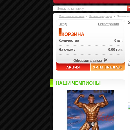
Спортивное питание
Каталог продукции
Заменител
Вход
Регистрация
КОРЗИНА
Количество
0 шт.
На сумму
0,00 грн.
К
Оформить заказ
д
НАШИ ЧЕМПИОНЫ