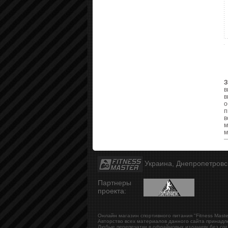
З
в
в
о
п
в
м
м
Украина, Днепропетров
Партнеры
проекта:
Онлайн магазин спортивного питания "Fitness Maste
Авторство всех материалов данного сайта принадл
Любые перепечатки в офлайновых изданиях без сог