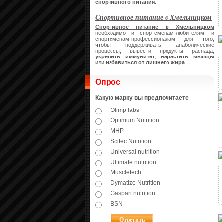
спортивного питания
.
Спортивное питание в Хмельницком
Спортивное питание в Хмельницком
необходимо и спортсменам-любителям, и
спортсменам-профессионалам для того,
чтобы поддерживать анаболические
процессы, вывести продукты распада,
укрепить иммунитет
,
нарастить мышцы
или
избавиться от лишнего жира
.
Опрос
Какую марку вы предпочитаете
Olimp labs
Optimum Nutrition
MHP
Scitec Nutrition
Universal nutrition
Ultimate nutrition
Muscletech
Dymatize Nutrition
Gaspari nutrition
BSN