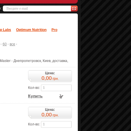
а:
p Labs
Optimum Nutrition
Pro
·
60
·
все
·
aster - Днепропетровск, Киев, доставка,
Цена:
0,00
грн.
Кол-во:
Купить
Цена:
0,00
грн.
Кол-во: