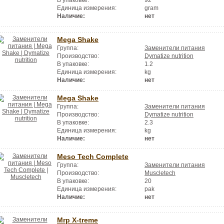
В упаковке:
92
Единица измерения:
gram
Наличие:
нет
Mega Shake
Группа:
Заменители питания
Производство:
Dymatize nutrition
В упаковке:
1.2
Единица измерения:
kg
Наличие:
нет
Mega Shake
Группа:
Заменители питания
Производство:
Dymatize nutrition
В упаковке:
2.3
Единица измерения:
kg
Наличие:
нет
Meso Tech Complete
Группа:
Заменители питания
Производство:
Muscletech
В упаковке:
20
Единица измерения:
pak
Наличие:
нет
Mrp X-treme