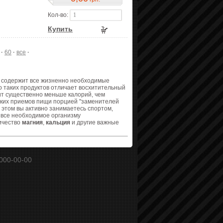
Кол-во:
Купить
·
60
·
все
·
е содержит все жизненно необходимые
 таких продуктов отличает восхитительный
жит существенно меньше калорий, чем
льких приемов пищи порцией "заменителей
и этом вы активно занимаетесь спортом,
 все необходимое организму
ичество
магния
,
кальция
и другие важные
000-00-00