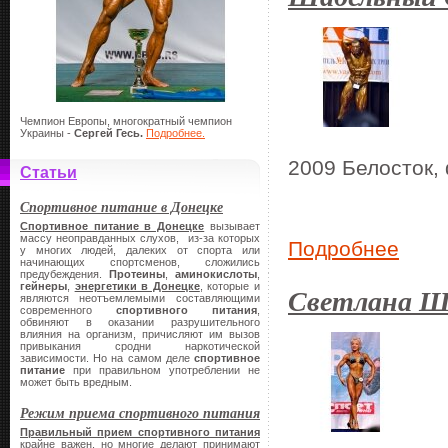
Чемпион Европы, многократный чемпион
Украины -
Сергей Гесь.
Подробнее.
2009 Белосток,
Статьи
Спортивное питание в Донецке
Спортивное питание в Донецке
вызывает
массу неоправданных слухов, из-за которых
Подробнее
у многих людей, далеких от спорта или
начинающих спортсменов, сложились
предубеждения.
Протеины
,
аминокислоты
,
гейнеры
,
энергетики в Донецке
, которые и
Светлана Ш
являются неотъемлемыми составляющими
современного
спортивного питания
,
обвиняют в оказании разрушительного
влияния на организм, причисляют им вызов
привыкания сродни наркотической
зависимости. Но на самом деле
спортивное
питание
при правильном употреблении не
может быть вредным.
Режим приема спортивного питания
Правильный прием спортивного питания
крайне важен, но многие делают принимают