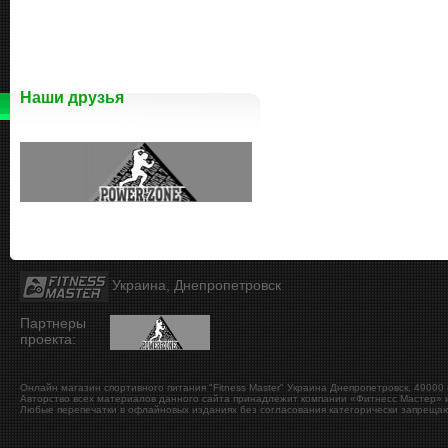
Наши друзья
Украина, Днепропетровск
Партнеры
проекта:
Онлайн магазин спортивного питания "Fitness Master"
Украина
Днепропетровск
,
49000
Авторство всех материалов данного сайта принадлежит компании «Фитнесс Мастер» и
Любые перепечатки в офлайновых изданиях без согласования категорически запрещаю