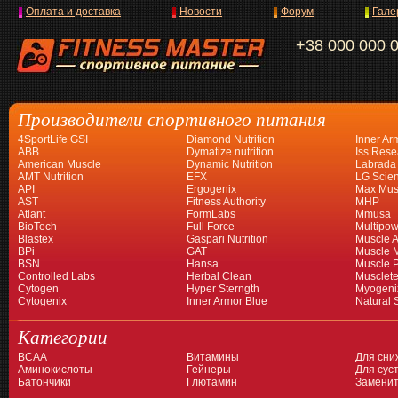
Оплата и доставка
Новости
Форум
Гале
+38 000 000 
Производители спортивного питания
4SportLife GSI
Diamond Nutrition
Inner Ar
ABB
Dymatize nutrition
Iss Rese
American Muscle
Dynamic Nutrition
Labrada
AMT Nutrition
EFX
LG Scien
API
Ergogenix
Max Mus
AST
Fitness Authority
MHP
Atlant
FormLabs
Mmusa
BioTech
Full Force
Multipow
Blastex
Gaspari Nutrition
Muscle A
BPi
GAT
Muscle 
BSN
Hansa
Muscle 
Controlled Labs
Herbal Clean
Musclet
Cytogen
Hyper Sterngth
Myogeni
Cytogenix
Inner Armor Blue
Natural 
Категории
BCAA
Витамины
Для сни
Аминокислоты
Гейнеры
Для суст
Батончики
Глютамин
Заменит