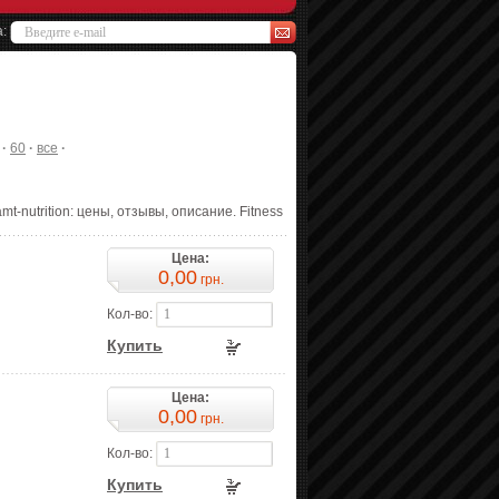
а:
·
60
·
все
·
mt-nutrition: цены, отзывы, описание. Fitness
Цена:
0,00
грн.
Кол-во:
Купить
Цена:
0,00
грн.
Кол-во:
Купить