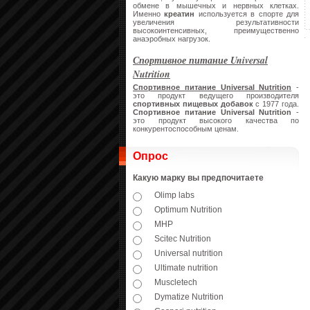
обмене в мышечных и нервных клетках.
Именно
креатин
используется в спорте для
увеличения результативности
высокоинтенсивных, преимущественно
анаэробных нагрузок.
Спортивное питание Universal
Nutrition
Спортивное питание Universal Nutrition
-
это продукт ведущего производителя
спортивных пищевых добавок
с 1977 года.
Спортивное питание
Universal Nutrition
-
это продукт высокого качества по
конкурентоспособным ценам.
Опрос
Какую марку вы предпочитаете
Olimp labs
Optimum Nutrition
MHP
Scitec Nutrition
Universal nutrition
Ultimate nutrition
Muscletech
Dymatize Nutrition