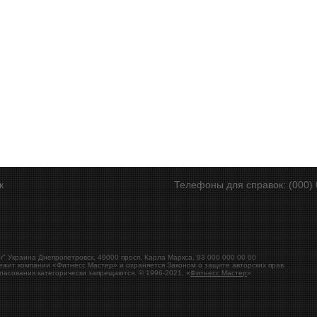
ск
Телефоны для справок: (000) 
r"
Украина
Днепропетровск
,
49000
просп. Карла Маркса, 93
000 000 00 00
ежит компании «Фитнесс Мастер» и охраняется Законом о защите авторских прав.
ласования категорически запрещаются. © 1996-2021, «
Фитнесс Мастер
»