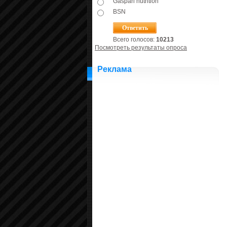
Gaspari nutrition
BSN
Всего голосов:
10213
Посмотреть результаты опроса
Реклама