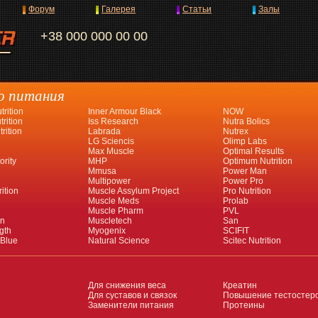
Форум
Галерея
Статьи
Залы
+38 000 000 00 00
о питания
rition
Inner Armour Black
NOW
rition
Iss Research
Nutra Bolics
rition
Labrada
Nutrex
LG Sciencis
Olimp Labs
Max Muscle
Optimal Results
ority
MHP
Optimum Nutrition
Mmusa
Power Man
Multipower
Power Pro
ition
Muscle Assylum Project
Pro Nutrition
Muscle Meds
Prolab
Muscle Pharm
PVL
an
Muscletech
San
gth
Myogenix
SCIFIT
 Blue
Natural Science
Scitec Nutrition
Для снижения веса
Креатин
Для суставов и связок
Повышение тестостер
Заменители питания
Протеины