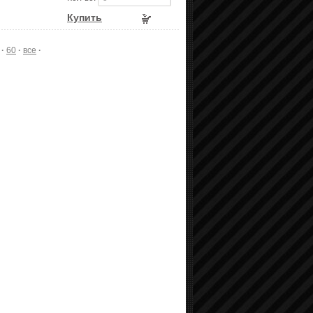
Купить
·
60
·
все
·