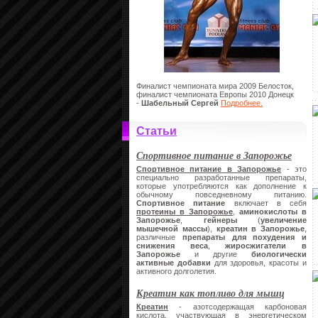
Финалист чемпионата мира 2009 Белосток,
финалист чемпионата Европы 2010 Донецк
-
Шабельный Сергей
Подробнее.
Статьи
Спортивное питание в Запорожье
Спортивное питание в Запорожье
- это
специально разработанные препараты,
которые употребляются как дополнение к
обычному повседневному питанию.
Спортивное питание
включает в себя
протеины в Запорожье
,
аминокислоты в
Запорожье
,
гейнеры
(
увеличение
мышечной массы
),
креатин
в Запорожье
,
различные
препараты для похудения и
снижения веса
,
жиросжигатели в
Запорожье
и другие
биологически
активные добавки
для здоровья, красоты и
активного долголетия.
Креатин как топливо для мышц
Креатин
- азотсодержащая карбоновая
кислота, участвующая в энергетическом