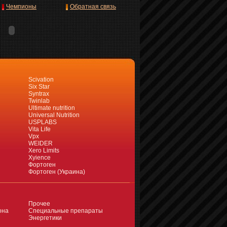
Чемпионы
Обратная связь
Scivation
Six Star
Syntrax
Twinlab
Ultimate nutrition
Universal Nutrition
USPLABS
Vita Life
Vpx
WEIDER
Xero Limits
Xyience
Фортоген
Фортоген (Украина)
Прочее
она
Специальные препараты
Энергетики