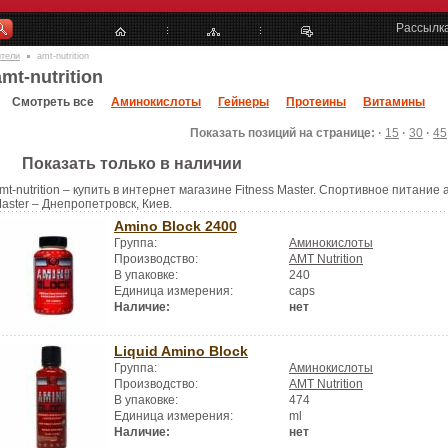
Рассылк
ители
amt-nutrition
amt-nutrition
Смотреть все
Аминокислоты
Гейнеры
Протеины
Витамины
Показать позиций на странице: ·
15
·
30
·
45
Показать только в наличии
mt-nutrition – купить в интернет магазине Fitness Master. Спортивное питание a
aster – Днепропетровск, Киев.
Amino Block 2400
Группа:
Аминокислоты
Производство:
AMT Nutrition
В упаковке:
240
Единица измерения:
caps
Наличие:
нет
Liquid Amino Block
Группа:
Аминокислоты
Производство:
AMT Nutrition
В упаковке:
474
Единица измерения:
ml
Наличие:
нет