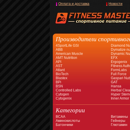
Оплата и доставка
Новости
Производители спортивног
4SportLife GSI
Diamond Nut
ABB
Dymatize nut
American Muscle
Dynamic Nut
AMT Nutrition
EFX
API
Ergogenix
AST
Fitness Auth
Atlant
FormLabs
BioTech
Full Force
Blastex
Gaspari Nutr
BPi
GAT
BSN
Hansa
Controlled Labs
Herbal Cle
Cytogen
Hyper Stern
Cytogenix
Inner Armor
Категории
BCAA
Витамины
Аминокислоты
Гейнеры
Батончики
Глютамин