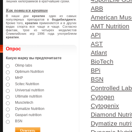
лишних килограммов в кратчайшие сроки.
ABB
Как появился креатин
American Mus
В наши дни
креатин
один из самых
популярных препаратов в
бодибилдинге
.
Кроме того,
креатин
применяется и в других
AMT Nutrition
видах спорта все чаще и чаще. Согласно
фактам, трое из четырех медалистов
API
Олимпийских игр 1996 года употребляли
креатин
.
AST
Опрос
Atlant
Какую марку вы предпочитаете
BioTech
Olimp labs
BPi
Optimum Nutrition
MHP
BSN
Scitec Nutrition
Controlled La
Universal nutrition
Cytogen
Ultimate nutrition
Muscletech
Cytogenix
Dymatize Nutrition
Diamond Nutri
Gaspari nutrition
BSN
Dymatize nutri