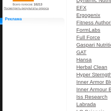
Dynamic Nutrit
Всего голосов:
10213
EFX
Посмотреть результаты опроса
Ergogenix
Реклама
Fitness Author
FormLabs
Full Force
Gaspari Nutrit
GAT
Hansa
Herbal Clean
Hyper Sterngt
Inner Armor B
Inner Armour 
Iss Research
Labrada