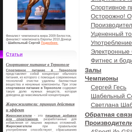
Спортивное п
Осторожно! Op
Производител
Уцененный то
Финалист чемпионата мира 2009 Белосток,
финалист чемпионата Европы 2010 Донецк
Употребление
-
Шабельный Сергей
Подробнее.
Электронные 
Статьи
Фитнес и бод
Спортивное питание в Тернополе
Залы
Спортивное питание в Тернополе
представляет собой концентрат обычного
Чемпионы
питания, из которого с помощью современных
технологий очистки удалены балластные
вещества и ненужные компоненты. При этом
Сергей Гесь
спортивное питание в Тернополе
содержит
такую долю нужных веществ, которая
Шабельный С
доведена до максимальной концентрации.
Жиросжигатели: принцип действия
Светлана Ша
и эффект
Обратная связ
Жиросжигатели
- это
пищевые добавки
для спортсменов
, разработанные для
Производител
избавления от лишних жировых отложений.
Жиросжигатели
при правильном
употреблении способствуют сбрасыванию
4SportLife GSI