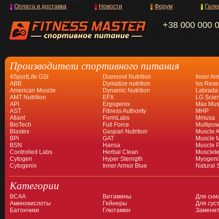
Оплата и доставка
Новости
Форум
Гале
+38 000 000 
Производители спортивного питания
4SportLife GSI
Diamond Nutrition
Inner Ar
ABB
Dymatize nutrition
Iss Rese
American Muscle
Dynamic Nutrition
Labrada
AMT Nutrition
EFX
LG Scien
API
Ergogenix
Max Mus
AST
Fitness Authority
MHP
Atlant
FormLabs
Mmusa
BioTech
Full Force
Multipow
Blastex
Gaspari Nutrition
Muscle A
BPi
GAT
Muscle 
BSN
Hansa
Muscle 
Controlled Labs
Herbal Clean
Musclet
Cytogen
Hyper Sterngth
Myogeni
Cytogenix
Inner Armor Blue
Natural 
Категории
BCAA
Витамины
Для сни
Аминокислоты
Гейнеры
Для суст
Батончики
Глютамин
Заменит