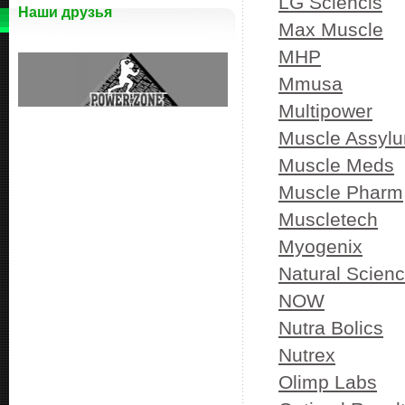
LG Sciencis
Наши друзья
Max Muscle
MHP
Mmusa
Multipower
Muscle Assylu
Muscle Meds
Muscle Pharm
Muscletech
Myogenix
Natural Scien
NOW
Nutra Bolics
Nutrex
Olimp Labs