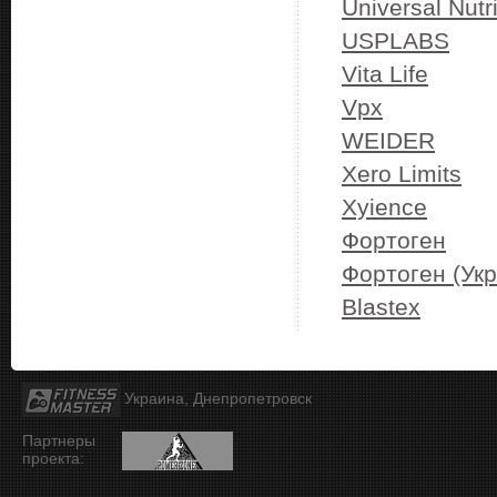
Universal Nutri
USPLABS
Vita Life
Vpx
WEIDER
Xero Limits
Xyience
Фортоген
Фортоген (Ук
Blastex
Украина, Днепропетровск
Партнеры
проекта: