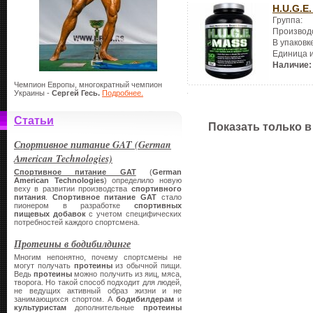
H.U.G.E
Группа:
Производ
В упаковк
Единица 
Наличие:
Чемпион Европы, многократный чемпион
Украины -
Сергей Гесь.
Подробнее.
Статьи
Показать только в
Спортивное питание GAT (German
American Technologies)
Спортивное питание GAT
(
German
American Technologies
) определило новую
веху в развитии производства
спортивного
питания
.
Спортивное питание
GAT
стало
пионером в разработке
спортивных
пищевых добавок
с учетом специфических
потребностей каждого спортсмена.
Протеины в бодибилдинге
Многим непонятно, почему спортсмены не
могут получать
протеины
из обычной пищи.
Ведь
протеины
можно получить из яиц, мяса,
творога. Но такой способ подходит для людей,
не ведущих активный образ жизни и не
занимающихся спортом. А
бодибилдерам
и
культуристам
дополнительные
протеины