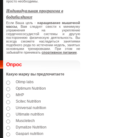
просто необходимы.
Индивидуальная программа в
бодибилдинге
Если Ваша цель -
наращивание мышечной
массы
, Вам следует свести к минимуму
упражнения на укрепление
сердечнососудистой системы и другую
постороннюю физическую деятельность. Вы
всегда сможете насладиться занятиями
подобного рода по истечении недель, занятых
основными тренировками. При этом не
забывайте принимать
спортивное питание
.
Опрос
Какую марку вы предпочитаете
Olimp labs
Optimum Nutrition
MHP
Scitec Nutrition
Universal nutrition
Ultimate nutrition
Muscletech
Dymatize Nutrition
Gaspari nutrition