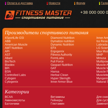
Оплата и доставка
Новости
Форум
Гале
+38 000 000 
Производители спортивного питания
4SportLife GSI
Diamond Nutrition
Inner Ar
ABB
Dymatize nutrition
Iss Rese
American Muscle
Dynamic Nutrition
Labrada
AMT Nutrition
EFX
LG Scien
API
Ergogenix
Max Mus
AST
Fitness Authority
MHP
Atlant
FormLabs
Mmusa
BioTech
Full Force
Multipow
Blastex
Gaspari Nutrition
Muscle A
BPi
GAT
Muscle 
BSN
Hansa
Muscle 
Controlled Labs
Herbal Clean
Musclet
Cytogen
Hyper Sterngth
Myogeni
Cytogenix
Inner Armor Blue
Natural 
Категории
BCAA
Витамины
Для сни
Аминокислоты
Гейнеры
Для суст
Батончики
Глютамин
Заменит