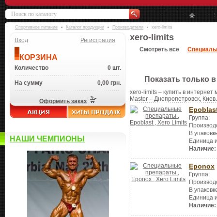
Спортивное питание
Каталог продукции
Производители
xero-limits
xero-limits
Вход
Регистрация
Смотреть все
Специаль
КОРЗИНА
Количество
0 шт.
Показать только в
На сумму
0,00 грн.
xero-limits – купить в интернет
Master – Днепропетровск, Киев.
Оформить заказ
Epoblas
Группа:
Производ
В упаковк
НАШИ ЧЕМПИОНЫ
Единица 
Наличие:
Eponox
Группа:
Производ
В упаковк
Единица 
Наличие: