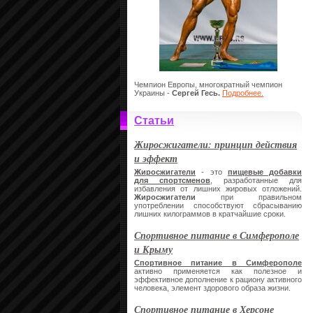
Чемпион Европы, многократный чемпион
Украины -
Сергей Гесь.
Подробнее.
Статьи
Жиросжигатели: принцип действия
и эффект
Жиросжигатели
- это
пищевые добавки
для спортсменов
, разработанные для
избавления от лишних жировых отложений.
Жиросжигатели
при правильном
употреблении способствуют сбрасыванию
лишних килограммов в кратчайшие сроки.
Спортивное питание в Симферополе
и Крыму
Спортивное питание в Симферополе
активно применяется как полезное и
эффективное дополнение к рациону активного
человека, элемент здорового образа жизни.
Спортивное питание в Херсоне