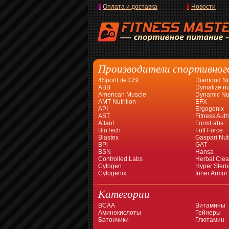
Оплата и доставка
Новости
Производители спортивног
4SportLife GSI
Diamond Nut
ABB
Dymatize nut
American Muscle
Dynamic Nut
AMT Nutrition
EFX
API
Ergogenix
AST
Fitness Auth
Atlant
FormLabs
BioTech
Full Force
Blastex
Gaspari Nutr
BPi
GAT
BSN
Hansa
Controlled Labs
Herbal Cle
Cytogen
Hyper Stern
Cytogenix
Inner Armor
Категории
BCAA
Витамины
Аминокислоты
Гейнеры
Батончики
Глютамин