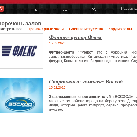
Рассылк
Перечень залов
мотреть все
Тренажерные залы
Боевые искусства
Кардио залы
Фитнес-центр Флекс
15.02.2020
Фитнес-центр "Флекс"
это : Аэробика, Йог
залы, Единоборства, Китайская гимнастика, Play
фигуры, Косметология, Водное оздоровление, Са
Спортивный комплекс Восход
15.02.2020
Эксклюзивный спортивный клуб «ВОСХОД»
- 
живописном районе города на берегу реки Днеп
люди, которые ценят комфорт, сервис, профес
лучшее.