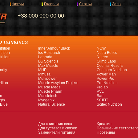
Форум
Галерея
Статьи
Залы
+38 000 000 00 00
о питания
rition
Inner Armour Black
NOW
rition
Iss Research
Nutra Bolics
rition
Labrada
Nutrex
LG Sciencis
Olimp Labs
Max Muscle
Optimal Results
ority
MHP
Optimum Nutrition
Mmusa
Power Man
Multipower
Power Pro
ition
Muscle Assylum Project
Pro Nutrition
Muscle Meds
Prolab
Muscle Pharm
PVL
an
Muscletech
San
gth
Myogenix
SCIFIT
 Blue
Natural Science
Scitec Nutrition
Для снижения веса
Креатин
Для суставов и связок
Повышение тестостер
Заменители питания
Протеины