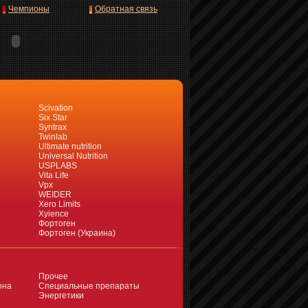
Чемпионы
Обратная связь
Scivation
Six Star
Syntrax
Twinlab
Ultimate nutrition
Universal Nutrition
USPLABS
Vita Life
Vpx
WEIDER
Xero Limits
Xyience
Фортоген
Фортоген (Украина)
Прочее
она
Специальные препараты
Энергетики