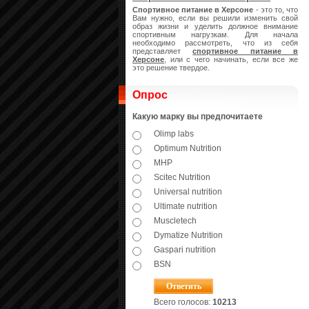
Спортивное питание в Херсоне
- это то, что
Вам нужно, если вы решили изменить свой
образ жизни и уделить должное внимание
спортивным нагрузкам. Для начала
необходимо рассмотреть, что из себя
представляет
спортивное питание в
Херсоне
, или с чего начинать, если все же
это решение твердое.
Опрос
Какую марку вы предпочитаете
Olimp labs
Optimum Nutrition
MHP
Scitec Nutrition
Universal nutrition
Ultimate nutrition
Muscletech
Dymatize Nutrition
Gaspari nutrition
BSN
Всего голосов:
10213