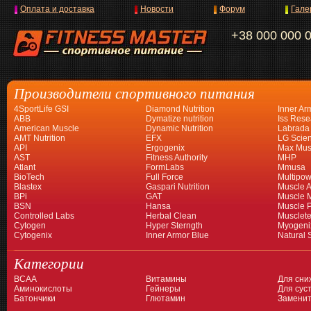
Оплата и доставка
Новости
Форум
Гале
+38 000 000 
Производители спортивного питания
4SportLife GSI
Diamond Nutrition
Inner Ar
ABB
Dymatize nutrition
Iss Rese
American Muscle
Dynamic Nutrition
Labrada
AMT Nutrition
EFX
LG Scien
API
Ergogenix
Max Mus
AST
Fitness Authority
MHP
Atlant
FormLabs
Mmusa
BioTech
Full Force
Multipow
Blastex
Gaspari Nutrition
Muscle A
BPi
GAT
Muscle 
BSN
Hansa
Muscle 
Controlled Labs
Herbal Clean
Musclet
Cytogen
Hyper Sterngth
Myogeni
Cytogenix
Inner Armor Blue
Natural 
Категории
BCAA
Витамины
Для сни
Аминокислоты
Гейнеры
Для суст
Батончики
Глютамин
Заменит