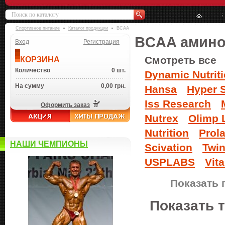
Спортивное питание
Каталог продукции
BCAA
BCAA аминок
Вход
Регистрация
Смотреть все
КОРЗИНА
Количество
0 шт.
Dynamic Nutrit
На сумму
0,00 грн.
Hansa
Hyper 
Iss Research
Оформить заказ
Nutrex
Olimp 
Nutrition
Prol
НАШИ ЧЕМПИОНЫ
Scivation
Twin
USPLABS
Vita
Показать 
Показать 