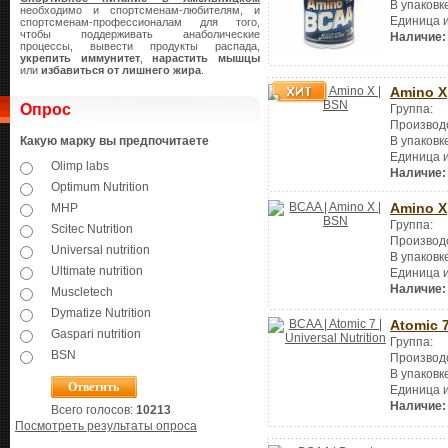
В упаковк
необходимо и спортсменам-любителям, и
Единица 
спортсменам-профессионалам для того,
чтобы поддерживать анаболические
Наличие:
процессы, вывести продукты распада,
укрепить иммунитет
,
нарастить мышцы
или
избавиться от лишнего жира
.
Amino X
Опрос
Группа:
Производ
В упаковк
Какую марку вы предпочитаете
Единица 
Olimp labs
Наличие:
Optimum Nutrition
Amino X
MHP
Группа:
Scitec Nutrition
Производ
Universal nutrition
В упаковк
Ultimate nutrition
Единица 
Наличие:
Muscletech
Dymatize Nutrition
Atomic 
Gaspari nutrition
Группа:
BSN
Производ
В упаковк
Единица 
Наличие:
Всего голосов:
10213
Посмотреть результаты опроса