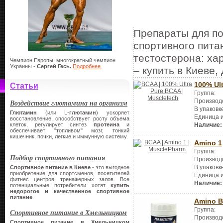
Препараты для по
спортивного пита
тестостерона: хар
Чемпион Европы, многократный чемпион
Украины -
Сергей Гесь.
Подробнее.
– купить в Киеве,
100% Ul
Статьи
Группа:
Производ
Воздействие глютамина на организм
В упаковк
Глютамин
(или L-
глютамин
) ускоряет
Единица 
восстановление, способствует росту объема
клеток, регулирует синтез
протеина
и
Наличие:
обеспечивает "топливом" мозг, тонкий
кишечник, почки, легкие и иммунную систему.
Amino 1
Группа:
Подбор спортивного питания
Производ
В упаковк
Спортивное питание в Киеве
- это выгодное
приобретение для спортсменов, посетителей
Единица 
фитнес центров, тренажерных залов. Все
Наличие:
потенциальные потребители хотят
купить
недорогое и качественное спортивное
питание
.
Amino B
Группа:
Спортивное питание в Хмельницком
Производ
Спортивное питание в Хмельницком