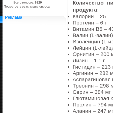
Количество п
Всего голосов:
9829
Посмотреть результаты опроса
продукта:
Калории – 25
Реклама
Протеин – 6 г
Витамин В6 – 4
Валин (L-валин)
Изолейцин (L-и
Лейцин (L-лейци
Орнитин – 200 
Лизин – 1.1 г
Гистидин – 213 
Аргинин – 282 м
Аспарагиновая 
Треонин – 298 
Серин – 384 мг
Глютаминовая ки
Пролин – 794 м
Аланин – 247 м