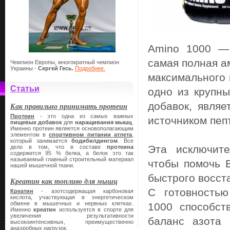
Amino 1000 — 
самая полная а
Чемпион Европы, многократный чемпион
Украины -
Сергей Гесь.
Подробнее.
максимального
Статьи
одно из крупн
добавок, явля
Как правильно принимать протеин
Протеин
- это одна из самых важных
источником пеп
пищевых добавок
для
наращивания мышц
.
Именно протеин является основополагающим
элементом в
спортивном питании атлета
,
который занимается
бодибилдингом
. Все
Эта исключит
дело в том, что в составе
протеина
содержится 95 % белка, а белок это так
называемый главный строительный материал
чтобы помочь 
нашей мышечной ткани.
быстрого восст
Креатин как топливо для мышц
С готовность
Креатин
- азотсодержащая карбоновая
кислота, участвующая в энергетическом
обмене в мышечных и нервных клетках.
1000 способст
Именно
креатин
используется в спорте для
увеличения результативности
баланс азота
высокоинтенсивных, преимущественно
анаэробных нагрузок.