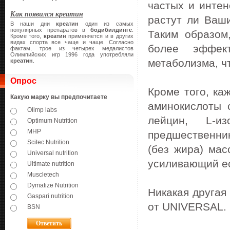
частых и интен
Как появился креатин
растут ли Ваш
В наши дни
креатин
один из самых
популярных препаратов в
бодибилдинге
.
Таким образом
Кроме того,
креатин
применяется и в других
видах спорта все чаще и чаще. Согласно
более эффек
фактам, трое из четырех медалистов
Олимпийских игр 1996 года употребляли
метаболизма, ч
креатин
.
Опрос
Кроме того, ка
Какую марку вы предпочитаете
аминокислоты 
Olimp labs
лейцин, L-
Optimum Nutrition
MHP
предшественни
Scitec Nutrition
(без жира) мас
Universal nutrition
усиливающий е
Ultimate nutrition
Muscletech
Dymatize Nutrition
Никакая другая
Gaspari nutrition
от UNIVERSAL.
BSN