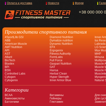
Оплата и доставка
Новости
Форум
Гале
+38 000 000 
Производители спортивного питания
4SportLife GSI
Diamond Nutrition
Inner Ar
ABB
Dymatize nutrition
Iss Rese
American Muscle
Dynamic Nutrition
Labrada
AMT Nutrition
EFX
LG Scien
API
Ergogenix
Max Mus
AST
Fitness Authority
MHP
Atlant
FormLabs
Mmusa
BioTech
Full Force
Multipow
Blastex
Gaspari Nutrition
Muscle A
BPi
GAT
Muscle 
BSN
Hansa
Muscle 
Controlled Labs
Herbal Clean
Musclet
Cytogen
Hyper Sterngth
Myogeni
Cytogenix
Inner Armor Blue
Natural 
Категории
BCAA
Витамины
Для сни
Аминокислоты
Гейнеры
Для суст
Батончики
Глютамин
Заменит