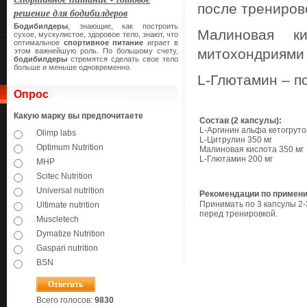
после трениров
решение для бодибилдеров
Бодибилдеры
, знающие, как построить
Малиновая ки
сухое, мускулистое, здоровое тело, знают, что
оптимальное
спортивное питание
играет в
митохондриями 
этом важнейшую роль. По большому счету,
бодибилдеры
стремятся сделать свое тело
больше и меньше одновременно.
L-Глютамин – п
Опрос
Какую марку вы предпочитаете
Состав (2 капсулы):
L-Аргинин альфа кетогруто
Olimp labs
L-Цитрулин 350 мг
Optimum Nutrition
Малиновая кислота 350 мг
L-Глютамин 200 мг
MHP
Scitec Nutrition
Universal nutrition
Рекомендации по примен
Принимать по 3 капсулы 2-
Ultimate nutrition
перед тренировкой.
Muscletech
Dymatize Nutrition
Gaspari nutrition
BSN
Всего голосов:
9830