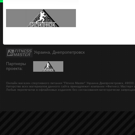
Украина, Днепропетровск
Партнеры
проекта:
Онлайн магазин спортивного питания "Fitness Master"
Украина
Днепропетровск
,
49000
Авторство всех материалов данного сайта принадлежит компании «Фитнесс Мастер» и
Любые перепечатки в офлайновых изданиях без согласования категорически запрещаю