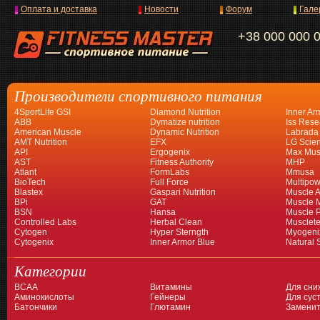
Оплата и доставка
Новости
Форум
Гале
+38 000 000 
Производители спортивного питания
4SportLife GSI
Diamond Nutrition
Inner Ar
ABB
Dymatize nutrition
Iss Rese
American Muscle
Dynamic Nutrition
Labrada
AMT Nutrition
EFX
LG Scien
API
Ergogenix
Max Mus
AST
Fitness Authority
MHP
Atlant
FormLabs
Mmusa
BioTech
Full Force
Multipow
Blastex
Gaspari Nutrition
Muscle A
BPi
GAT
Muscle 
BSN
Hansa
Muscle 
Controlled Labs
Herbal Clean
Musclet
Cytogen
Hyper Sterngth
Myogeni
Cytogenix
Inner Armor Blue
Natural 
Категории
BCAA
Витамины
Для сни
Аминокислоты
Гейнеры
Для суст
Батончики
Глютамин
Заменит