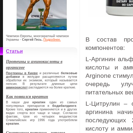
Чемпион Европы, многократный чемпион
В состав пр
Украины -
Сергей Гесь.
Подробнее.
компонентов:
Статьи
L-Аргинин альф
Протеины и аминокислоты в
кислоты и ам
организме
Протеины в Киеве
и различные
белковые
Arginone стиму
добавки
в желудке расщепляются путем
обработки их энзимом, который называется
очередь улу
пепсин. В результате длинные цепи
аминокислот
распадаются на более краткие.
питательных ве
Как появился креатин
L-Цитрулин – 
В наши дни
креатин
один из самых
популярных препаратов в
бодибилдинге
.
Кроме того,
креатин
применяется и в других
аргинина начи
видах спорта все чаще и чаще. Согласно
фактам, трое из четырех медалистов
последующих 
Олимпийских игр 1996 года употребляли
креатин
.
кислоту и амми
Спортивное питание - готовое