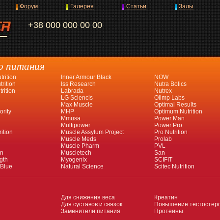
Форум
Галерея
Статьи
Залы
+38 000 000 00 00
о питания
rition
Inner Armour Black
NOW
rition
Iss Research
Nutra Bolics
rition
Labrada
Nutrex
LG Sciencis
Olimp Labs
Max Muscle
Optimal Results
ority
MHP
Optimum Nutrition
Mmusa
Power Man
Multipower
Power Pro
ition
Muscle Assylum Project
Pro Nutrition
Muscle Meds
Prolab
Muscle Pharm
PVL
an
Muscletech
San
gth
Myogenix
SCIFIT
 Blue
Natural Science
Scitec Nutrition
Для снижения веса
Креатин
Для суставов и связок
Повышение тестостер
Заменители питания
Протеины