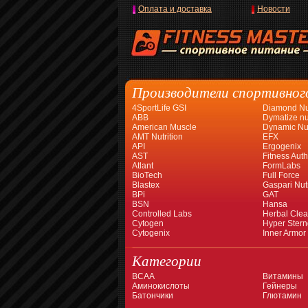
Оплата и доставка
Новости
Производители спортивног
4SportLife GSI
Diamond Nut
ABB
Dymatize nut
American Muscle
Dynamic Nut
AMT Nutrition
EFX
API
Ergogenix
AST
Fitness Auth
Atlant
FormLabs
BioTech
Full Force
Blastex
Gaspari Nutr
BPi
GAT
BSN
Hansa
Controlled Labs
Herbal Cle
Cytogen
Hyper Stern
Cytogenix
Inner Armor
Категории
BCAA
Витамины
Аминокислоты
Гейнеры
Батончики
Глютамин