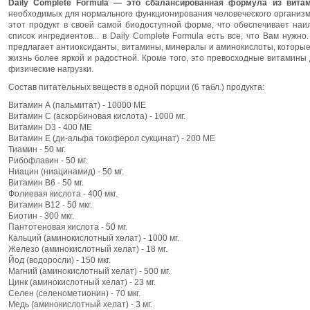
Daily Complete Formula — это сбалансированная формула из витам
необходимых для нормального функционирования человеческого организ
этот продукт в своей самой биодоступной форме, что обеспечивает наи
список ингредиентов... в Daily Complete Formula есть все, что Вам нужно. 
предлагает антиоксиданты, витамины, минералы и аминокислоты, которы
жизнь более яркой и радостной. Кроме того, это превосходные витамин
физические нагрузки.
Состав питательных веществ в одной порции (6 табл.) продукта:
Витамин А (пальмитат) - 10000 МЕ
Витамин С (аскорбиновая кислота) - 1000 мг.
Витамин D3 - 400 МЕ
Витамин Е (ди-альфа токоферол сукцинат) - 200 МЕ
Тиамин - 50 мг.
Рибофлавин - 50 мг.
Ниацин (ниацинамид) - 50 мг.
Витамин В6 - 50 мг.
Фолиевая кислота - 400 мкг.
Витамин В12 - 50 мкг.
Биотин - 300 мкг.
Пантотеновая кислота - 50 мг.
Кальций (аминокислотный хелат) - 1000 мг.
Железо (аминокислотный хелат) - 18 мг.
Йод (водоросли) - 150 мкг.
Магний (аминокислотный хелат) - 500 мг.
Цинк (аминокислотный хелат) - 23 мг.
Селен (селенометионин) - 70 мкг.
Медь (аминокислотный хелат) - 3 мг.