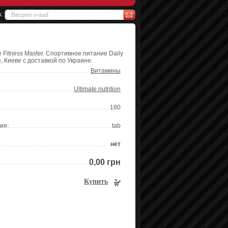
а:
 Fitness Master. Спортивное питание Daily
, Киеве с доставкой по Украине.
Витамины
Ultimate nutrition
180
ия:
tab
нет
0,00 грн
Купить