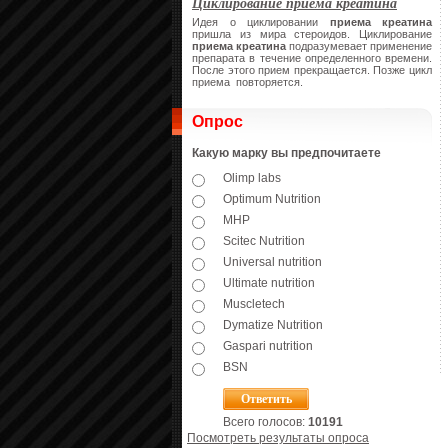
Циклирование приема креатина
Идея о циклировании
приема креатина
пришла из мира стероидов. Циклирование
приема креатина
подразумевает применение
препарата в течение определенного времени.
После этого прием прекращается. Позже цикл
приема повторяется.
Опрос
Какую марку вы предпочитаете
Olimp labs
Optimum Nutrition
MHP
Scitec Nutrition
Universal nutrition
Ultimate nutrition
Muscletech
Dymatize Nutrition
Gaspari nutrition
BSN
Всего голосов:
10191
Посмотреть результаты опроса