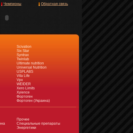
Чемпионы
Обратная связь
Scivation
Six Star
Syntrax
Twinlab
Ultimate nutrition
Universal Nutrition
USPLABS
Vita Life
Vpx
WEIDER
Xero Limits
Xyience
Фортоген
Фортоген (Украина)
Прочее
она
Специальные препараты
Энергетики