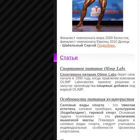
Финалист чемпионата мира 2009 Белосток,
финалист чемпионата Европы 2010 Донецк
-
Шабельный Сергей
Подробнее.
Статьи
Спортивное питание Olimp Labs
Спортивное питание Olimp Labs
берет свое
начало в 1990 году, когда правление компании
OLIMP Laboratories приняло решение о
запуске производства
пищевых добавок
под
маркой OLIMP.
Особенности питания культуристов
Силовые виды спорта
- это
тяжелая
атлетика
, силовое троеборье,
культуризм
(
бодибилдинг
),
гиревой спорт
. Основная
задача «силовика» - это
увеличение
мышечной массы
. Планируя рацион в
силовых видах спорта, следует учитывать
индивидуальные особенности организма
спортсмена.