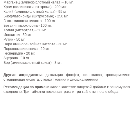
Марганец (аминокислотный хелат) - 10 мг.
Хром (полиникотинат хрома) - 200 мкг.
Калий (аминокислотный хелат) - 95 мг.
Биофлавоноиды (цитрусовые) - 250 мг.
Глютаминовая кислота - 100 мг.
Бетаин гидрохлорид - 100 мг.
Холин (битартрат) - 50 мг.
Инозитол - 50 мг.
Рутин - 50 мг.
Пара аминобензойная кислота - 30 мг.
Порошок шиповника - 20 мг.
Гесперидин - 20 мг.
Ацерола - 10 мг.
Бор (аминокислотный хелат) - 3 мг.
Другие ингредиенты:
дикальция фосфат, целлюлоза, кроскармеллоз
стеариновая кислота, стеарат магния и диоксид кремния.
Рекомендации по применению:
в качестве пищевой добавки к вашему по
ежедневно. Три таблетки после завтрака и три таблетки после обеда.