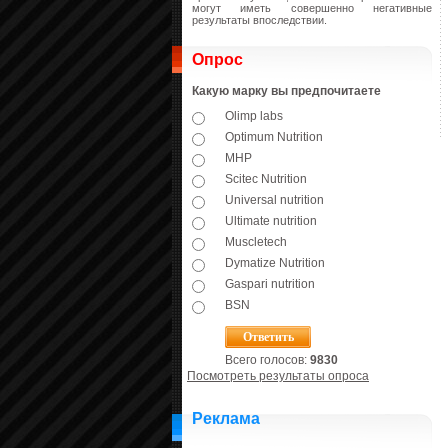
могут иметь совершенно негативные
результаты впоследствии.
Опрос
Какую марку вы предпочитаете
Olimp labs
Optimum Nutrition
MHP
Scitec Nutrition
Universal nutrition
Ultimate nutrition
Muscletech
Dymatize Nutrition
Gaspari nutrition
BSN
Всего голосов:
9830
Посмотреть результаты опроса
Реклама