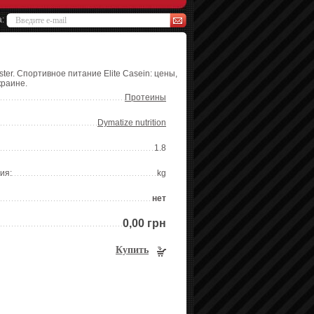
а:
ter. Спортивное питание Elite Casein: цены,
краине.
Протеины
Dymatize nutrition
1.8
ия:
kg
нет
0,00 грн
Купить