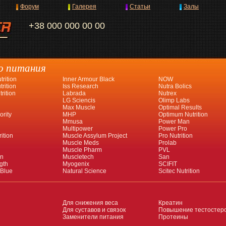
Форум
Галерея
Статьи
Залы
+38 000 000 00 00
о питания
rition
Inner Armour Black
NOW
rition
Iss Research
Nutra Bolics
rition
Labrada
Nutrex
LG Sciencis
Olimp Labs
Max Muscle
Optimal Results
ority
MHP
Optimum Nutrition
Mmusa
Power Man
Multipower
Power Pro
ition
Muscle Assylum Project
Pro Nutrition
Muscle Meds
Prolab
Muscle Pharm
PVL
an
Muscletech
San
gth
Myogenix
SCIFIT
 Blue
Natural Science
Scitec Nutrition
Для снижения веса
Креатин
Для суставов и связок
Повышение тестостер
Заменители питания
Протеины