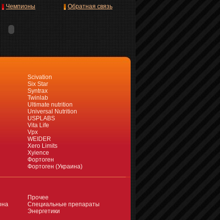
Чемпионы
Обратная связь
Scivation
Six Star
Syntrax
Twinlab
Ultimate nutrition
Universal Nutrition
USPLABS
Vita Life
Vpx
WEIDER
Xero Limits
Xyience
Фортоген
Фортоген (Украина)
Прочее
она
Специальные препараты
Энергетики