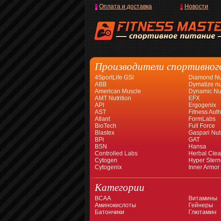
Оплата и доставка
Новости
Производители спортивног
4SportLife GSI
Diamond Nut
ABB
Dymatize nut
American Muscle
Dynamic Nut
AMT Nutrition
EFX
API
Ergogenix
AST
Fitness Auth
Atlant
FormLabs
BioTech
Full Force
Blastex
Gaspari Nutr
BPi
GAT
BSN
Hansa
Controlled Labs
Herbal Cle
Cytogen
Hyper Stern
Cytogenix
Inner Armor
Категории
BCAA
Витамины
Аминокислоты
Гейнеры
Батончики
Глютамин