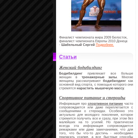
Финалист чемпионата мира 2009 Белосток,
финалист чемпионата Европы 2010 Донецк
-
Шабельный Сергей
Подробнее.
Статьи
Женский бодибилдинг
Бодибилдинг
привлекает все больше
женщин в
тренажерные залы
. Многие
женщины рассматривают
бодибилдинг
как
основной вид спорта, с помощью которого они
стремятся
нарастить мышечную массу
.
Спортивное питание и стероиды
Информация про
спортивное питание
часто
сопровождается или даже переплетается с
сообщениями о стероидах. Особенно это
актуально для молодого поколения, которое
стремится получить все и сразу, при этом без
малейших на то усилий. Но практически
всегда эта информация сопровождается
ремарками или даже замечаниями, что для
того, что бы что-то достичь - необходимо
прилагать усилия, а все быстрые способы