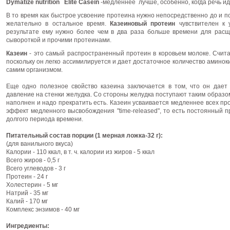
Dymatize nutrition Elite Casein
-медленнее
лучше, особенно, когда речь и
В то время как быстрое усвоение протеина нужно непосредственно до и 
желательно в остальное время.
Казеиновый протеин
чувствителен к
результате ему нужно более чем в два раза больше времени для рас
сывороткой и прочими протеинами.
Казеин
- это самый распространенный протеин в коровьем молоке. Счит
поскольку он легко ассимилируется и дает достаточное количество аминок
самим организмом.
Еще одно полезное свойство казеина заключается в том, что он дает 
давление на стенки желудка. Со стороны желудка поступают таким образом 
наполнен и надо прекратить есть. Казеин усваивается медленнее всех пр
эффект медленного высвобождения "time-released", то есть постоянный
долгого периода времени.
Питательный состав порции (1 мерная ложка-32 г):
(для ванильного вкуса)
Калории - 110 ккал, в т. ч. калории из жиров - 5 ккал
Всего жиров - 0,5 г
Всего углеводов - 3 г
Протеин - 24 г
Холестерин - 5 мг
Натрий - 35 мг
Калий - 170 мг
Комплекс энзимов - 40 мг
Ингредиенты: