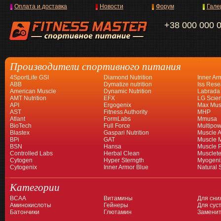
Оплата и доставка
Новости
Форум
Гале
+38 000 000 
Производители спортивного питания
4SportLife GSI
Diamond Nutrition
Inner Ar
ABB
Dymatize nutrition
Iss Rese
American Muscle
Dynamic Nutrition
Labrada
AMT Nutrition
EFX
LG Scien
API
Ergogenix
Max Mus
AST
Fitness Authority
MHP
Atlant
FormLabs
Mmusa
BioTech
Full Force
Multipow
Blastex
Gaspari Nutrition
Muscle A
BPi
GAT
Muscle 
BSN
Hansa
Muscle 
Controlled Labs
Herbal Clean
Musclet
Cytogen
Hyper Sterngth
Myogeni
Cytogenix
Inner Armor Blue
Natural 
Категории
BCAA
Витамины
Для сни
Аминокислоты
Гейнеры
Для суст
Батончики
Глютамин
Заменит