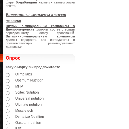
шире:
бодибилдинг
является стилем жизни
атлета.
Витаминные комплексы в жизни
человека
Витаминно-минеральные комплексы в
Днепропетровске
должны соответствовать
определенному набору требований.
Витаминно-минеральные комплексы
должны содержать все ингредиенты в
соответствующих рекомендованных
дозировках.
Опрос
Какую марку вы предпочитаете
Olimp labs
Optimum Nutrition
MHP
Scitec Nutrition
Universal nutrition
Ultimate nutrition
Muscletech
Dymatize Nutrition
Gaspari nutrition
BSN