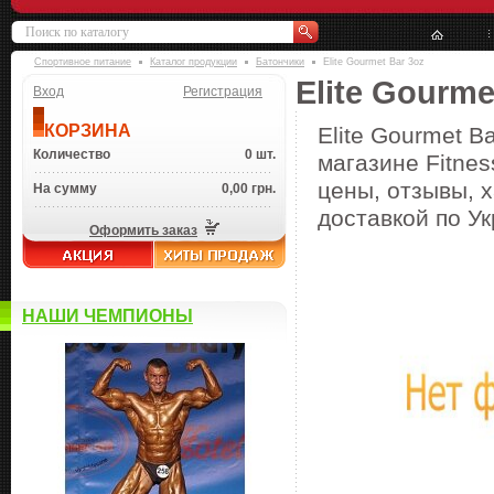
Спортивное питание
Каталог продукции
Батончики
Elite Gourmet Bar 3oz
Elite Gourme
Вход
Регистрация
КОРЗИНА
Elite Gourmet B
Количество
0 шт.
магазине Fitnes
цены, отзывы, х
На сумму
0,00 грн.
доставкой по Ук
Оформить заказ
НАШИ ЧЕМПИОНЫ