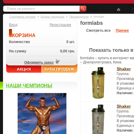
Спортивное питание
Каталог продукции
Производители
formlabs
formlabs
Вход
Регистрация
Смотреть все
Прочее
КОРЗИНА
Количество
0 шт.
Показать только в
На сумму
0,00 грн.
formlabs – купить в интернет м
– Днепропетровск, Киев.
Оформить заказ
Shaker
Группа:
Производ
В упаковк
НАШИ ЧЕМПИОНЫ
Единица 
Наличие:
Shaker
Группа:
Производ
В упаковк
Единица 
Наличие: