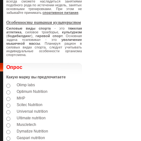
всегда сможете насладиться занятиями
подобного рода по истечении недель, занятых
основными тренировками. При этом не
забывайте принимать
спортивное питание
.
Особенности питания культуристов
Силовые виды спорта
- это
тяжелая
атлетика
, силовое троеборье,
культуризм
(
бодибилдинг
),
гиревой спорт
. Основная
задача «силовика» - это
увеличение
мышечной массы
. Планируя рацион в
силовых видах спорта, следует учитывать
индивидуальные особенности организма
спортсмена.
Опрос
Какую марку вы предпочитаете
Olimp labs
Optimum Nutrition
MHP
Scitec Nutrition
Universal nutrition
Ultimate nutrition
Muscletech
Dymatize Nutrition
Gaspari nutrition