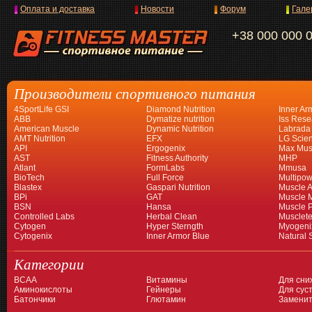
Оплата и доставка
Новости
Форум
Гале
+38 000 000 
Производители спортивного питания
4SportLife GSI
Diamond Nutrition
Inner Ar
ABB
Dymatize nutrition
Iss Rese
American Muscle
Dynamic Nutrition
Labrada
AMT Nutrition
EFX
LG Scien
API
Ergogenix
Max Mus
AST
Fitness Authority
MHP
Atlant
FormLabs
Mmusa
BioTech
Full Force
Multipow
Blastex
Gaspari Nutrition
Muscle A
BPi
GAT
Muscle 
BSN
Hansa
Muscle 
Controlled Labs
Herbal Clean
Musclet
Cytogen
Hyper Sterngth
Myogeni
Cytogenix
Inner Armor Blue
Natural 
Категории
BCAA
Витамины
Для сни
Аминокислоты
Гейнеры
Для суст
Батончики
Глютамин
Заменит