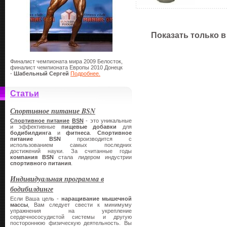
Показать только в
Финалист чемпионата мира 2009 Белосток,
финалист чемпионата Европы 2010 Донецк
-
Шабельный Сергей
Подробнее.
Статьи
Спортивное питание BSN
Спортивное питание
BSN
- это уникальные
и эффективные
пищевые добавки
для
бодибилдинга
и
фитнеса
.
Спортивное
питание
BSN
производится с
использованием самых последних
достижений науки. За считанные годы
компания
BSN
стала лидером индустрии
спортивного питания
.
Индивидуальная программа в
бодибилдинге
Если Ваша цель -
наращивание мышечной
массы
, Вам следует свести к минимуму
упражнения на укрепление
сердечнососудистой системы и другую
постороннюю физическую деятельность. Вы