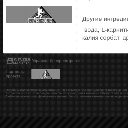
Другие ингреди
вода, L-карнит
калия сорбат, 
Украина, Днепропетровск
Партнеры
проекта:
Онлайн магазин спортивного питания "Fitness Master"
Украина
Днепропетровск
,
49000
Авторство всех материалов данного сайта принадлежит компании «Фитнесс Мастер» и
Любые перепечатки в офлайновых изданиях без согласования категорически запрещаю