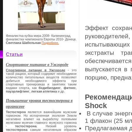
Эффект сохран
руководителей
Финалистка кубка мира 2008- Калининград,
финалистка чемпионата Европы 2010- Донецк.
Светлана Шабельная
Подробнее.
испытывающих 
экстракты тр
Статьи
обеспечивается
Спортивное питание в Ужгороде
выпускается в 
Спортивное питание в Ужгороде
- это
такой рацион, который содержит необходимое
порцию, предна
количество питательных веществ позволяет
добиться необходимого эффекта при
спортивных тренировках и занятиях таким
видами спорта, как
бодибилдинг
,
фитнес
,
пауэрлифтинг
,
легкая атлетика
и др.
Рекомендаци
Повышение уровня тестостерона в
Shock
организме
В случае энерг
Тестостерон
является важнейшим мужским
гормоном. Но испорченная экология Земли
негативно влияет на выработку половыми
1 флакон (25 мл
железами мужчин главного мужского гормона
-
тестостерона
. Низкий уровень
Предлагаемая д
тестостерона
самым негативным образом