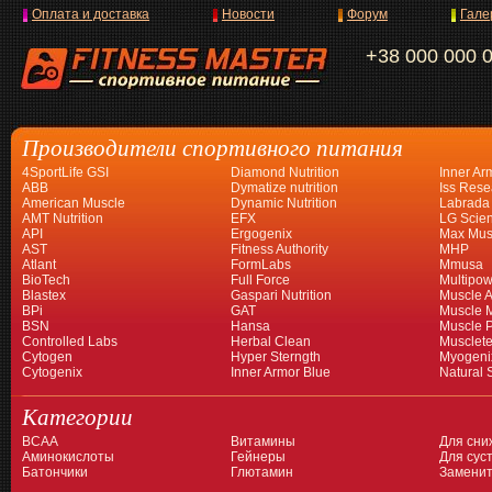
Оплата и доставка
Новости
Форум
Гале
+38 000 000 
Производители спортивного питания
4SportLife GSI
Diamond Nutrition
Inner Ar
ABB
Dymatize nutrition
Iss Rese
American Muscle
Dynamic Nutrition
Labrada
AMT Nutrition
EFX
LG Scien
API
Ergogenix
Max Mus
AST
Fitness Authority
MHP
Atlant
FormLabs
Mmusa
BioTech
Full Force
Multipow
Blastex
Gaspari Nutrition
Muscle A
BPi
GAT
Muscle 
BSN
Hansa
Muscle 
Controlled Labs
Herbal Clean
Musclet
Cytogen
Hyper Sterngth
Myogeni
Cytogenix
Inner Armor Blue
Natural 
Категории
BCAA
Витамины
Для сни
Аминокислоты
Гейнеры
Для суст
Батончики
Глютамин
Заменит