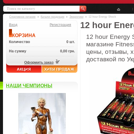
Спортивное питание
Каталог продукции
Энергетики
12 hour Energy Shock
12 hour Ene
Вход
Регистрация
КОРЗИНА
12 hour Energy
Количество
0 шт.
магазине Fitnes
цены, отзывы, х
На сумму
0,00 грн.
доставкой по Ук
Оформить заказ
НАШИ ЧЕМПИОНЫ