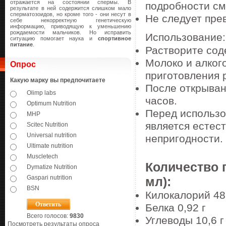
отражается на состоянии спермы. В
подробности см
результате в ней содержится слишком мало
сперматозоидов, но кроме того - они несут в
Не следует пре
себе некорректную генетическую
информацию, приводящую к уменьшению
рождаемости мальчиков. Но исправить
Использование:
ситуацию помогает наука и
спортивное
питание
.
Растворите сод
Молоко и алког
Опрос
приготовления 
Какую марку вы предпочитаете
После открыван
Olimp labs
часов.
Optimum Nutrition
Перед использо
MHP
является естес
Scitec Nutrition
Universal nutrition
непригодности.
Ultimate nutrition
Muscletech
Количество 
Dymatize Nutrition
Gaspari nutrition
мл):
BSN
Килокалорий 48
Белка 0,92 г
Всего голосов:
9830
Углеводы 10,6 
Посмотреть результаты опроса