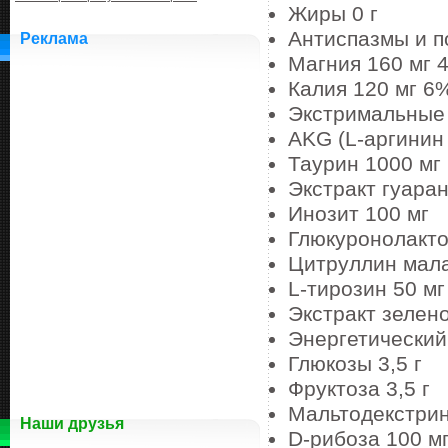
Жиры 0 г
Антиспазмы и 
Реклама
Магния 160 мг 
Калия 120 мг 6
Экстримальны
AKG (L-аргинин
Таурин 1000 м
Экстракт гуара
Инозит 100 мг
Глюкуронолакт
Цитруллин мал
L-тирозин 50 м
Экстракт зелен
Энергетически
Глюкозы 3,5 г
Фруктоза 3,5 г
Мальтодекстрин
Наши друзья
D-рибоза 100 м