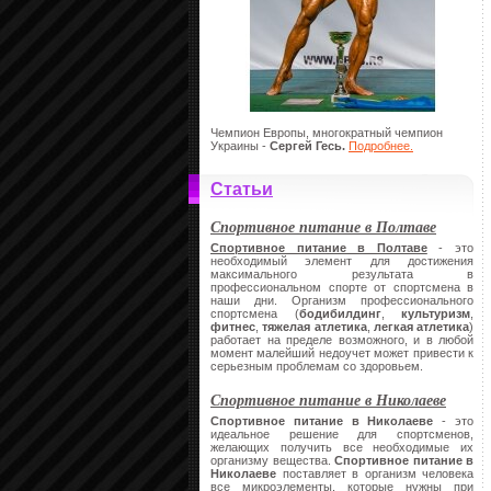
Чемпион Европы, многократный чемпион
Украины -
Сергей Гесь.
Подробнее.
Статьи
Спортивное питание в Полтаве
Спортивное питание в Полтаве
- это
необходимый элемент для достижения
максимального результата в
профессиональном спорте от спортсмена в
наши дни. Организм профессионального
спортсмена (
бодибилдинг
,
культуризм
,
фитнес
,
тяжелая атлетика
,
легкая атлетика
)
работает на пределе возможного, и в любой
момент малейший недоучет может привести к
серьезным проблемам со здоровьем.
Спортивное питание в Николаеве
Спортивное питание в Николаеве
- это
идеальное решение для спортсменов,
желающих получить все необходимые их
организму вещества.
Спортивное питание в
Николаеве
поставляет в организм человека
все микроэлементы, которые нужны при