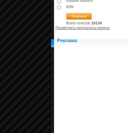
Gaspari nutrition
BSN
Всего голосов:
10134
Посмотреть результаты опроса
Реклама