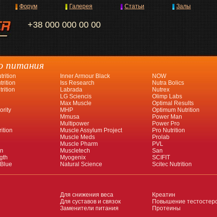
Форум
Галерея
Статьи
Залы
+38 000 000 00 00
о питания
rition
Inner Armour Black
NOW
rition
Iss Research
Nutra Bolics
rition
Labrada
Nutrex
LG Sciencis
Olimp Labs
Max Muscle
Optimal Results
ority
MHP
Optimum Nutrition
Mmusa
Power Man
Multipower
Power Pro
ition
Muscle Assylum Project
Pro Nutrition
Muscle Meds
Prolab
Muscle Pharm
PVL
an
Muscletech
San
gth
Myogenix
SCIFIT
 Blue
Natural Science
Scitec Nutrition
Для снижения веса
Креатин
Для суставов и связок
Повышение тестостер
Заменители питания
Протеины