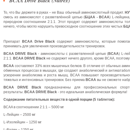
BCAA Drive Black (Nutrex)
То, что Вы держите в руках – не Ваш обычный аминокислотный продукт.
НУ
смесь из аминокислот с разветвлённой цепью (
БЦАА - BCAA
) L-лейцина
природном соотношении 2:1:1. Этот продукт содержит аминокислоты тол
ничего, чтобы могло нарушить превосходное соотношение этих чистых
БЦ
Препарат
BCAA Drive Black
содержит аминокислоты, которые помога
принимать для увеличения производительности тренировок.
BCAA DRIVE Black
- аминокислоты с разветвленной цепью (
BCAA
) L-ле
2:1:1.
BCAA DRIVE Black
не содержит ничего другого, кроме ВСАА, поэтом
ВСАА
составляют 33% всех мышечных белков. В отличие от обычных амин
обменных процессах в мышцах, где создают анаболический и антикатабо
ускорении анаболизма и роста мышц. ВСАА повышают производительно
тяжелых и интенсивных тренировок. Без приема
ВСАА
вы не сможете набр
BCAA DRIVE Black
предназначены для профессиональных спорт
результаты.
BCAA DRIVE Black
- это идеальная анаболическая формула!
Содержание питательных веществ в одной порции (5 таблеток):
BCAA в соотношении 2:1:1 – 5000 мг
L-Лейцин – 2500 мг
L-Изолейцин – 1250 мг
L-Валин – 1250 мг