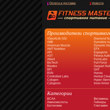
Оплата и доставка
Новости
Производители спортивног
4SportLife GSI
Diamond Nut
ABB
Dymatize nut
American Muscle
Dynamic Nut
AMT Nutrition
EFX
API
Ergogenix
AST
Fitness Auth
Atlant
FormLabs
BioTech
Full Force
Blastex
Gaspari Nutr
BPi
GAT
BSN
Hansa
Controlled Labs
Herbal Cle
Cytogen
Hyper Stern
Cytogenix
Inner Armor
Категории
BCAA
Витамины
Аминокислоты
Гейнеры
Батончики
Глютамин