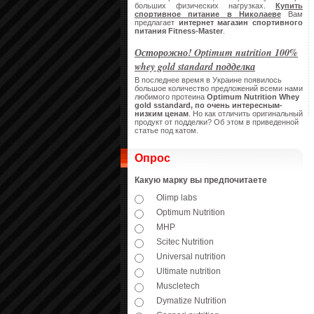
больших физических нагрузках.
Купить
спортивное питание в Николаеве
Вам
предлагает
интернет магазин спортивного
питания
Fitness-Master
.
Осторожно! Optimum nutrition 100%
whey gold standard подделка
В последнее время в Украине появилось
большое количество предложений всеми нами
любимого протеина
Optimum Nutrition Whey
gold sstandard, по очень интересным-
низким ценам
. Но как отличить оригинальный
продукт от подделки? Об этом в приведенной
статье под катом.
Опрос
Какую марку вы предпочитаете
Olimp labs
Optimum Nutrition
MHP
Scitec Nutrition
Universal nutrition
Ultimate nutrition
Muscletech
Dymatize Nutrition