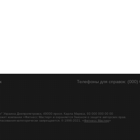
ск
Телефоны для справок: (000) 
r"
Украина
Днепропетровск
,
49000
просп. Карла Маркса, 93
000 000 00 00
ежит компании «Фитнесс Мастер» и охраняется Законом о защите авторских прав.
ласования категорически запрещаются. © 1996-2021, «
Фитнесс Мастер
»