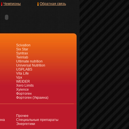
Чемпионы
Обратная связь
Scivation
Six Star
Syntrax
Twinlab
Ultimate nutrition
Universal Nutrition
USPLABS
Vita Life
Vpx
WEIDER
Xero Limits
Xyience
Фортоген
Фортоген (Украина)
Прочее
она
Специальные препараты
Энергетики