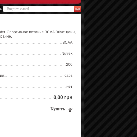
а:
ster. Спортивное питание BCAA Drive: цены,
краине.
BCAA
Nutrex
200
ия:
caps
нет
0,00 грн
Купить