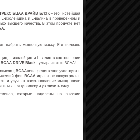
ТРЕКС БЦАА ДРАЙВ БЛЭК
– это чистейшая
, L-изолейцина и L-валина в проверенном и
ько высшего качества. В этом продукте нет
АА
.
ют набрать мышечную массу. Его полезно
йцин, L-изолейцин и L-валин в соотношении
у
BCAA DRIVE Black
- ультрачистые BCAA!
окислот,
BCAA
непосредственно участвуют в
лический фон.
BCAA
играют основную роль в
сть и улучшат восстановление мышц после
ать мышечную массу и увеличить силу.
сменов, которые нацелены на высокие