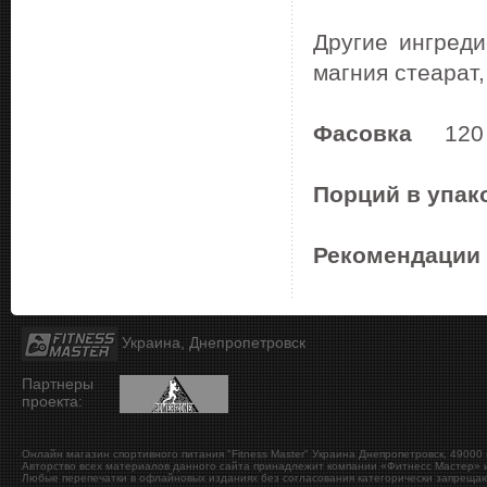
Другие ингреди
магния стеарат,
Фасовка
120 
Порций в упак
Рекомендации
Украина, Днепропетровск
Партнеры
проекта:
Онлайн магазин спортивного питания "Fitness Master"
Украина
Днепропетровск
,
49000
Авторство всех материалов данного сайта принадлежит компании «Фитнесс Мастер» и
Любые перепечатки в офлайновых изданиях без согласования категорически запрещаю