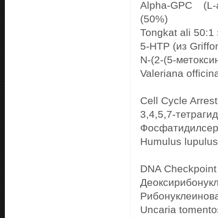
Alpha-GPC (L-
(50%)
Tongkat ali 50:1
5-HTP (из Griffo
N-(2-(5-метокси
Valeriana officin
Cell Cycle Arrest
3,4,5,7-тетраг
Фосфатидилсе
Humulus lupulus
DNA Checkpoint 
Деоксирибонукл
Рибонуклеинова
Uncaria tomento