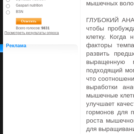
мышечных воло
Gaspari nutrition
BSN
ГЛУБОКИЙ АНАБ
чтобы пробужд
Всего голосов:
9831
Посмотреть результаты опроса
клетку. Когда
факторы темпа
Реклама
развить предш
выращенную 
подходящий мом
что соотношени
выработки ан
мышечные клет
улучшает качес
гормонов для 
роста мышечног
для выращивани