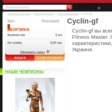
Спортивное питание
Каталог продукции
Для снижения веса
Cyclin-gf
Cyclin-gf
Вход
Регистрация
КОРЗИНА
Cyclin-gf вы вс
Количество
0 шт.
Fitness Master.
характеристики,
На сумму
0,00 грн.
Украине.
Оформить заказ
НАШИ ЧЕМПИОНЫ