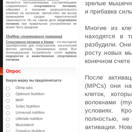
зрелые мышечн
являются неотъемлемыми составляющими
современного
спортивного питания
,
обвиняют в оказании разрушительного
и прибавка сил
влияния на организм, причисляют им вызов
привыкания сродни наркотической
зависимости. Но на самом деле
спортивное
питание
при правильном употреблении не
Многие из кле
может быть вредным.
находятся в 
Подбор спортивного питания
Спортивное питание в Киеве
- это выгодное
разбудили. Они
приобретение для спортсменов, посетителей
фитнес центров, тренажерных залов. Все
росту новых мы
потенциальные потребители хотят
купить
недорогое и качественное спортивное
конечном счете
питание
.
Опрос
После актива
Какую марку вы предпочитаете
(MPCs) они на
Olimp labs
клеток, кото
Optimum Nutrition
MHP
волокнами (my
Scitec Nutrition
условиях. Кр
Universal nutrition
полностью, не
Ultimate nutrition
Muscletech
активации. Нов
Dymatize Nutrition