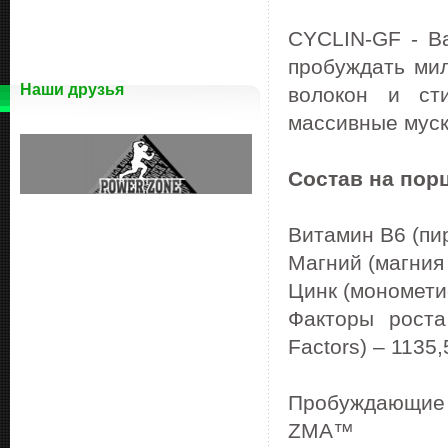
CYCLIN-GF - В
пробуждать ми
Наши друзья
волокон и ст
массивные муск
Состав на пор
Витамин В6 (пир
Магний (магния 
Цинк (монометио
Факторы роста 
Factors) – 1135,
Пробуждающие 
ZMA™