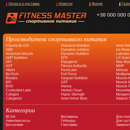
Оплата и доставка
Новости
Форум
Гале
+38 000 000 
Производители спортивного питания
4SportLife GSI
Diamond Nutrition
Inner Ar
ABB
Dymatize nutrition
Iss Rese
American Muscle
Dynamic Nutrition
Labrada
AMT Nutrition
EFX
LG Scien
API
Ergogenix
Max Mus
AST
Fitness Authority
MHP
Atlant
FormLabs
Mmusa
BioTech
Full Force
Multipow
Blastex
Gaspari Nutrition
Muscle A
BPi
GAT
Muscle 
BSN
Hansa
Muscle 
Controlled Labs
Herbal Clean
Musclet
Cytogen
Hyper Sterngth
Myogeni
Cytogenix
Inner Armor Blue
Natural 
Категории
BCAA
Витамины
Для сни
Аминокислоты
Гейнеры
Для суст
Батончики
Глютамин
Заменит