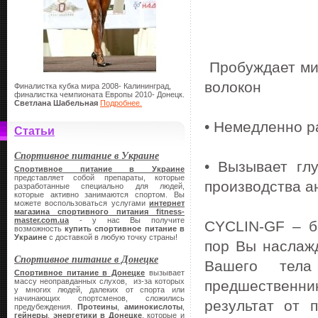
Пробуждает ми
волокон
Финалистка кубка мира 2008- Калининград,
финалистка чемпионата Европы 2010- Донецк.
Светлана Шабельная
Подробнее.
• Немедленно р
Статьи
Спортивное питание в Украине
• Вызывает гл
Спортивное питание в Украине
представляет собой препараты, которые
производства а
разработанные специально для людей,
которые активно занимаются спортом. Вы
можете воспользоваться услугами
интернет
магазина спортивного питания
fitness-
master.
com.
ua
- у нас Вы получите
CYCLIN-GF – б
возможность
купить спортивное питание в
Украине
с доставкой в любую точку страны!
пор Вы наслаж
Спортивное питание в Донецке
Вашего тела
Спортивное питание в Донецке
вызывает
массу неоправданных слухов, из-за которых
предшественн
у многих людей, далеких от спорта или
начинающих спортсменов, сложились
результат от 
предубеждения.
Протеины
,
аминокислоты
,
гейнеры
,
энергетики в Донецке
, которые и