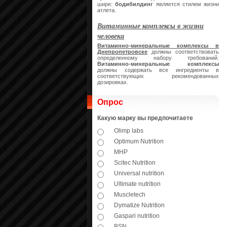
шире:
бодибилдинг
является стилем жизни
атлета.
Витаминные комплексы в жизни
человека
Витаминно-минеральные комплексы в
Днепропетровске
должны соответствовать
определенному набору требований.
Витаминно-минеральные комплексы
должны содержать все ингредиенты в
соответствующих рекомендованных
дозировках.
Опрос
Какую марку вы предпочитаете
Olimp labs
Optimum Nutrition
MHP
Scitec Nutrition
Universal nutrition
Ultimate nutrition
Muscletech
Dymatize Nutrition
Gaspari nutrition
BSN