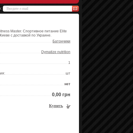
а:
itness Master. Спортивное питание Elite
Киеве с доставкой по Украине.
Батончики
Dymatize nutrition
1
ия:
шт
нет
0,00 грн
Купить