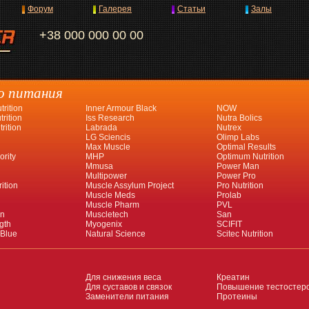
Форум
Галерея
Статьи
Залы
+38 000 000 00 00
о питания
rition
Inner Armour Black
NOW
rition
Iss Research
Nutra Bolics
rition
Labrada
Nutrex
LG Sciencis
Olimp Labs
Max Muscle
Optimal Results
ority
MHP
Optimum Nutrition
Mmusa
Power Man
Multipower
Power Pro
ition
Muscle Assylum Project
Pro Nutrition
Muscle Meds
Prolab
Muscle Pharm
PVL
an
Muscletech
San
gth
Myogenix
SCIFIT
 Blue
Natural Science
Scitec Nutrition
Для снижения веса
Креатин
Для суставов и связок
Повышение тестостер
Заменители питания
Протеины