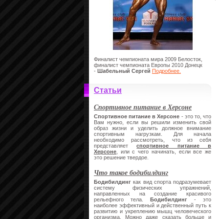
Финалист чемпионата мира 2009 Белосток,
финалист чемпионата Европы 2010 Донецк
-
Шабельный Сергей
Подробнее.
Статьи
Спортивное питание в Херсоне
Спортивное питание в Херсоне
- это то, что
Вам нужно, если вы решили изменить свой
образ жизни и уделить должное внимание
спортивным нагрузкам. Для начала
необходимо рассмотреть, что из себя
представляет
спортивное питание в
Херсоне
, или с чего начинать, если все же
это решение твердое.
Что такое бодибилдинг
Бодибилдинг
как вид спорта подразумевает
систему физических упражнений,
направленных на создание красивого
рельефного тела.
Бодибилдинг
- это
наиболее эффективный и действенный путь к
развитию и укреплению мышц человеческого
организма. Можно даже сказать больше и