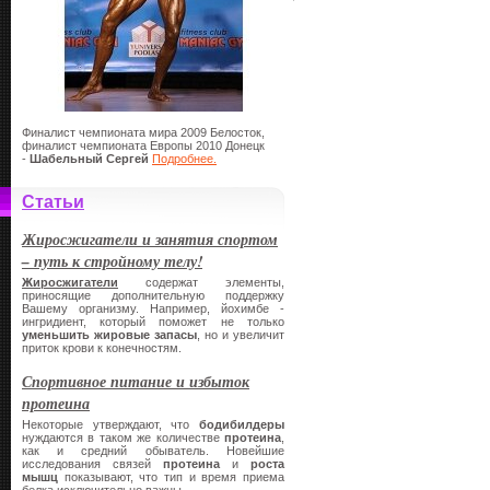
Финалист чемпионата мира 2009 Белосток,
финалист чемпионата Европы 2010 Донецк
-
Шабельный Сергей
Подробнее.
Статьи
Жиросжигатели и занятия спортом
– путь к стройному телу!
Жиросжигатели
содержат элементы,
приносящие дополнительную поддержку
Вашему организму. Например, йохимбе -
ингридиент, который поможет не только
уменьшить жировые запасы
, но и увеличит
приток крови к конечностям.
Спортивное питание и избыток
протеина
Некоторые утверждают, что
бодибилдеры
нуждаются в таком же количестве
протеина
,
как и средний обыватель. Новейшие
исследования связей
протеина
и
роста
мышц
показывают, что тип и время приема