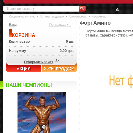
Спортивное питание
Каталог продукции
Аминокислоты
ФортАмино
ФортАмино
Вход
Регистрация
ФортАмино вы всегда может
КОРЗИНА
отзывы, характеристики, ку
Количество
0 шт.
На сумму
0,00 грн.
Оформить заказ
НАШИ ЧЕМПИОНЫ