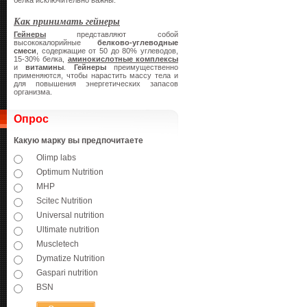
белка исключительно важны.
Как принимать гейнеры
Гейнеры
представляют собой
высококалорийные
белково-углеводные
смеси
, содержащие от 50 до 80% углеводов,
15-30% белка,
аминокислотные комплексы
и
витамины
.
Гейнеры
преимущественно
применяются, чтобы нарастить массу тела и
для повышения энергетических запасов
организма.
Опрос
Какую марку вы предпочитаете
Olimp labs
Optimum Nutrition
MHP
Scitec Nutrition
Universal nutrition
Ultimate nutrition
Muscletech
Dymatize Nutrition
Gaspari nutrition
BSN