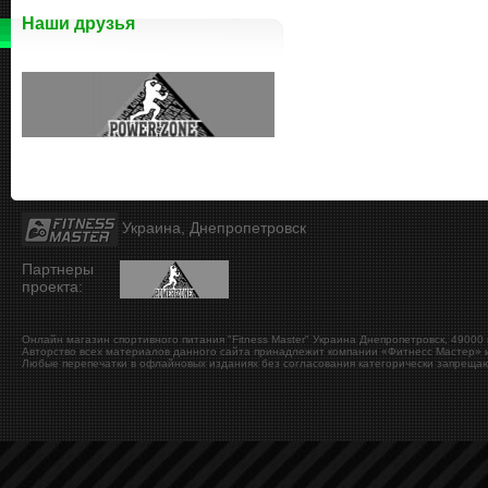
Наши друзья
Украина, Днепропетровск
Партнеры
проекта:
Онлайн магазин спортивного питания "Fitness Master"
Украина
Днепропетровск
,
49000
Авторство всех материалов данного сайта принадлежит компании «Фитнесс Мастер» и
Любые перепечатки в офлайновых изданиях без согласования категорически запрещаю