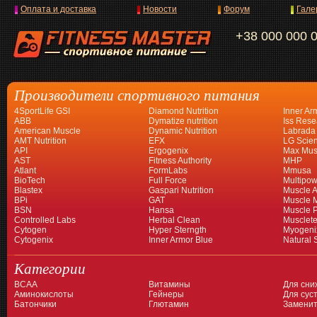
Оплата и доставка
Новости
Форум
Гале
+38 000 000 
Производители спортивного питания
4SportLife GSI
Diamond Nutrition
Inner Ar
ABB
Dymatize nutrition
Iss Rese
American Muscle
Dynamic Nutrition
Labrada
AMT Nutrition
EFX
LG Scien
API
Ergogenix
Max Mus
AST
Fitness Authority
MHP
Atlant
FormLabs
Mmusa
BioTech
Full Force
Multipow
Blastex
Gaspari Nutrition
Muscle A
BPi
GAT
Muscle 
BSN
Hansa
Muscle 
Controlled Labs
Herbal Clean
Musclet
Cytogen
Hyper Sterngth
Myogeni
Cytogenix
Inner Armor Blue
Natural 
Категории
BCAA
Витамины
Для сни
Аминокислоты
Гейнеры
Для суст
Батончики
Глютамин
Заменит