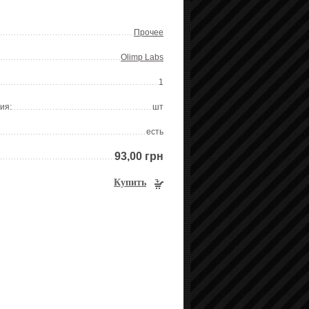
Прочее
Olimp Labs
1
ия:
шт
есть
93,00 грн
Купить