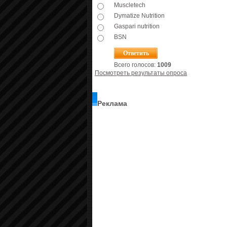
Muscletech
Dymatize Nutrition
Gaspari nutrition
BSN
Всего голосов:
1009
Посмотреть результаты опроса
Реклама