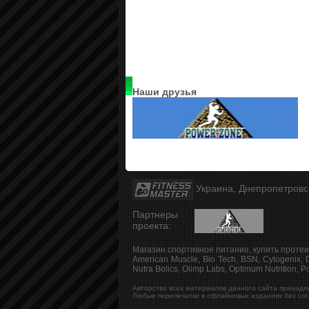
Наши друзья
Украина, Днепропетров
Партнеры
проекта:
Магазин спортивное питание, купить протеи
American Muscle, Bio Tech, BSN, Cytogenix, D
Nutra Bolics, Olimp Labs, Optimum Nutrition, Po
Авторство всех материалов данного сайта принадл
Любые перепечатки в офлайновых изданиях без сог