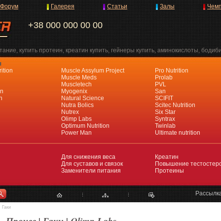
Форум
Галерея
Статьи
Залы
Чем
+38 000 000 00 00
ание, купить протеин, креатин купить, гейнеры купить, аминокислоты, бодиб
я
ition
Muscle Assylum Project
Pro Nutrition
Muscle Meds
Prolab
Muscletech
PVL
an
Myogenix
San
h
Natural Science
SCIFIT
Nutra Bolics
Scitec Nutrition
Nutrex
Six Star
Olimp Labs
Syntrax
Optimum Nutrition
Twinlab
Power Man
Ultimate nutrition
Для снижения веса
Креатин
Для суставов и связок
Повышение тестостер
Заменители питания
Протеины
Рассылк
Гаки
Прочее | Гаки | Olimp Labs