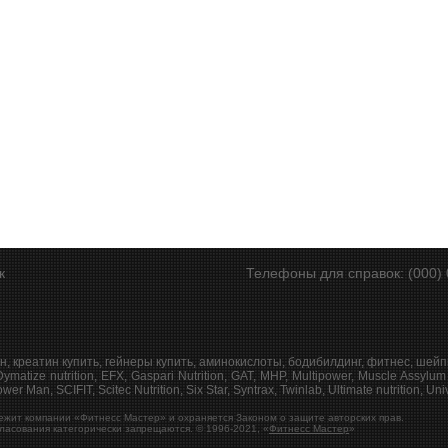
ск
Телефоны для справок: (000) 
н, креатин купить, гейнеры купить, аминокислоты, бодибилдинг, фитнес, шейп
ymatize nutrition, EFX, Gaspari Nutrition, GAT, MHP, Multipower, Muscle Assylum
wer Man, SCIFIT, Scitec Nutrition, Six Star, Syntrax, Twinlab, Ultimate nutrition, 
ежит компании «Фитнесс Мастер» и охраняется Законом о защите авторских прав.
ласования категорически запрещаются. © 1996-2021, «
Фитнесс Мастер
»