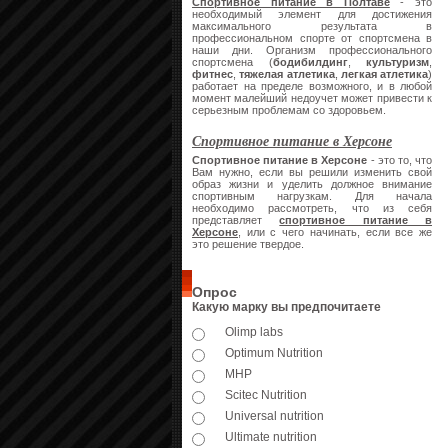
Спортивное питание в Полтаве
- это
необходимый элемент для достижения
максимального результата в
профессиональном спорте от спортсмена в
наши дни. Организм профессионального
спортсмена (
бодибилдинг
,
культуризм
,
фитнес
,
тяжелая атлетика
,
легкая атлетика
)
работает на пределе возможного, и в любой
момент малейший недоучет может привести к
серьезным проблемам со здоровьем.
Спортивное питание в Херсоне
Спортивное питание в Херсоне
- это то, что
Вам нужно, если вы решили изменить свой
образ жизни и уделить должное внимание
спортивным нагрузкам. Для начала
необходимо рассмотреть, что из себя
представляет
спортивное питание в
Херсоне
, или с чего начинать, если все же
это решение твердое.
Опрос
Какую марку вы предпочитаете
Olimp labs
Optimum Nutrition
MHP
Scitec Nutrition
Universal nutrition
Ultimate nutrition