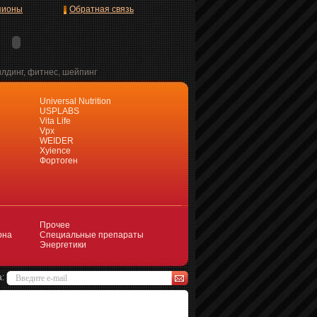
пионы
Обратная связь
илдинг, фитнес, шейпинг
Universal Nutrition
USPLABS
Vita Life
Vpx
WEIDER
Xyience
Фортоген
Прочее
она
Специальные препараты
Энергетики
а: