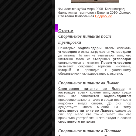
Финалистка кубка мира 2008- Калининград,
финалистка чемпионата Европы 2010- Донецк.
Светлана Шабельная
Подробнее
Статьи
Спортивное питание после
тренировки
Некоторые
бодибилдеры
, чтобы избежать
углеводного окна
, загружаются
углеводами
до отвала. Но они не учитывают того, что
ничтожно мало из съеденных
углеводов
синтезируется в гликоген.
Прием углеводов
вызывает секрецию гормона инсулина,
который и приводит к усиленному
образованию и складированию гликогена.
Спортивное питание во Львове
Спортивное питание во Львове
в
настоящее время крайне популярно среди
всех, кто занимается
бодибилдингом
профессионально, а также и среди новичков в
подобных видах спорта. До сих пор
существует много мнений на тему
спортивное питание во Львове
, однако до
сих пор мало кто точно знает, как его
правильно употреблять и что входит в состав
спортивного питания
.
Спортивное питание в Полтаве