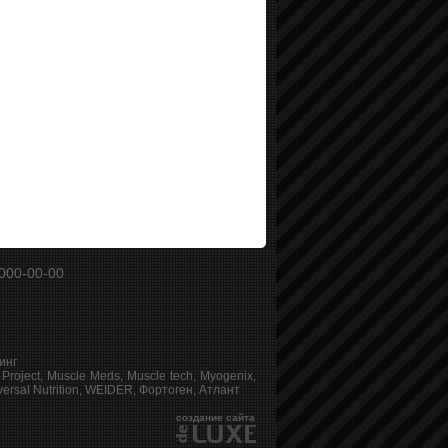
000-00-00
инг
 Project, Muscle Meds, Muscle tech, Myogenix,
Universal Nutrition, WEIDER, Фортоген, Атлант
создание сайта