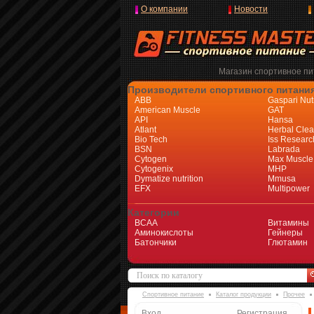
О компании
Новости
Магазин спортивное пит
Производители спортивного питани
ABB
Gaspari Nutr
American Muscle
GAT
API
Hansa
Atlant
Herbal Cle
Bio Tech
Iss Researc
BSN
Labrada
Cytogen
Max Muscle
Cytogenix
MHP
Dymatize nutrition
Mmusa
EFX
Multipower
Категории
BCAA
Витамины
Аминокислоты
Гейнеры
Батончики
Глютамин
Спортивное питание
Каталог продукции
Прочее
Вход
Регистрация