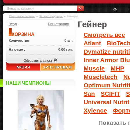
Спортивное питание
Каталог продукции
Гейнеры
Гейнер
Вход
Регистрация
Смотреть все
КОРЗИНА
Количество
0 шт.
Atlant
BioTec
На сумму
0,00 грн.
Dymatize nutrit
Inner Armor Bl
Оформить заказ
Muscle
MHP
Muscletech
Nu
НАШИ ЧЕМПИОНЫ
Optimum Nutrit
San
SCIFIT
S
Universal Nutrit
Xyience
Форт
Показать 