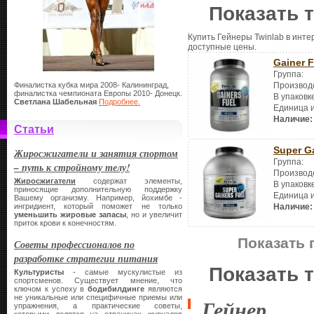
Показать 
Купить Гейнеры Twinlab в инте
доступные цены.
Gainer F
Группа:
Финалистка кубка мира 2008- Калининград,
Производ
финалистка чемпионата Европы 2010- Донецк.
В упаковк
Светлана Шабельная
Подробнее.
Единица 
Наличие:
Статьи
Super Ga
Жиросжигатели и занятия спортом
Группа:
– путь к стройному телу!
Производ
Жиросжигатели
содержат элементы,
В упаковк
приносящие дополнительную поддержку
Единица 
Вашему организму. Например, йохимбе -
ингридиент, который поможет не только
Наличие:
уменьшить жировые запасы
, но и увеличит
приток крови к конечностям.
Показать 
Советы профессионалов по
разработке стратегии питания
Показать 
Культуристы
- самые мускулистые из
спортсменов. Существует мнение, что
ключом к успеху в
бодибилдинге
являются
не уникальные или специфичные приемы или
Гейнер
упражнения, а практические советы,