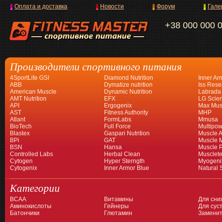
Оплата и доставка
Новости
Форум
Гале
+38 000 000 
Производители спортивного питания
4SportLife GSI
Diamond Nutrition
Inner Ar
ABB
Dymatize nutrition
Iss Rese
American Muscle
Dynamic Nutrition
Labrada
AMT Nutrition
EFX
LG Scien
API
Ergogenix
Max Mus
AST
Fitness Authority
MHP
Atlant
FormLabs
Mmusa
BioTech
Full Force
Multipow
Blastex
Gaspari Nutrition
Muscle A
BPi
GAT
Muscle 
BSN
Hansa
Muscle 
Controlled Labs
Herbal Clean
Musclet
Cytogen
Hyper Sterngth
Myogeni
Cytogenix
Inner Armor Blue
Natural 
Категории
BCAA
Витамины
Для сни
Аминокислоты
Гейнеры
Для суст
Батончики
Глютамин
Заменит