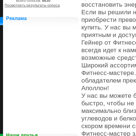
Всего голосов:
9830
восстановить эне
Посмотреть результаты опроса
Если вы решили 
Реклама
приобрести прево
купить. У нас вы
приятным и досту
Гейнер от Фитнес
всегда идет к нам
возможные средс
Широкий ассортим
Фитнесс-мастере.
обладателем прек
Аполлон!
У нас вы можете 
быстро, чтобы не
максимально близ
углеводов и белк
скором времени с
Фитнесс-мастер з
Наши друзья