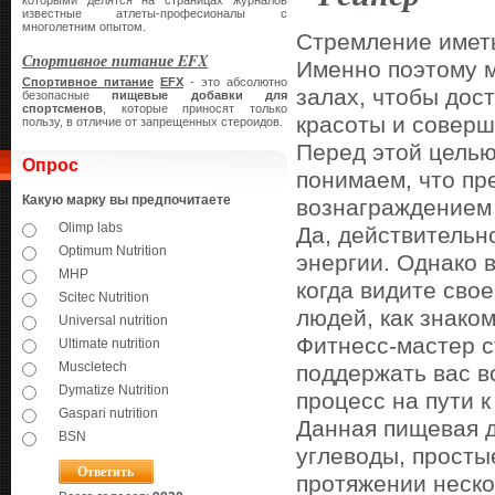
которыми делятся на страницах журналов
известные атлеты-професионалы с
многолетним опытом.
Стремление иметь
Спортивное питание EFX
Именно поэтому м
Спортивное питание
EFX
- это абсолютно
залах, чтобы дос
безопасные
пищевые добавки для
спортсменов
, которые приносят только
красоты и соверш
пользу, в отличие от запрещенных стероидов.
Перед этой целью
Опрос
понимаем, что пр
Какую марку вы предпочитаете
вознаграждением 
Olimp labs
Да, действительн
Optimum Nutrition
энергии. Однако 
MHP
когда видите сво
Scitec Nutrition
людей, как знаком
Universal nutrition
Фитнесс-мастер с
Ultimate nutrition
Muscletech
поддержать вас в
Dymatize Nutrition
процесс на пути 
Gaspari nutrition
Данная пищевая д
BSN
углеводы, просты
протяжении неско