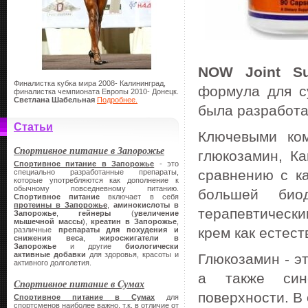
NOW Joint Su
Финалистка кубка мира 2008- Калининград,
формула для с
финалистка чемпионата Европы 2010- Донецк.
Светлана Шабельная
Подробнее.
была разработа
Статьи
Ключевыми ко
Спортивное питание в Запорожье
глюкозамин, К
Спортивное питание в Запорожье
- это
сравнению с к
специально разработанные препараты,
которые употребляются как дополнение к
обычному повседневному питанию.
большей био
Спортивное питание
включает в себя
протеины в Запорожье
,
аминокислоты в
терапевтическ
Запорожье
,
гейнеры
(
увеличение
мышечной массы
),
креатин
в Запорожье
,
крем как естес
различные
препараты для похудения и
снижения веса
,
жиросжигатели в
Запорожье
и другие
биологически
активные добавки
для здоровья, красоты и
Глюкозамин - э
активного долголетия.
а также сино
Спортивное питание в Сумах
поверхности. В
Спортивное питание в Сумах
для
спортсменов наиболее важно, т.к. в отличие от