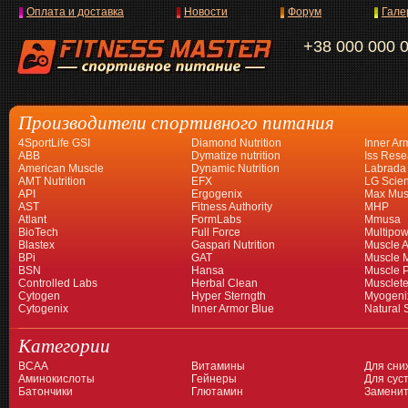
Оплата и доставка
Новости
Форум
Гале
+38 000 000 
Производители спортивного питания
4SportLife GSI
Diamond Nutrition
Inner Ar
ABB
Dymatize nutrition
Iss Rese
American Muscle
Dynamic Nutrition
Labrada
AMT Nutrition
EFX
LG Scien
API
Ergogenix
Max Mus
AST
Fitness Authority
MHP
Atlant
FormLabs
Mmusa
BioTech
Full Force
Multipow
Blastex
Gaspari Nutrition
Muscle A
BPi
GAT
Muscle 
BSN
Hansa
Muscle 
Controlled Labs
Herbal Clean
Musclet
Cytogen
Hyper Sterngth
Myogeni
Cytogenix
Inner Armor Blue
Natural 
Категории
BCAA
Витамины
Для сни
Аминокислоты
Гейнеры
Для суст
Батончики
Глютамин
Заменит