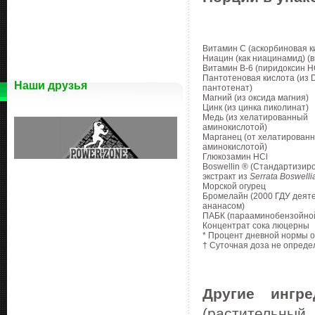
Витамин С (аскорбиновая к
Ниацин (как ниацинамид) (в
Витамин B-6 (пиридоксин H
Пантотеновая кислота (из 
Наши друзья
пантотенат)
Магний (из оксида магния)
Цинк (из цинка пиколинат)
Медь (из хелатированный
аминокислотой)
Марганец (от хелатирован
аминокислотой)
Глюкозамин HCl
Boswellin ® (Стандартизи
экстракт из
Serrata Boswelli
Морской огурец
Бромелайн (2000 ГДУ деяте
ананасом)
ПАБК (парааминобензойной
Концентрат сока люцерны
* Процент дневной нормы о
† Суточная доза не опреде
Другие ингре
(растительный