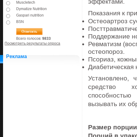
эффектами.
Muscletech
Dymatize Nutrition
Показания к п
Gaspari nutrition
Остеоартроз су
BSN
Посттравматиче
Поддержание н
Всего голосов:
9833
Ревматизм (восп
Посмотреть результаты опроса
остеопороз.
Реклама
Псориаз, кожны
Диабетическая 
Установлено, 
средство хо
способностью
вызывать их об
Размер порции
Порций в упак