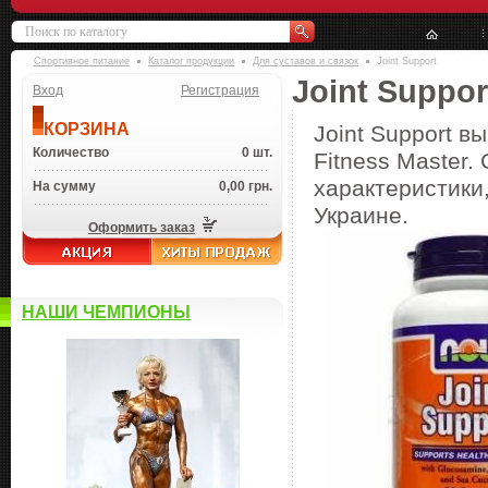
Спортивное питание
Каталог продукции
Для суставов и связок
Joint Support
Joint Suppor
Вход
Регистрация
КОРЗИНА
Joint Support в
Количество
0 шт.
Fitness Master.
характеристики,
На сумму
0,00 грн.
Украине.
Оформить заказ
НАШИ ЧЕМПИОНЫ