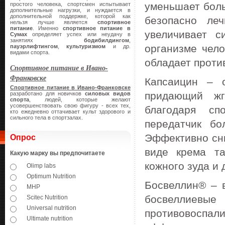
уменьшает боль
простого человека, спортсмен испытывает
дополнительные нагрузки, и нуждается в
дополнительной поддержке, которой как
безопасно ле
нельзя лучше является
спортивное
питание
. Именно
спортивное питание в
увеличивает с
Сумах
определяет успех или неудачу в
занятиях
бодибилдингом
,
организме чело
пауэрлифтингом
,
культуризмом
и др.
видами спорта.
обладает проти
Спортивное питание в Ивано-
Франковске
Капсаицин – о
Спортивное питание в Ивано-Франковске
придающий жг
разработано для новичков
силовых видов
спорта
, людей, которые желают
усовершенствовать свою фигуру - всех тех,
благодаря сп
кто ежедневно оттачивает культ здорового и
сильного тела в спортзалах.
передатчик бо
Эффективно сн
Опрос
виде крема та
Какую марку вы предпочитаете
кожного зуда и
Olimp labs
Optimum Nutrition
Босвеллин® – 
MHP
босвеллиевы
Scitec Nutrition
Universal nutrition
противовоспа
Ultimate nutrition