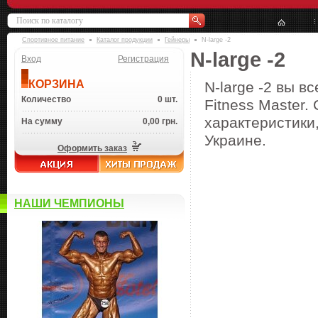
Спортивное питание
Каталог продукции
Гейнеры
N-large -2
N-large -2
Вход
Регистрация
КОРЗИНА
N-large -2 вы в
Количество
0 шт.
Fitness Master.
характеристики,
На сумму
0,00 грн.
Украине.
Оформить заказ
НАШИ ЧЕМПИОНЫ