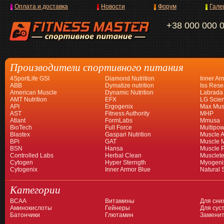
Оплата и доставка
Новости
Форум
Гале
+38 000 000 
Производители спортивного питания
4SportLife GSI
Diamond Nutrition
Inner Ar
ABB
Dymatize nutrition
Iss Rese
American Muscle
Dynamic Nutrition
Labrada
AMT Nutrition
EFX
LG Scien
API
Ergogenix
Max Mus
AST
Fitness Authority
MHP
Atlant
FormLabs
Mmusa
BioTech
Full Force
Multipow
Blastex
Gaspari Nutrition
Muscle A
BPi
GAT
Muscle 
BSN
Hansa
Muscle 
Controlled Labs
Herbal Clean
Musclet
Cytogen
Hyper Sterngth
Myogeni
Cytogenix
Inner Armor Blue
Natural 
Категории
BCAA
Витамины
Для сни
Аминокислоты
Гейнеры
Для суст
Батончики
Глютамин
Заменит