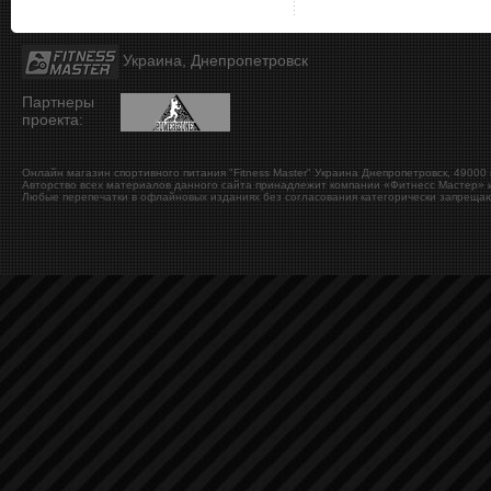
Украина, Днепропетровск
Партнеры
проекта:
Онлайн магазин спортивного питания "Fitness Master"
Украина
Днепропетровск
,
49000
Авторство всех материалов данного сайта принадлежит компании «Фитнесс Мастер» и
Любые перепечатки в офлайновых изданиях без согласования категорически запрещаю