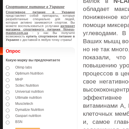
Белок в
N-L
Спортивное питание в Украине
обладает макс
Спортивное питание в Украине
пониженное кол
представляет собой препараты, которые
разработанные специально для людей,
которые активно занимаются спортом. Вы
помощи миксера
можете воспользоваться услугами
интернет
магазина спортивного питания
fitness-
углеводами. В
master.
com.
ua
- у нас Вы получите
возможность
купить спортивное питание в
Ваших мышц во 
Украине
с доставкой в любую точку страны!
но не так много
Опрос
показали, что
Какую марку вы предпочитаете
повышению уро
Olimp labs
процессов в це
Optimum Nutrition
MHP
свое негативн
Scitec Nutrition
высококонцен
Universal nutrition
эффективнее 
Ultimate nutrition
Muscletech
витаминами А, 
Dymatize Nutrition
клеточных мемб
Gaspari nutrition
и, самое глав
BSN