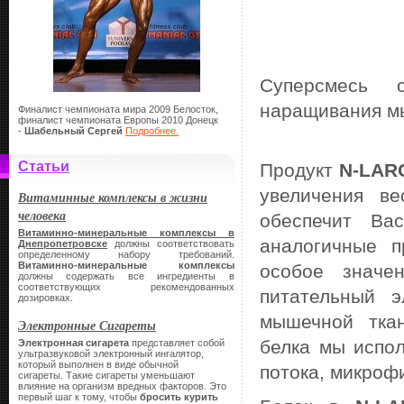
Суперсмесь 
наращивания м
Финалист чемпионата мира 2009 Белосток,
финалист чемпионата Европы 2010 Донецк
-
Шабельный Сергей
Подробнее.
Статьи
Продукт
N-LAR
увеличения ве
Витаминные комплексы в жизни
человека
обеспечит Ва
Витаминно-минеральные комплексы в
аналогичные п
Днепропетровске
должны соответствовать
определенному набору требований.
Витаминно-минеральные комплексы
особое значе
должны содержать все ингредиенты в
соответствующих рекомендованных
питательный 
дозировках.
мышечной ткан
Электронные Сигареты
белка мы испол
Электронная сигарета
представляет собой
ультразвуковой электронный ингалятор,
который выполнен в виде обычной
потока, микроф
сигареты.
Такие сигареты уменьшают
влияние на организм вредных факторов. Это
первый шаг к тому, чтобы
бросить курить