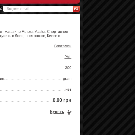
а:
ет магазине Fitness Master. Спортивное
 купить в Днепропетровске, Киеве с
Глютамин
PVL
300
ия:
gram
нет
0,00 грн
Купить