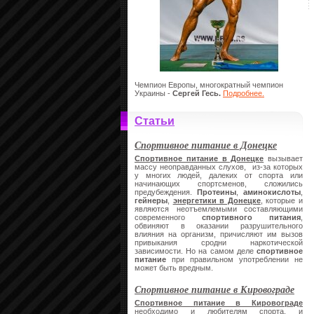
Чемпион Европы, многократный чемпион
Украины -
Сергей Гесь.
Подробнее.
Статьи
Спортивное питание в Донецке
Спортивное питание в Донецке
вызывает
массу неоправданных слухов, из-за которых
у многих людей, далеких от спорта или
начинающих спортсменов, сложились
предубеждения.
Протеины
,
аминокислоты
,
гейнеры
,
энергетики в Донецке
, которые и
являются неотъемлемыми составляющими
современного
спортивного питания
,
обвиняют в оказании разрушительного
влияния на организм, причисляют им вызов
привыкания сродни наркотической
зависимости. Но на самом деле
спортивное
питание
при правильном употреблении не
может быть вредным.
Спортивное питание в Кировограде
Спортивное питание в Кировограде
необходимо и любителям спорта, и