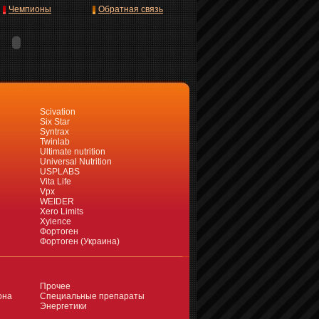
Чемпионы
Обратная связь
Scivation
Six Star
Syntrax
Twinlab
Ultimate nutrition
Universal Nutrition
USPLABS
Vita Life
Vpx
WEIDER
Xero Limits
Xyience
Фортоген
Фортоген (Украина)
Прочее
она
Специальные препараты
Энергетики