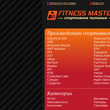
Оплата и доставка
Новости
Производители спортивног
4SportLife GSI
Diamond Nut
ABB
Dymatize nut
American Muscle
Dynamic Nut
AMT Nutrition
EFX
API
Ergogenix
AST
Fitness Auth
Atlant
FormLabs
BioTech
Full Force
Blastex
Gaspari Nutr
BPi
GAT
BSN
Hansa
Controlled Labs
Herbal Cle
Cytogen
Hyper Stern
Cytogenix
Inner Armor
Категории
BCAA
Витамины
Аминокислоты
Гейнеры
Батончики
Глютамин