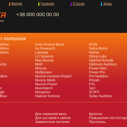
Форум
Галерея
Статьи
Залы
+38 000 000 00 00
о питания
rition
Inner Armour Black
NOW
rition
Iss Research
Nutra Bolics
rition
Labrada
Nutrex
LG Sciencis
Olimp Labs
Max Muscle
Optimal Results
ority
MHP
Optimum Nutrition
Mmusa
Power Man
Multipower
Power Pro
ition
Muscle Assylum Project
Pro Nutrition
Muscle Meds
Prolab
Muscle Pharm
PVL
an
Muscletech
San
gth
Myogenix
SCIFIT
 Blue
Natural Science
Scitec Nutrition
Для снижения веса
Креатин
Для суставов и связок
Повышение тестостер
Заменители питания
Протеины