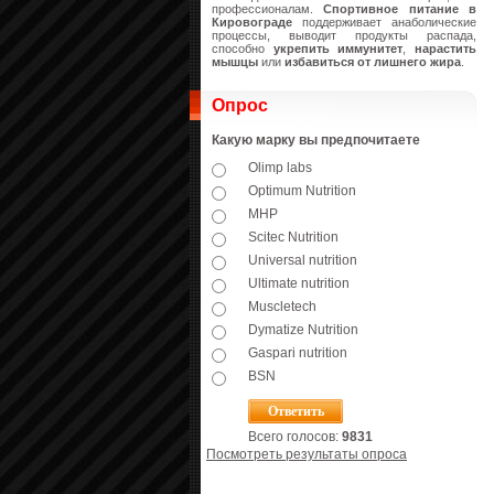
профессионалам.
Спортивное питание в
Кировограде
поддерживает анаболические
процессы, выводит продукты распада,
способно
укрепить иммунитет
,
нарастить
мышцы
или
избавиться от лишнего жира
.
Опрос
Какую марку вы предпочитаете
Olimp labs
Optimum Nutrition
MHP
Scitec Nutrition
Universal nutrition
Ultimate nutrition
Muscletech
Dymatize Nutrition
Gaspari nutrition
BSN
Всего голосов:
9831
Посмотреть результаты опроса