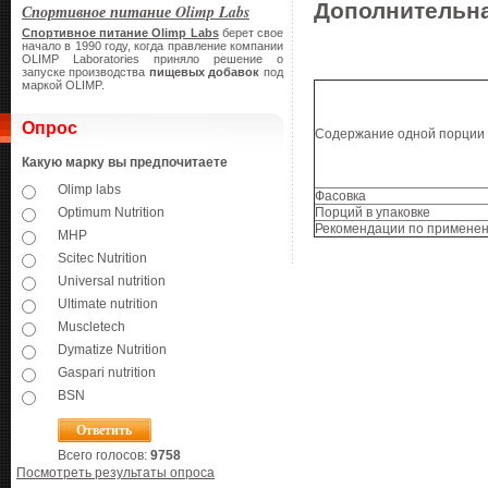
Дополнительн
Спортивное питание Olimp Labs
Спортивное питание Olimp Labs
берет свое
начало в 1990 году, когда правление компании
OLIMP Laboratories приняло решение о
запуске производства
пищевых добавок
под
маркой OLIMP.
Опрос
Содержание одной порции
Какую марку вы предпочитаете
Olimp labs
Фасовка
Optimum Nutrition
Порций в упаковке
Рекомендации по примене
MHP
Scitec Nutrition
Universal nutrition
Ultimate nutrition
Muscletech
Dymatize Nutrition
Gaspari nutrition
BSN
Всего голосов:
9758
Посмотреть результаты опроса