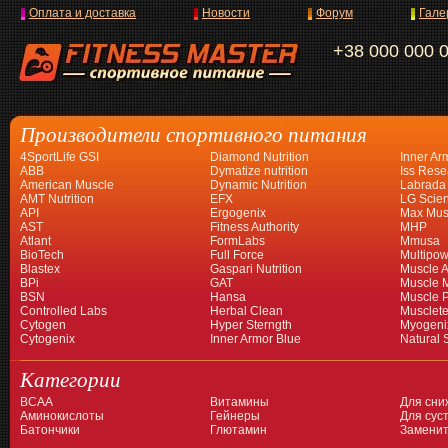
Оплата и доставка
Новости
Форум
Гале
+38 000 000 
Производители спортивного питания
4SportLife GSI
Diamond Nutrition
Inner Ar
ABB
Dymatize nutrition
Iss Rese
American Muscle
Dynamic Nutrition
Labrada
AMT Nutrition
EFX
LG Scien
API
Ergogenix
Max Mus
AST
Fitness Authority
MHP
Atlant
FormLabs
Mmusa
BioTech
Full Force
Multipow
Blastex
Gaspari Nutrition
Muscle A
BPi
GAT
Muscle 
BSN
Hansa
Muscle 
Controlled Labs
Herbal Clean
Musclet
Cytogen
Hyper Sterngth
Myogeni
Cytogenix
Inner Armor Blue
Natural 
Категории
BCAA
Витамины
Для сни
Аминокислоты
Гейнеры
Для суст
Батончики
Глютамин
Заменит