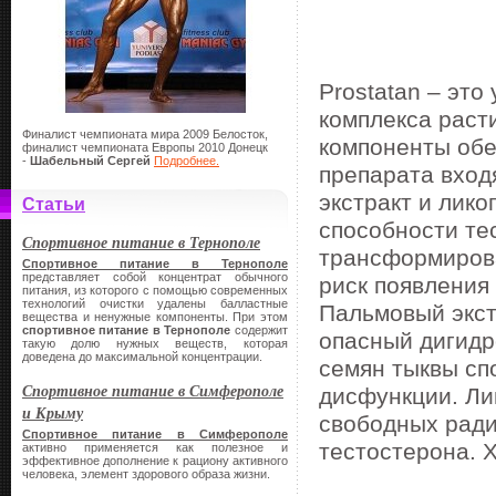
Prostatan – это
комплекса раст
Финалист чемпионата мира 2009 Белосток,
компоненты обе
финалист чемпионата Европы 2010 Донецк
-
Шабельный Сергей
Подробнее.
препарата вход
экстракт и лико
Статьи
способности те
Спортивное питание в Тернополе
трансформирова
Спортивное питание в Тернополе
представляет собой концентрат обычного
риск появления
питания, из которого с помощью современных
технологий очистки удалены балластные
Пальмовый экст
вещества и ненужные компоненты. При этом
спортивное питание в Тернополе
содержит
опасный дигидр
такую долю нужных веществ, которая
доведена до максимальной концентрации.
семян тыквы сп
Спортивное питание в Симферополе
дисфункции. Ли
и Крыму
свободных ради
Спортивное питание в Симферополе
тестостерона. 
активно применяется как полезное и
эффективное дополнение к рациону активного
человека, элемент здорового образа жизни.