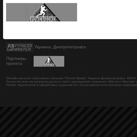
Украина, Днепропетровск
Партнеры
проекта:
Онлайн магазин спортивного питания "Fitness Master"
Украина
Днепропетровск
,
49000
Авторство всех материалов данного сайта принадлежит компании «Фитнесс Мастер» и
Любые перепечатки в офлайновых изданиях без согласования категорически запрещаю