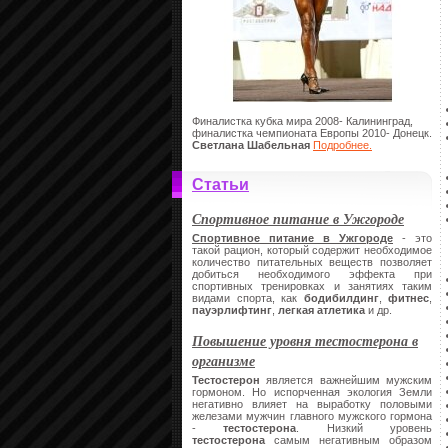
Финалистка кубка мира 2008- Калининград,
финалистка чемпионата Европы 2010- Донецк.
Светлана Шабельная
Подробнее.
Статьи
Спортивное питание в Ужгороде
Спортивное питание в Ужгороде
- это
такой рацион, который содержит необходимое
количество питательных веществ позволяет
добиться необходимого эффекта при
спортивных тренировках и занятиях таким
видами спорта, как
бодибилдинг
,
фитнес
,
пауэрлифтинг
,
легкая атлетика
и др.
Повышение уровня тестостерона в
организме
Тестостерон
является важнейшим мужским
гормоном. Но испорченная экология Земли
негативно влияет на выработку половыми
железами мужчин главного мужского гормона
-
тестостерона
. Низкий уровень
тестостерона
самым негативным образом