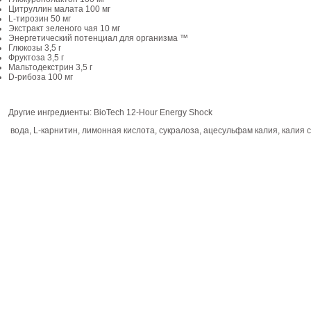
Цитруллин малата 100 мг
L-тирозин 50 мг
Экстракт зеленого чая 10 мг
Энергетический потенциал для организма ™
Глюкозы 3,5 г
Фруктоза 3,5 г
Мальтодекстрин 3,5 г
D-рибоза 100 мг
Другие ингредиенты: BioTech 12-Hour Energy Shock
вода, L-карнитин, лимонная кислота, сукралоза, ацесульфам калия, калия 