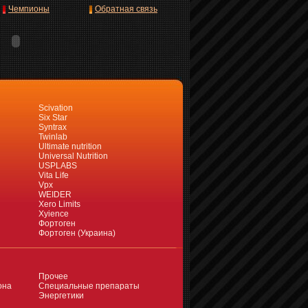
Чемпионы
Обратная связь
Scivation
Six Star
Syntrax
Twinlab
Ultimate nutrition
Universal Nutrition
USPLABS
Vita Life
Vpx
WEIDER
Xero Limits
Xyience
Фортоген
Фортоген (Украина)
Прочее
она
Специальные препараты
Энергетики