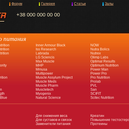
Форум
Галерея
Статьи
Залы
+38 000 000 00 00
о питания
rition
Inner Armour Black
NOW
rition
Iss Research
Nutra Bolics
rition
Labrada
Nutrex
LG Sciencis
Olimp Labs
Max Muscle
Optimal Results
ority
MHP
Optimum Nutrition
Mmusa
Power Man
Multipower
Power Pro
ition
Muscle Assylum Project
Pro Nutrition
Muscle Meds
Prolab
Muscle Pharm
PVL
an
Muscletech
San
gth
Myogenix
SCIFIT
 Blue
Natural Science
Scitec Nutrition
Для снижения веса
Креатин
Для суставов и связок
Повышение тестостер
Заменители питания
Протеины