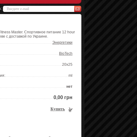
а:
itness Master. Спортивное питание 12 hour
еве с доставкой по Украине.
Энергетики
BioTech
20x25
ия:
ml
нет
0,00 грн
Купить