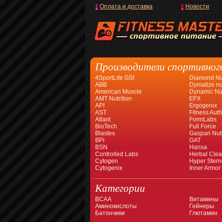
Оплата и доставка
Новости
Производители спортивног
4SportLife GSI
Diamond Nut
ABB
Dymatize nut
American Muscle
Dynamic Nut
AMT Nutrition
EFX
API
Ergogenix
AST
Fitness Auth
Atlant
FormLabs
BioTech
Full Force
Blastex
Gaspari Nutr
BPi
GAT
BSN
Hansa
Controlled Labs
Herbal Cle
Cytogen
Hyper Stern
Cytogenix
Inner Armor
Категории
BCAA
Витамины
Аминокислоты
Гейнеры
Батончики
Глютамин