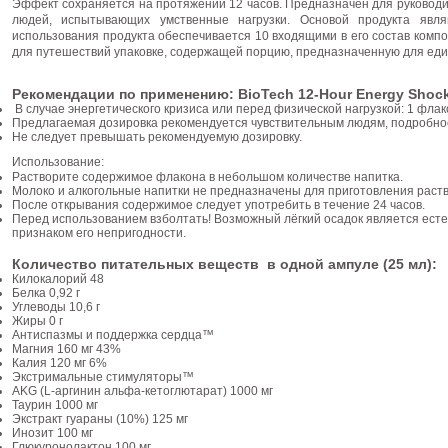
Эффект сохраняется на протяжении 12 часов. Предназначен для руководит
людей, испытывающих умственные нагрузки. Основой продукта явл
использования продукта обеспечивается 10 входящими в его состав компо
для путешествий упаковке, содержащей порцию, предназначенную для еди
Рекомендации по применению: BioTech 12-Hour Energy Sho
В случае энергетического кризиса или перед физической нагрузкой: 1 флак
Предлагаемая дозировка рекомендуется чувствительным людям, подробнос
Не следует превышать рекомендуемую дозировку.
Использование:
Растворите содержимое флакона в небольшом количестве напитка.
Молоко и алкогольные напитки не предназначены для приготовления раств
После открывания содержимое следует употребить в течение 24 часов.
Перед использованием взболтать! Возможный лёгкий осадок является есте
признаком его непригодности.
Количество питательных веществ в одной ампуле (25 мл):
Килокалорий 48
Белка 0,92 г
Углеводы 10,6 г
Жиры 0 г
Антиспазмы и поддержка сердца™
Магния 160 мг 43%
Калия 120 мг 6%
Экстримальные стимуляторы™
AKG (L-аргинин альфа-кетоглютарат) 1000 мг
Таурин 1000 мг
Экстракт гуараны (10%) 125 мг
Инозит 100 мг
Глюкуронолактон 100 мг