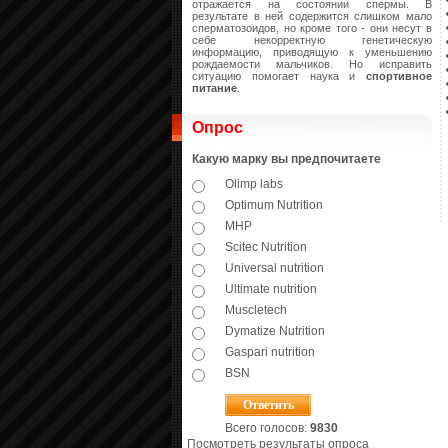
отражается на состоянии спермы. В
результате в ней содержится слишком мало
сперматозоидов, но кроме того - они несут в
себе некорректную генетическую
информацию, приводящую к уменьшению
рождаемости мальчиков. Но исправить
ситуацию помогает наука и
спортивное
питание
.
Опрос
Какую марку вы предпочитаете
Olimp labs
Optimum Nutrition
MHP
Scitec Nutrition
Universal nutrition
Ultimate nutrition
Muscletech
Dymatize Nutrition
Gaspari nutrition
BSN
Всего голосов:
9830
Посмотреть результаты опроса