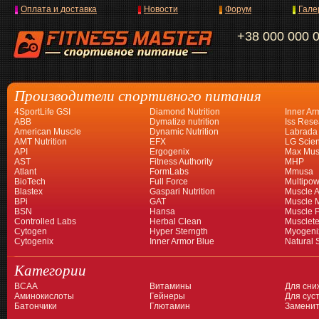
Оплата и доставка
Новости
Форум
Гале
+38 000 000 
Производители спортивного питания
4SportLife GSI
Diamond Nutrition
Inner Ar
ABB
Dymatize nutrition
Iss Rese
American Muscle
Dynamic Nutrition
Labrada
AMT Nutrition
EFX
LG Scien
API
Ergogenix
Max Mus
AST
Fitness Authority
MHP
Atlant
FormLabs
Mmusa
BioTech
Full Force
Multipow
Blastex
Gaspari Nutrition
Muscle A
BPi
GAT
Muscle 
BSN
Hansa
Muscle 
Controlled Labs
Herbal Clean
Musclet
Cytogen
Hyper Sterngth
Myogeni
Cytogenix
Inner Armor Blue
Natural 
Категории
BCAA
Витамины
Для сни
Аминокислоты
Гейнеры
Для суст
Батончики
Глютамин
Заменит