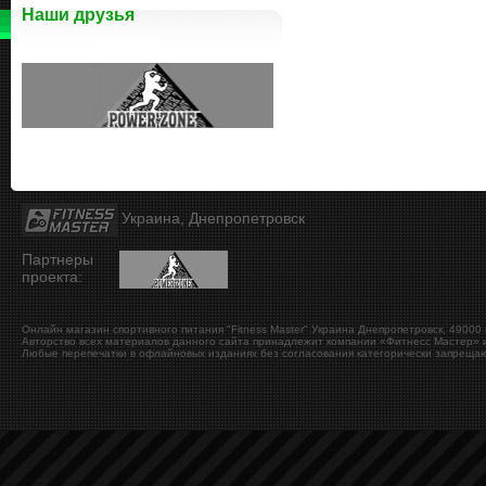
Наши друзья
Украина, Днепропетровск
Партнеры
проекта:
Онлайн магазин спортивного питания "Fitness Master"
Украина
Днепропетровск
,
49000
Авторство всех материалов данного сайта принадлежит компании «Фитнесс Мастер» и
Любые перепечатки в офлайновых изданиях без согласования категорически запрещаю