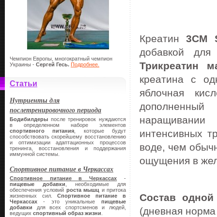
Креатин
3CM S
добавкой для
Чемпион Европы, многократный чемпион
Трикреатин м
Украины -
Сергей Гесь.
Подробнее.
креатина с од
Статьи
яблочная кисл
Нутриенты для
дополненный
послетренировочного периода
наращивании
Бодибилдеры
после тренировок нуждаются
в определенном наборе элементов
спортивного питания
, которые будут
интенсивных тр
способствовать скорейшему восстановлению
и оптимизации адаптационных процессов
воде, чем обыч
тренинга, восстановления и поддержания
иммунной системы.
ощущения в жел
Спортивное питание в Черкассах
Спортивное питание в Черкассах
-
пищевые добавки
, необходимые для
обеспечения условий
роста мышц
и притока
Состав одной
жизненных сил.
Спортивное питание в
Черкассах
- это уникальные
пищевые
добавки
для всех спортсменов и людей,
(дневная норма
ведущих
спортивный образ жизни
.