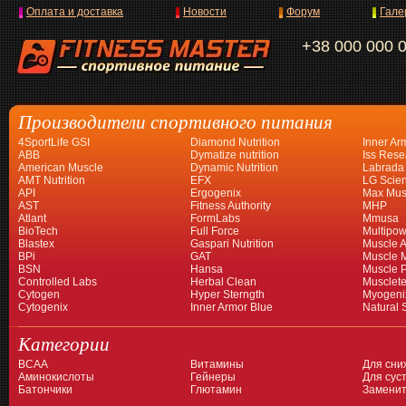
Оплата и доставка
Новости
Форум
Гале
+38 000 000 
Производители спортивного питания
4SportLife GSI
Diamond Nutrition
Inner Ar
ABB
Dymatize nutrition
Iss Rese
American Muscle
Dynamic Nutrition
Labrada
AMT Nutrition
EFX
LG Scien
API
Ergogenix
Max Mus
AST
Fitness Authority
MHP
Atlant
FormLabs
Mmusa
BioTech
Full Force
Multipow
Blastex
Gaspari Nutrition
Muscle A
BPi
GAT
Muscle 
BSN
Hansa
Muscle 
Controlled Labs
Herbal Clean
Musclet
Cytogen
Hyper Sterngth
Myogeni
Cytogenix
Inner Armor Blue
Natural 
Категории
BCAA
Витамины
Для сни
Аминокислоты
Гейнеры
Для суст
Батончики
Глютамин
Заменит