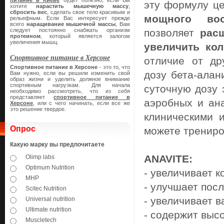
питание в Киеве
будет полезно, если Вы
эту формулу ц
хотите
нарастить мышечную массу
,
сбросить вес
, сделать свое тело красивым и
мощного вос
рельефным. Если Вас интересует прежде
всего
наращивание мышечной массы
, Вам
следует постоянно снабжать организм
позволяет
рас
протеином
, который является залогом
увеличения мышц.
увеличить ко
Спортивное питание в Херсоне
отличие от др
Спортивное питание в Херсоне
- это то, что
дозу бета-алан
Вам нужно, если вы решили изменить свой
образ жизни и уделить должное внимание
спортивным нагрузкам. Для начала
суточную дозу 
необходимо рассмотреть, что из себя
представляет
спортивное питание в
аэробных и ан
Херсоне
, или с чего начинать, если все же
это решение твердое.
клиническими 
Опрос
можете трениро
Какую марку вы предпочитаете
ANAVITE:
Olimp labs
Optimum Nutrition
- увеличивает 
MHP
- улучшает пос
Scitec Nutrition
- увеличивает в
Universal nutrition
Ultimate nutrition
- содержит вы
Muscletech