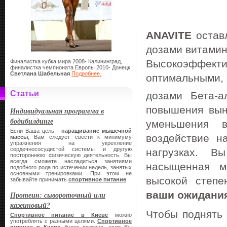
ANAVITE
оставл
дозами витамино
Высокоэффекти
Финалистка кубка мира 2008- Калининград,
финалистка чемпионата Европы 2010- Донецк.
Светлана Шабельная
Подробнее.
оптимальными,
Статьи
дозами Бета-а
повышения выно
Индивидуальная программа в
бодибилдинге
уменьшения в
Если Ваша цель -
наращивание мышечной
воздействие н
массы
, Вам следует свести к минимуму
упражнения на укрепление
сердечнососудистой системы и другую
нагрузках. 
постороннюю физическую деятельность. Вы
всегда сможете насладиться занятиями
насыщенная м
подобного рода по истечении недель, занятых
основными тренировками. При этом не
высокой степе
забывайте принимать
спортивное питание
.
ваши ожидани
Протеин: сывороточный или
казеиновый?
Чтобы поднять
Спортивное питание в Киеве
можно
употреблять с разными целями.
Спортивное