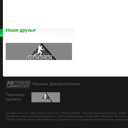
Наши друзья
Украина, Днепропетровск
Партнеры
проекта:
Онлайн магазин спортивного питания "Fitness Master"
Украина
Днепропетровск
,
49000
Авторство всех материалов данного сайта принадлежит компании «Фитнесс Мастер» и
Любые перепечатки в офлайновых изданиях без согласования категорически запрещаю