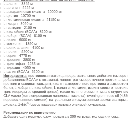
L-аланин - 3845 мг
L-аргинин - 5225 мг
L-аспарагиновая кислота - 10000 мг
L-цистин - 10700 мг
L-глютаминовая кислота - 21150 мг
L-глицин - 3050 мг
L-гистидин - 2100 мг
L-изолейцин (BCAA) - 8100 мг
L-лейцин (BCAA) - 8100 мг
L-лизин - 6000 мг
L-метионин - 1350 мг
L-фенилаланин - 4100 мг
L-пролин - 5200 мг
L-серин - 4775 мг
L-треонин - 3800 мг
L-триптофан - 1233 мг
L-тирозин - 4050 мг
L-валин (BCAA) - 6100 мг
Ингредиенты:
протеиновая матрица продолжительного действия (сыворот
добавлением BCAA и глютамина): концентрат сывороточного протеина, ма
протеин и казеинат кальция), изолят сывороточного протеина и сыворото
белок, L-лейцин, L-изолейцин, L-валин и глютамин, изолят соевого протеин
триглицериды со средней цепью), масло льняного семени, масло огуречник
CLA масло (конъюгированная линолевая кислота), evening primrose oil (4,8% 
порошок льняного семени), натуральные и искусственные ароматизаторы, 
®
диоксид, Zytrix
(смесь пищеварительных энзимов), сукралоза.
Рекомендации по применению:
Добавьте одну мерную ложку продукта в 300 мл воды, молока или сока.