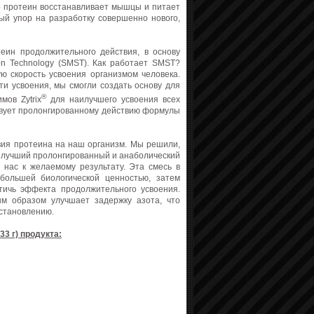
то протеин восстанавливает мышцы и питает
ый упор на разработку совершенно нового,
еин продолжительного действия, в основу
ion Technology (SMST). Как работает SMST?
 скорость усвоения организмом человека.
ти усвоения, мы смогли создать основу для
®
мов Zytrix
для наилучшего усвоения всех
ствует пролонгированному действию формулы
твия протеина на наш организм. Мы решили,
наилучший пролонгированный и анаболический
 нас к желаемому результату. Эта смесь в
большей биологической ценностью, затем
тичь эффекта продолжительного усвоения.
ым образом улучшает задержку азота, что
сстановлению.
3 г) продукта: