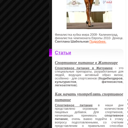
Финалистка кубка мира 2008- Калининград,
финалистка чемпионата Европы 2010- Донецк.
Светлана Шабельная
Подробнее.
Статьи
Спортивное питание в Житомире
Спортивное питание в Житомире
- это
специальные препараты, разработанные для
людей, ведущих активный образ жизни,
особенно - для спортсменов (
бодибилдеров
,
культуристов
,
фитнесистов
,
легкоатлетов
).
Как начать употреблять спортивное
питание
Спортивное питание
в наши дни
представлено огромным количеством
пищевых добавок. Для спортменов,
начинающих принимать
спортивное
питание
, очень важно подойти к этому
вопросу подготовленными, со счетким
представленим о правильних способах