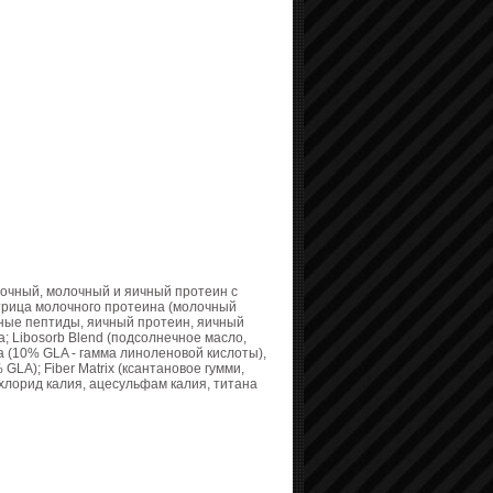
очный, молочный и яичный протеин с
трица молочного протеина (молочный
чные пептиды, яичный протеин, яичный
а; Libosorb Blend (подсолнечное масло,
а (10% GLA - гамма линоленовой кислоты),
GLA); Fiber Matrix (ксантановое гумми,
хлорид калия, ацесульфам калия, титана