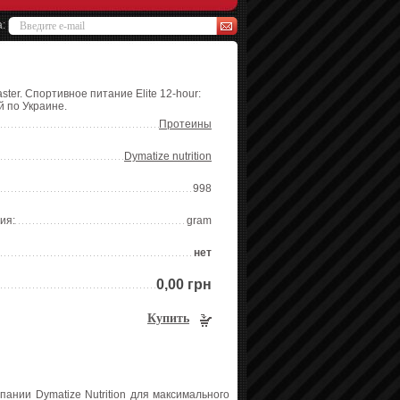
а:
ster. Спортивное питание Elite 12-hour:
й по Украине.
Протеины
Dymatize nutrition
998
ия:
gram
нет
0,00 грн
Купить
ании Dymatize Nutrition для максимального