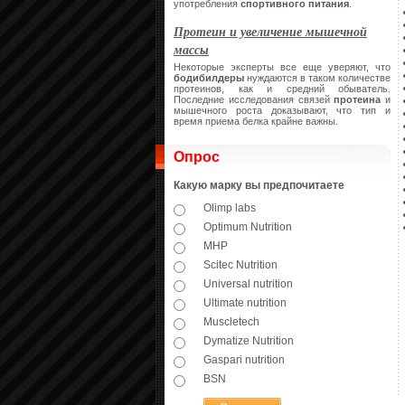
употребления
спортивного питания
.
Протеин и увеличение мышечной
массы
Некоторые эксперты все еще уверяют, что
бодибилдеры
нуждаются в таком количестве
протеинов, как и средний обыватель.
Последние исследования связей
протеина
и
мышечного роста доказывают, что тип и
время приема белка крайне важны.
Опрос
Какую марку вы предпочитаете
Olimp labs
Optimum Nutrition
MHP
Scitec Nutrition
Universal nutrition
Ultimate nutrition
Muscletech
Dymatize Nutrition
Gaspari nutrition
BSN