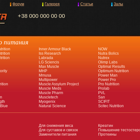
Форум
Галерея
Статьи
Залы
+38 000 000 00 00
о питания
rition
Inner Armour Black
NOW
rition
Iss Research
Nutra Bolics
rition
Labrada
Nutrex
LG Sciencis
Olimp Labs
Max Muscle
Optimal Results
ority
MHP
Optimum Nutrition
Mmusa
Power Man
Multipower
Power Pro
ition
Muscle Assylum Project
Pro Nutrition
Muscle Meds
Prolab
Muscle Pharm
PVL
an
Muscletech
San
gth
Myogenix
SCIFIT
 Blue
Natural Science
Scitec Nutrition
Для снижения веса
Креатин
Для суставов и связок
Повышение тестостер
Заменители питания
Протеины