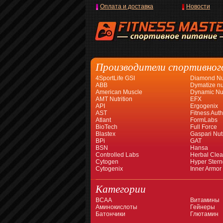
Оплата и доставка
Новости
Производители спортивног
4SportLife GSI
Diamond Nut
ABB
Dymatize nut
American Muscle
Dynamic Nut
AMT Nutrition
EFX
API
Ergogenix
AST
Fitness Auth
Atlant
FormLabs
BioTech
Full Force
Blastex
Gaspari Nutr
BPi
GAT
BSN
Hansa
Controlled Labs
Herbal Cle
Cytogen
Hyper Stern
Cytogenix
Inner Armor
Категории
BCAA
Витамины
Аминокислоты
Гейнеры
Батончики
Глютамин