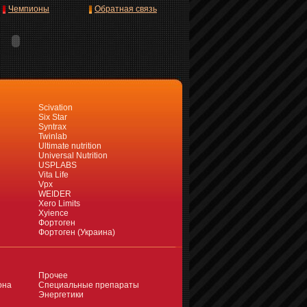
Чемпионы
Обратная связь
Scivation
Six Star
Syntrax
Twinlab
Ultimate nutrition
Universal Nutrition
USPLABS
Vita Life
Vpx
WEIDER
Xero Limits
Xyience
Фортоген
Фортоген (Украина)
Прочее
она
Специальные препараты
Энергетики