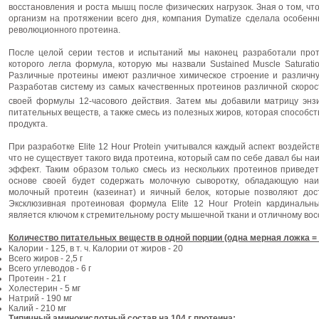
восстановления и роста мышц после физических нагрузок. Зная о том, ч
организм на протяжении всего дня, компания Dymatize сделала особенн
революционного протеина.
После целой серии тестов и испытаний мы наконец разработали прот
которого легла формула, которую мы назвали Sustained Muscle Saturat
Различные протеины имеют различное химическое строение и различную
Разработав систему из самых качественных протеинов различной скорос
своей формулы 12-часового действия. Затем мы добавили матрицу энзи
питательных веществ, а также смесь из полезных жиров, которая способ
продукта.
При разработке Elite 12 Hour Protein учитывался каждый аспект воздейс
что не существует такого вида протеина, который сам по себе давал бы 
эффект. Таким образом только смесь из нескольких протеинов приведет
основе своей будет содержать молочную сыворотку, обладающую наи
молочный протеин (казеинат) и яичный белок, которые позволяют дос
Эксклюзивная протеиновая формула Elite 12 Hour Protein кардинальн
является ключом к стремительному росту мышечной ткани и отличному во
Количество питательных веществ в одной порции (одна мерная ложка = 3
Калории - 125, в т. ч. Калории от жиров - 20
Всего жиров - 2,5 г
Всего углеводов - 6 г
Протеин - 21 г
Холестерин - 5 мг
Натрий - 190 мг
Калий - 210 мг
Типичный аминокислотный состав на 104 г протеина: