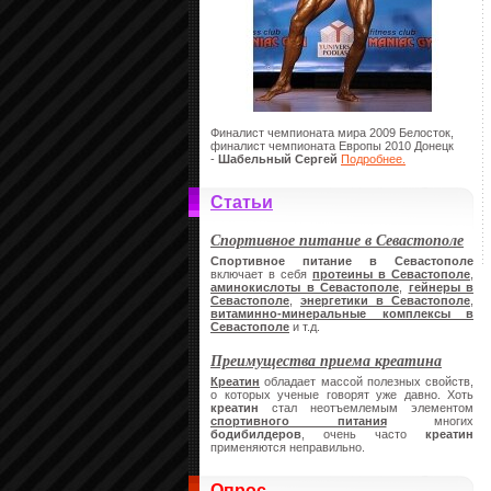
Финалист чемпионата мира 2009 Белосток,
финалист чемпионата Европы 2010 Донецк
-
Шабельный Сергей
Подробнее.
Статьи
Спортивное питание в Севастополе
Спортивное питание в Севастополе
включает в себя
протеины в Севастополе
,
аминокислоты в Севастополе
,
гейнеры в
Севастополе
,
энергетики в Севастополе
,
витаминно-минеральные комплексы в
Севастополе
и т.д.
Преимущества приема креатина
Креатин
обладает массой полезных свойств,
о которых ученые говорят уже давно. Хоть
креатин
стал неотъемлемым элементом
спортивного питания
многих
бодибилдеров
, очень часто
креатин
применяются неправильно.
Опрос