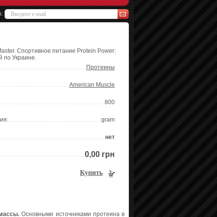
а:
Master. Спортивное питание Protein Power:
й по Украине.
Протеины
American Muscle
800
ия:
gram
нет
0,00 грн
Купить
массы.
Основными источниками протеина в