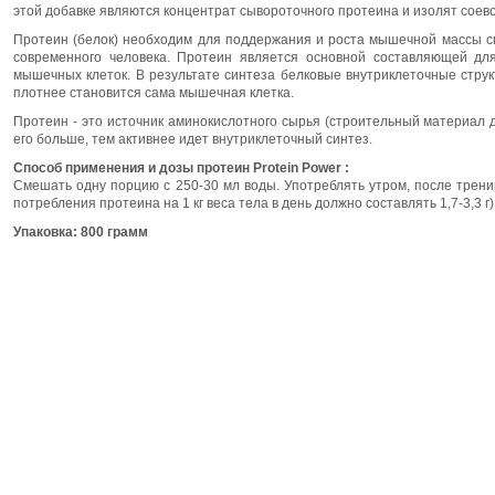
этой добавке являются концентрат сывороточного протеина и изолят соево
Протеин (белок) необходим для поддержания и роста мышечной массы сп
современного человека. Протеин является основной составляющей дл
мышечных клеток. В результате синтеза белковые внутриклеточные стру
плотнее становится сама мышечная клетка.
Протеин - это источник аминокислотного сырья (строительный материал 
его больше, тем активнее идет внутриклеточный синтез.
Способ применения и дозы
протеин Protein Power
:
Смешать одну порцию с 250-30 мл воды. Употреблять утром, после трен
потребления протеина на 1 кг веса тела в день должно составлять 1,7-3,3 г)
Упаковка: 800 грамм