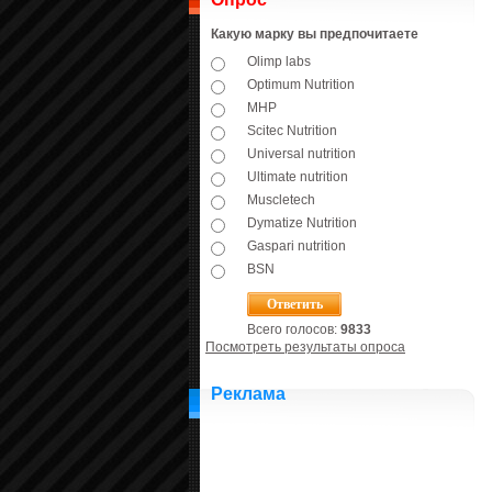
Какую марку вы предпочитаете
Olimp labs
Optimum Nutrition
MHP
Scitec Nutrition
Universal nutrition
Ultimate nutrition
Muscletech
Dymatize Nutrition
Gaspari nutrition
BSN
Всего голосов:
9833
Посмотреть результаты опроса
Реклама