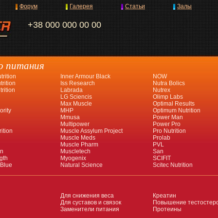
Форум
Галерея
Статьи
Залы
+38 000 000 00 00
о питания
rition
Inner Armour Black
NOW
rition
Iss Research
Nutra Bolics
rition
Labrada
Nutrex
LG Sciencis
Olimp Labs
Max Muscle
Optimal Results
ority
MHP
Optimum Nutrition
Mmusa
Power Man
Multipower
Power Pro
ition
Muscle Assylum Project
Pro Nutrition
Muscle Meds
Prolab
Muscle Pharm
PVL
an
Muscletech
San
gth
Myogenix
SCIFIT
 Blue
Natural Science
Scitec Nutrition
Для снижения веса
Креатин
Для суставов и связок
Повышение тестостер
Заменители питания
Протеины