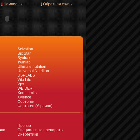
Чемпионы
Обратная связь
Scivation
Six Star
Syntrax
Twinlab
Ultimate nutrition
Universal Nutrition
USPLABS
Vita Life
Vpx
WEIDER
Xero Limits
Xyience
Фортоген
Фортоген (Украина)
Прочее
она
Специальные препараты
Энергетики