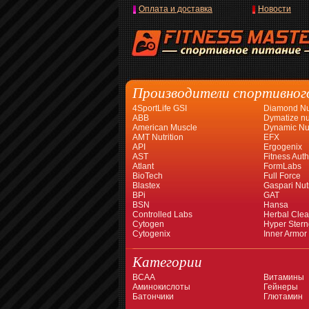
Оплата и доставка
Новости
Производители спортивног
4SportLife GSI
Diamond Nut
ABB
Dymatize nut
American Muscle
Dynamic Nut
AMT Nutrition
EFX
API
Ergogenix
AST
Fitness Auth
Atlant
FormLabs
BioTech
Full Force
Blastex
Gaspari Nutr
BPi
GAT
BSN
Hansa
Controlled Labs
Herbal Cle
Cytogen
Hyper Stern
Cytogenix
Inner Armor
Категории
BCAA
Витамины
Аминокислоты
Гейнеры
Батончики
Глютамин