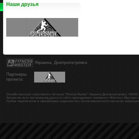
Наши друзья
Украина, Днепропетровск
Партнеры
проекта:
Онлайн магазин спортивного питания "Fitness Master"
Украина
Днепропетровск
,
49000
Авторство всех материалов данного сайта принадлежит компании «Фитнесс Мастер» и
Любые перепечатки в офлайновых изданиях без согласования категорически запрещаю