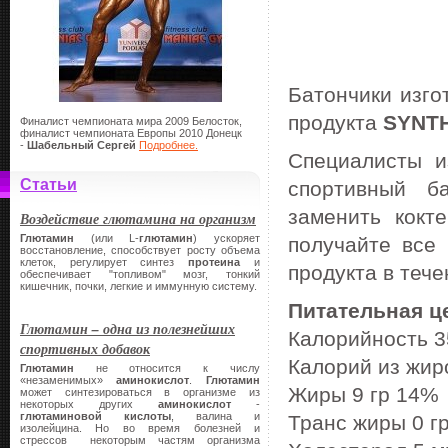
Батончики изго
продукта
SYNT
Финалист чемпионата мира 2009 Белосток,
финалист чемпионата Европы 2010 Донецк
-
Шабельный Сергей
Подробнее.
Специалисты 
Статьи
спортивный б
заменить кокт
Воздействие глютамина на организм
Глютамин
(или L-
глютамин
) ускоряет
получайте все
восстановление, способствует росту объема
клеток, регулирует синтез
протеина
и
продукта в тече
обеспечивает "топливом" мозг, тонкий
кишечник, почки, легкие и иммунную систему.
Питательная ц
Глютамин – одна из полезнейших
Калорийность 3
спортивных добавок
Калорий из жир
Глютамин
не относится к числу
«незаменимых»
аминокислот
.
Глютамин
Жиры 9 гр 14%
может синтезироваться в организме из
некоторых других
аминокислот
-
глютаминовой кислоты
, валина и
Транс жиры 0 г
изолейцина. Но во время болезней и
стрессов некоторым частям организма