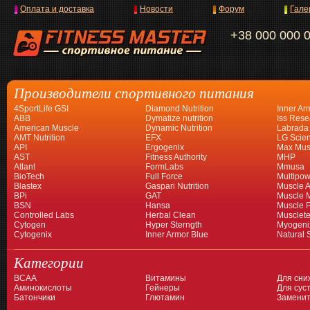
Оплата и доставка
Новости
Форум
Гале
+38 000 000 
Производители спортивного питания
4SportLife GSI
Diamond Nutrition
Inner Ar
ABB
Dymatize nutrition
Iss Rese
American Muscle
Dynamic Nutrition
Labrada
AMT Nutrition
EFX
LG Scien
API
Ergogenix
Max Mus
AST
Fitness Authority
MHP
Atlant
FormLabs
Mmusa
BioTech
Full Force
Multipow
Blastex
Gaspari Nutrition
Muscle A
BPi
GAT
Muscle 
BSN
Hansa
Muscle 
Controlled Labs
Herbal Clean
Musclet
Cytogen
Hyper Sterngth
Myogeni
Cytogenix
Inner Armor Blue
Natural 
Категории
BCAA
Витамины
Для сни
Аминокислоты
Гейнеры
Для суст
Батончики
Глютамин
Заменит