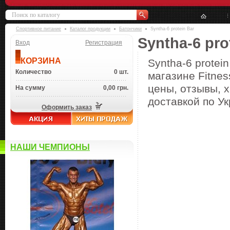
Спортивное питание
Каталог продукции
Батончики
Syntha-6 protein Bar
Syntha-6 pro
Вход
Регистрация
КОРЗИНА
Syntha-6 protei
Количество
0 шт.
магазине Fitnes
цены, отзывы, х
На сумму
0,00 грн.
доставкой по Ук
Оформить заказ
НАШИ ЧЕМПИОНЫ