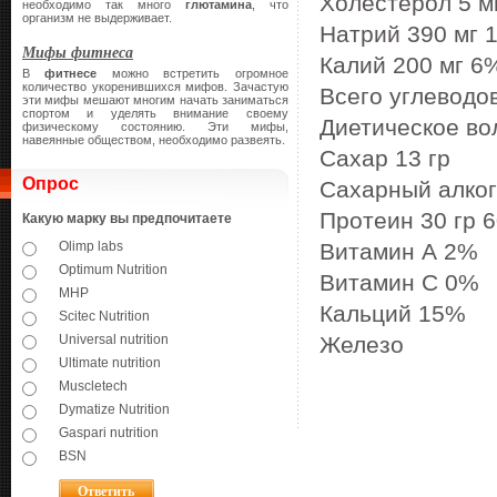
Холестерол 5 м
необходимо так много
глютамина
, что
организм не выдерживает.
Натрий 390 мг 
Мифы фитнеса
Калий 200 мг 6
В
фитнесе
можно встретить огромное
количество укоренившихся мифов. Зачастую
Всего углеводо
эти мифы мешают многим начать заниматься
спортом и уделять внимание своему
Диетическое во
физическому состоянию. Эти мифы,
навеянные обществом, необходимо развеять.
Сахар 13 гр
Опрос
Сахарный алког
Протеин 30 гр 
Какую марку вы предпочитаете
Olimp labs
Витамин А 2%
Optimum Nutrition
Витамин C 0%
MHP
Кальций 15%
Scitec Nutrition
Universal nutrition
Железо
Ultimate nutrition
Muscletech
Dymatize Nutrition
Gaspari nutrition
BSN