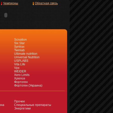
Чемпионы
Обратная связь
Scivation
Six Star
Syntrax
Twinlab
Ultimate nutrition
Universal Nutrition
USPLABS
Vita Life
Vpx
WEIDER
Xero Limits
Xyience
Фортоген
Фортоген (Украина)
Прочее
она
Специальные препараты
Энергетики