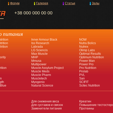
Форум
Галерея
Статьи
Залы
+38 000 000 00 00
о питания
rition
Inner Armour Black
NOW
rition
Iss Research
Nutra Bolics
rition
Labrada
Nutrex
LG Sciencis
Olimp Labs
Max Muscle
Optimal Results
ority
MHP
Optimum Nutrition
Mmusa
Power Man
Multipower
Power Pro
ition
Muscle Assylum Project
Pro Nutrition
Muscle Meds
Prolab
Muscle Pharm
PVL
an
Muscletech
San
gth
Myogenix
SCIFIT
 Blue
Natural Science
Scitec Nutrition
Для снижения веса
Креатин
Для суставов и связок
Повышение тестостер
Заменители питания
Протеины