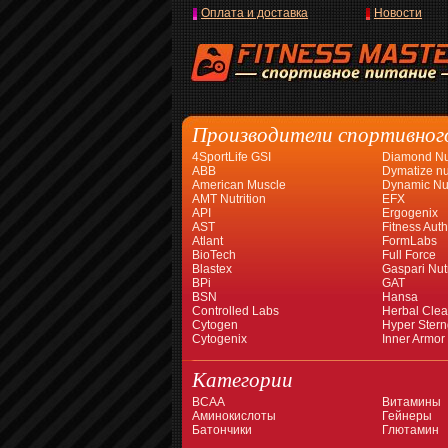
Оплата и доставка
Новости
Производители спортивног
4SportLife GSI
Diamond Nut
ABB
Dymatize nut
American Muscle
Dynamic Nut
AMT Nutrition
EFX
API
Ergogenix
AST
Fitness Auth
Atlant
FormLabs
BioTech
Full Force
Blastex
Gaspari Nutr
BPi
GAT
BSN
Hansa
Controlled Labs
Herbal Cle
Cytogen
Hyper Stern
Cytogenix
Inner Armor
Категории
BCAA
Витамины
Аминокислоты
Гейнеры
Батончики
Глютамин