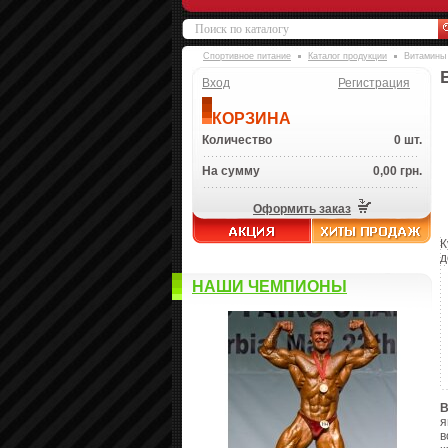
Спортивное питание
Каталог продукции
Витамины
Вход
Регистрация
КОРЗИНА
Количество
0 шт.
На сумму
0,00 грн.
Оформить заказ
К
д
НАШИ ЧЕМПИОНЫ
В
я
в