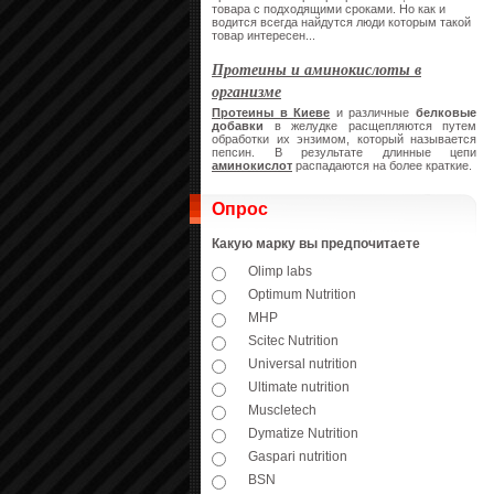
товара с подходящими сроками. Но как и
водится всегда найдутся люди которым такой
товар интересен...
Протеины и аминокислоты в
организме
Протеины в Киеве
и различные
белковые
добавки
в желудке расщепляются путем
обработки их энзимом, который называется
пепсин. В результате длинные цепи
аминокислот
распадаются на более краткие.
Опрос
Какую марку вы предпочитаете
Olimp labs
Optimum Nutrition
MHP
Scitec Nutrition
Universal nutrition
Ultimate nutrition
Muscletech
Dymatize Nutrition
Gaspari nutrition
BSN