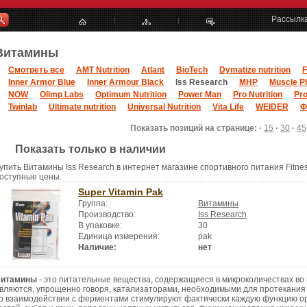
Рассылк
Витамины
Смотреть все
AMT Nutrition
Atlant
BioTech
Dymatize nutrition
F
Inner Armor Blue
Inner Armour Black
Iss Research
MHP
Muscle P
NOW
Olimp Labs
Optimum Nutrition
Power Man
Pro Nutrition
Pro
Twinlab
Ultimate nutrition
Universal Nutrition
Vita Life
WEIDER
Ф
Показать позиций на странице: ·
15
·
30
·
45
Показать только в наличии
упить Витамины Iss Research в интернет магазине спортивного питания Fitnes
оступные цены.
Super Vitamin Pak
Группа:
Витамины
Производство:
Iss Research
В упаковке:
30
Единица измерения:
pak
Наличие:
нет
итамины
- это питательные вещества, содержащиеся в микроколичествах во 
вляются, упрощенно говоря, катализаторами, необходимыми для протекания
о взаимодействии с ферментами стимулируют фактически каждую функцию орг