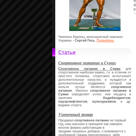
к
ф
р
Чемпион Европы, многократный чемпион
Украины -
Сергей Гесь.
Подробнее.
Статьи
Спортивное питание в Сумах
Спортивное питание в Сумах
для
спортсменов наиболее важно, т.к. в отличие от
простого человека, спортсмен испытывает
дополнительные нагрузки, и нуждается в
дополнительной поддержке, которой как
нельзя лучше является
спортивное
питание
. Именно
спортивное питание в
Сумах
определяет успех или неудачу в
занятиях
бодибилдингом
,
пауэрлифтингом
,
культуризмом
и др.
видами спорта.
Уцененный товар
Продавая
спортивное питание
не первый
год, наш магазин в принципе как наверно
многие фирмы работающие в
продаже пищевых добавок, сталкиваются с
проблемой товара просроченного, либо