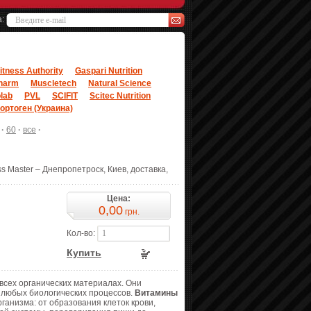
а:
itness Authority
Gaspari Nutrition
harm
Muscletech
Natural Science
lab
PVL
SCIFIT
Scitec Nutrition
ортоген (Украина)
·
60
·
все
·
s Master – Днепропетроск, Киев, доставка,
Цена:
0,00
грн.
Кол-во:
Купить
всех органических материалах. Они
 любых биологических процессов.
Витамины
анизма: от образования клеток крови,