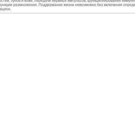
остей, зубов и кожи, передачи нервных импульсов, функционирования иммун
ункции размножения. Поддержание жизни невозможно без включения опреде
ацион.