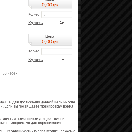
0,00
грн.
Кол-во:
Купить
Цена:
0,00
грн.
Кол-во:
Купить
·
60
·
все
·
 лучше. Для достижения данной цели многие
ни. Если вы посвящаете тренировкам время,
т отличным помощником для достижения
ными помощниками для наращивания
анных органических кислот входит несколько