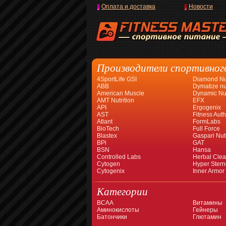
Оплата и доставка
Новости
Производители спортивног
4SportLife GSI
Diamond Nut
ABB
Dymatize nut
American Muscle
Dynamic Nut
AMT Nutrition
EFX
API
Ergogenix
AST
Fitness Auth
Atlant
FormLabs
BioTech
Full Force
Blastex
Gaspari Nutr
BPi
GAT
BSN
Hansa
Controlled Labs
Herbal Cle
Cytogen
Hyper Stern
Cytogenix
Inner Armor
Категории
BCAA
Витамины
Аминокислоты
Гейнеры
Батончики
Глютамин