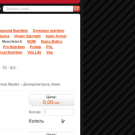
а:
iamond Nutrition
Dymatize nutrition
Hansa
Hyper Sterngth
Inner Armor
Muscletech
NOW
Nutra Bolics
Pro Nutrition
Prolab
PVL
rsal Nutrition
Vita Life
Vpx
·
60
·
все
·
ness Master – Днепропетроск, Киев,
Цена:
0,00
грн.
Кол-во:
Купить
Цена: