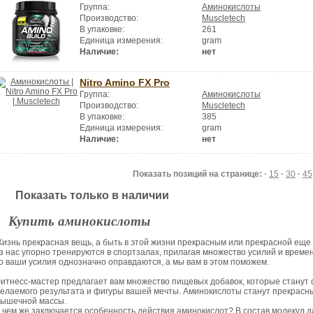
Группа:
Аминокислоты
Производство:
Muscletech
В упаковке:
261
Единица измерения:
gram
Наличие:
нет
Nitro Amino FX Pro
Группа:
Аминокислоты
Производство:
Muscletech
В упаковке:
385
Единица измерения:
gram
Наличие:
нет
Показать позиций на странице: ·
15
·
30
·
45
Показать только в наличии
Купить аминокислоты
изнь прекрасная вещь, а быть в этой жизни прекрасным или прекрасной еще
з нас упорно тренируются в спортзалах, прилагая множество усилий и време
о ваши усилия однозначно оправдаются, а мы вам в этом поможем.
итнесс-мастер предлагает вам множество пищевых добавок, которые стану
елаемого результата и фигуры вашей мечты. Аминокислоты станут прекрас
ышечной массы.
 чем же заключается особенность действия аминокислот? В состав молекул д