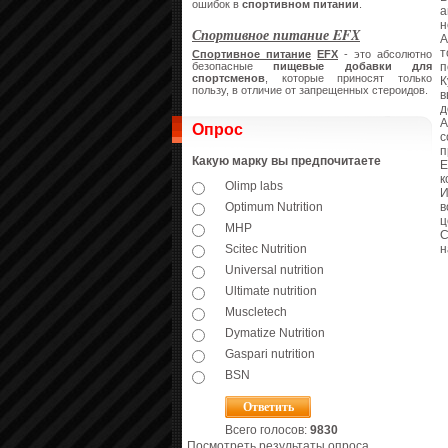
ошибок в
спортивном питании
.
а
н
Спортивное питание EFX
А
т
Спортивное питание
EFX
- это абсолютно
п
безопасные
пищевые добавки для
спортсменов
, которые приносят только
К
пользу, в отличие от запрещенных стероидов.
в
д
А
Опрос
с
п
Какую марку вы предпочитаете
Е
к
Olimp labs
И
в
Optimum Nutrition
ц
MHP
С
н
Scitec Nutrition
Universal nutrition
Ultimate nutrition
Muscletech
Dymatize Nutrition
Gaspari nutrition
BSN
Всего голосов:
9830
Посмотреть результаты опроса