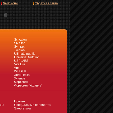
Чемпионы
Обратная связь
Scivation
Six Star
Syntrax
Twinlab
Ultimate nutrition
Universal Nutrition
USPLABS
Vita Life
Vpx
WEIDER
Xero Limits
Xyience
Фортоген
Фортоген (Украина)
Прочее
она
Специальные препараты
Энергетики