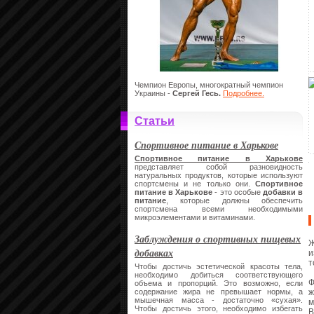
Чемпион Европы, многократный чемпион
Украины -
Сергей Гесь.
Подробнее.
Статьи
Спортивное питание в Харькове
Спортивное питание в Харькове
представляет собой разновидность
натуральных продуктов, которые используют
спортсмены и не только они.
Спортивное
питание в Харькове
- это особые
добавки в
питание
, которые должны обеспечить
спортсмена всеми необходимыми
микроэлементами и витаминами.
Заблуждения о спортивных пищевых
Ж
добавках
и
т
Чтобы достичь эстетической красоты тела,
необходимо добиться соответствующего
Ф
объема и пропорций. Это возможно, если
ж
содержание жира не превышает нормы, а
мышечная масса - достаточно «сухая».
м
Чтобы достичь этого, необходимо избегать
В