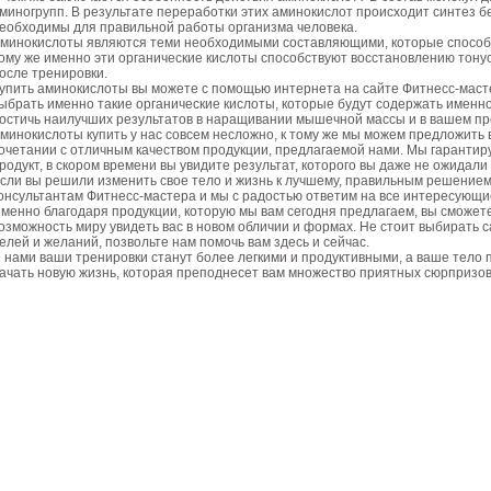
миногрупп. В результате переработки этих аминокислот происходит синтез бе
еобходимы для правильной работы организма человека.
минокислоты являются теми необходимыми составляющими, которые спосо
ому же именно эти органические кислоты способствуют восстановлению тонуса,
осле тренировки.
упить аминокислоты вы можете с помощью интернета на сайте Фитнесс-маст
ыбрать именно такие органические кислоты, которые будут содержать именно
остичь наилучших результатов в наращивании мышечной массы и в вашем п
минокислоты купить у нас совсем несложно, к тому же мы можем предложить
очетании с отличным качеством продукции, предлагаемой нами. Мы гарантиру
родукт, в скором времени вы увидите результат, которого вы даже не ожидали 
сли вы решили изменить свое тело и жизнь к лучшему, правильным решением
онсультантам Фитнесс-мастера и мы с радостью ответим на все интересующи
менно благодаря продукции, которую мы вам сегодня предлагаем, вы сможете 
озможность миру увидеть вас в новом обличии и формах. Не стоит выбирать
елей и желаний, позвольте нам помочь вам здесь и сейчас.
 нами ваши тренировки станут более легкими и продуктивными, а ваше тело 
ачать новую жизнь, которая преподнесет вам множество приятных сюрпризов