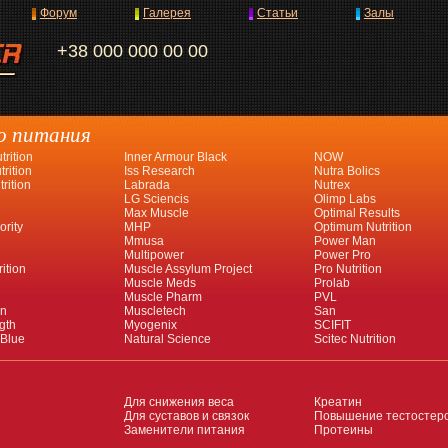
Форум
Галерея
Статьи
Залы
+38 000 000 00 00
о питания
rition
Inner Armour Black
NOW
rition
Iss Research
Nutra Bolics
rition
Labrada
Nutrex
LG Sciencis
Olimp Labs
Max Muscle
Optimal Results
ority
MHP
Optimum Nutrition
Mmusa
Power Man
Multipower
Power Pro
ition
Muscle Assylum Project
Pro Nutrition
Muscle Meds
Prolab
Muscle Pharm
PVL
an
Muscletech
San
gth
Myogenix
SCIFIT
 Blue
Natural Science
Scitec Nutrition
Для снижения веса
Креатин
Для суставов и связок
Повышение тестостер
Заменители питания
Протеины