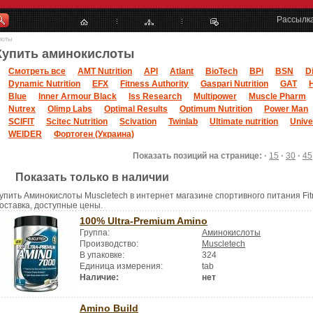
Рассылк
лоты
Купить аминокислоты
Смотреть все
AMT Nutrition
API
Atlant
BioTech
BPi
BSN
D
Dynamic Nutrition
EFX
Fitness Authority
Gaspari Nutrition
GAT
Blue
Inner Armour Black
Iss Research
Multipower
Muscle Pharm
Nutrex
Olimp Labs
Optimal Results
Optimum Nutrition
Power Man
SCIFIT
Scitec Nutrition
Scivation
Twinlab
Ultimate nutrition
Unive
WEIDER
Фортоген (Украина)
Показать позиций на странице: ·
15
·
30
·
45
Показать только в наличии
упить Аминокислоты Muscletech в интернет магазине спортивного питания Fit
оставка, доступные цены.
100% Ultra-Premium Amino
Группа:
Аминокислоты
Производство:
Muscletech
В упаковке:
324
Единица измерения:
tab
Наличие:
нет
Amino Build