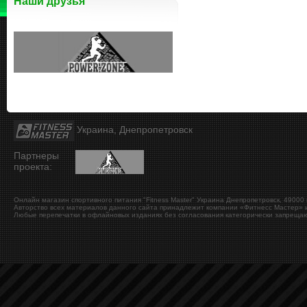
Наши друзья
Украина, Днепропетровск
Партнеры
проекта:
Онлайн магазин спортивного питания "Fitness Master"
Украина
Днепропетровск
,
49000
Авторство всех материалов данного сайта принадлежит компании «Фитнесс Мастер» и
Любые перепечатки в офлайновых изданиях без согласования категорически запрещаю