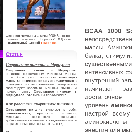
BCAA 1000 Sci
Финалист чемпионата мира 2009 Белосток,
непосредстве
финалист чемпионата Европы 2010 Донецк
-
Шабельный Сергей
Подробнее.
массы. Аминок
Статьи
белка, стимул
существенными 
Спортивное питание в Мариуполе
Спортивное питание в Мариуполе
интенсивных фи
является непременным условием успеха,
если Ваша цель -
нарастить мышечную
внутренний за
массу
.
Спортивное питание в Мариуполе
в
совокупности с напряженными тренировками
начинают ра
гарантируют красивые, мощные мышцы и
прирост силы.
Спортивное питание в
Мариуполе
- это питание победителей!
достаточное
Как работает спортивное питание
уровень
амино
Спортивное питание
включает в себя:
настрой всему
аминокислоты
,
протеины
, витамины,
минералы, диетические препараты,
аминокислоты т
добавляемые человеком к ежедневной диете
с целью повышения ее качества и т.д.
энергия для м