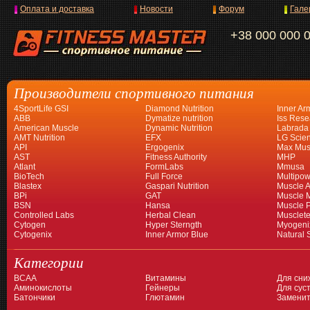
Оплата и доставка
Новости
Форум
Гале
+38 000 000 
Производители спортивного питания
4SportLife GSI
Diamond Nutrition
Inner Ar
ABB
Dymatize nutrition
Iss Rese
American Muscle
Dynamic Nutrition
Labrada
AMT Nutrition
EFX
LG Scien
API
Ergogenix
Max Mus
AST
Fitness Authority
MHP
Atlant
FormLabs
Mmusa
BioTech
Full Force
Multipow
Blastex
Gaspari Nutrition
Muscle A
BPi
GAT
Muscle 
BSN
Hansa
Muscle 
Controlled Labs
Herbal Clean
Musclet
Cytogen
Hyper Sterngth
Myogeni
Cytogenix
Inner Armor Blue
Natural 
Категории
BCAA
Витамины
Для сни
Аминокислоты
Гейнеры
Для суст
Батончики
Глютамин
Заменит