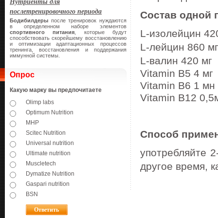
Нутриенты для
послетренировочного периода
Состав одной 
Бодибилдеры
после тренировок нуждаются
в определенном наборе элементов
L-изолейцин 42
спортивного питания
, которые будут
способствовать скорейшему восстановлению
и оптимизации адаптационных процессов
L-лейцин 860 м
тренинга, восстановления и поддержания
иммунной системы.
L-валин 420 мг
Vitamin B5
4 мг
Опрос
Vitamin B6
1 мн
Какую марку вы предпочитаете
Vitamin B12 0,5
Olimp labs
Optimum Nutrition
MHP
Способ приме
Scitec Nutrition
Universal nutrition
употребляйте
2
Ultimate nutrition
Muscletech
другое
время, к
Dymatize Nutrition
Gaspari nutrition
BSN