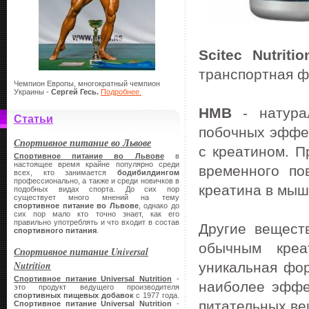
Scitec Nutriti
транспортная 
Чемпион Европы, многократный чемпион
Украины -
Сергей Гесь.
Подробнее.
НМВ
- натурал
Статьи
побочных эффе
Спортивное питание во Львове
с креатином. П
Спортивное питание во Львове
в
настоящее время крайне популярно среди
временного по
всех, кто занимается
бодибилдингом
профессионально, а также и среди новичков в
креатина в мыш
подобных видах спорта. До сих пор
существует много мнений на тему
спортивное питание во Львове
, однако до
сих пор мало кто точно знает, как его
правильно употреблять и что входит в состав
Другие вещест
спортивного питания
.
обычным креа
Спортивное питание Universal
Nutrition
уникальная фо
Спортивное питание Universal Nutrition
-
наиболее эффе
это продукт ведущего производителя
спортивных пищевых добавок
с 1977 года.
питательных ве
Спортивное питание
Universal Nutrition
-