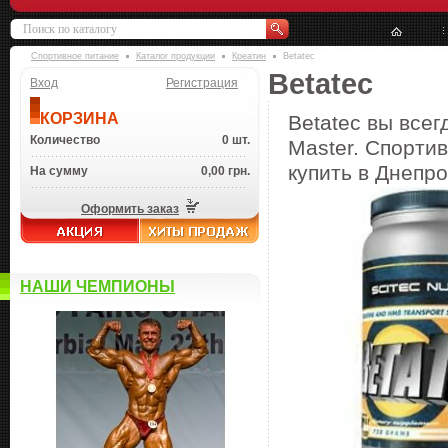
Спортивное питание
Каталог продукции
Креатин
Betatec
Betatec
Вход
Регистрация
КОРЗИНА
Betatec вы всег
Количество
0 шт.
Master. Спортив
купить в Днепро
На сумму
0,00 грн.
Оформить заказ
НАШИ ЧЕМПИОНЫ