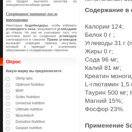
это продукт высокого качества по
конкурентоспособным ценам.
Содержание в 
Спортивное питание после
тренировки
Калории 124;
Некоторые
бодибилдеры
, чтобы избежать
углеводного окна
, загружаются
углеводами
до отвала. Но они не учитывают того, что
Белок 0 г ;
ничтожно мало из съеденных
углеводов
синтезируется в гликоген.
Прием углеводов
Углеводы 31 г (
вызывает секрецию гормона инсулина,
который и приводит к усиленному
Жиры 0 г;
образованию и складированию гликогена.
Сода 96 мг;
Опрос
Калий 81 мг;
Какую марку вы предпочитаете
Креатин моноги
Olimp labs
L-глютамин 1,5 
Optimum Nutrition
MHP
Таурин 500 мг; 
Scitec Nutrition
Магний 15%;
Universal nutrition
Фосфор 23%.
Ultimate nutrition
Muscletech
Dymatize Nutrition
Применение Sci
Gaspari nutrition