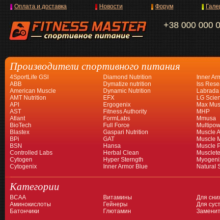
Оплата и доставка
Новости
Форум
Гале
+38 000 000 
Производители спортивного питания
4SportLife GSI
Diamond Nutrition
Inner Ar
ABB
Dymatize nutrition
Iss Rese
American Muscle
Dynamic Nutrition
Labrada
AMT Nutrition
EFX
LG Scien
API
Ergogenix
Max Mus
AST
Fitness Authority
MHP
Atlant
FormLabs
Mmusa
BioTech
Full Force
Multipow
Blastex
Gaspari Nutrition
Muscle A
BPi
GAT
Muscle 
BSN
Hansa
Muscle 
Controlled Labs
Herbal Clean
Musclet
Cytogen
Hyper Sterngth
Myogeni
Cytogenix
Inner Armor Blue
Natural 
Категории
BCAA
Витамины
Для сни
Аминокислоты
Гейнеры
Для суст
Батончики
Глютамин
Заменит