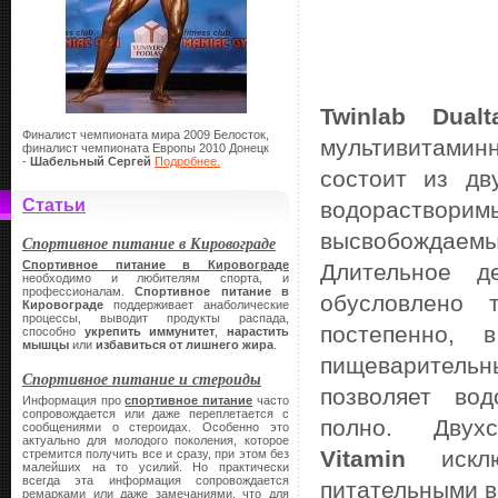
Twinlab Dual
Финалист чемпионата мира 2009 Белосток,
мультивитами
финалист чемпионата Европы 2010 Донецк
-
Шабельный Сергей
Подробнее.
состоит из д
Статьи
водорастворим
высвобождае
Спортивное питание в Кировограде
Спортивное питание в Кировограде
Длительное д
необходимо и любителям спорта, и
профессионалам.
Спортивное питание в
обусловлено 
Кировограде
поддерживает анаболические
процессы, выводит продукты распада,
постепенно, 
способно
укрепить иммунитет
,
нарастить
мышцы
или
избавиться от лишнего жира
.
пищеваритель
Спортивное питание и стероиды
позволяет во
Информация про
спортивное питание
часто
сопровождается или даже переплетается с
полно. Дву
сообщениями о стероидах. Особенно это
актуально для молодого поколения, которое
Vitamin
исклю
стремится получить все и сразу, при этом без
малейших на то усилий. Но практически
всегда эта информация сопровождается
питательными 
ремарками или даже замечаниями, что для