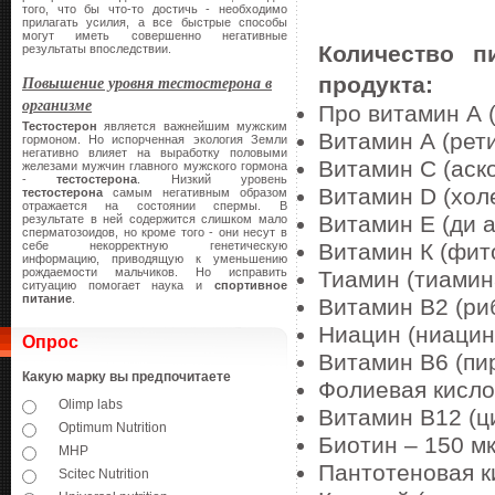
того, что бы что-то достичь - необходимо
прилагать усилия, а все быстрые способы
могут иметь совершенно негативные
Количество п
результаты впоследствии.
Повышение уровня тестостерона в
продукта:
организме
Про витамин А 
Тестостерон
является важнейшим мужским
Витамин А (рет
гормоном. Но испорченная экология Земли
негативно влияет на выработку половыми
Витамин С (аско
железами мужчин главного мужского гормона
-
тестостерона
. Низкий уровень
Витамин D (хол
тестостерона
самым негативным образом
отражается на состоянии спермы. В
Витамин Е (ди 
результате в ней содержится слишком мало
сперматозоидов, но кроме того - они несут в
себе некорректную генетическую
Витамин К (фит
информацию, приводящую к уменьшению
рождаемости мальчиков. Но исправить
Тиамин (тиамин
ситуацию помогает наука и
спортивное
питание
.
Витамин В2 (ри
Ниацин (ниацин
Опрос
Витамин В6 (пир
Какую марку вы предпочитаете
Фолиевая кисло
Olimp labs
Витамин В12 (ц
Optimum Nutrition
Биотин – 150 мк
MHP
Пантотеновая ки
Scitec Nutrition