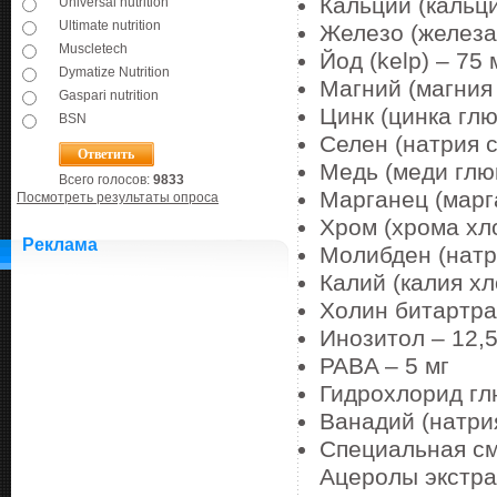
Кальций (кальци
Universal nutrition
Ultimate nutrition
Железо (железа
Muscletech
Йод (kelp) – 75 
Dymatize Nutrition
Магний (магния 
Gaspari nutrition
Цинк (цинка глю
BSN
Селен (натрия с
Медь (меди глюк
Всего голосов:
9833
Марганец (марга
Посмотреть результаты опроса
Хром (хрома хло
Реклама
Молибден (натр
Калий (калия хл
Холин битартра
Инозитол – 12,5
PABA – 5 мг
Гидрохлорид гл
Ванадий (натрия
Специальная см
Ацеролы экстра