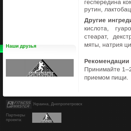
геспередина ком
рутин, лактоба
Другие ингред
кислота, гуар
стеарат, декст
мяты, натрия ци
Наши друзья
Рекомендации
Принимайте 1–2
приемом пищи.
Украина, Днепропетровск
Партнеры
проекта: