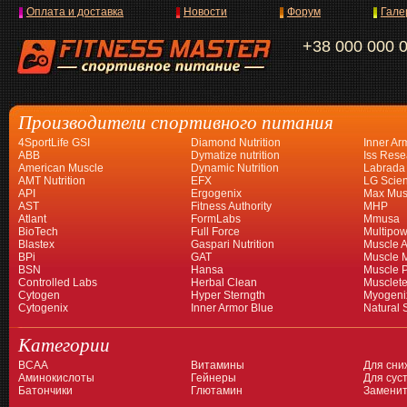
Оплата и доставка
Новости
Форум
Гале
+38 000 000 
Производители спортивного питания
4SportLife GSI
Diamond Nutrition
Inner Ar
ABB
Dymatize nutrition
Iss Rese
American Muscle
Dynamic Nutrition
Labrada
AMT Nutrition
EFX
LG Scien
API
Ergogenix
Max Mus
AST
Fitness Authority
MHP
Atlant
FormLabs
Mmusa
BioTech
Full Force
Multipow
Blastex
Gaspari Nutrition
Muscle A
BPi
GAT
Muscle 
BSN
Hansa
Muscle 
Controlled Labs
Herbal Clean
Musclet
Cytogen
Hyper Sterngth
Myogeni
Cytogenix
Inner Armor Blue
Natural 
Категории
BCAA
Витамины
Для сни
Аминокислоты
Гейнеры
Для суст
Батончики
Глютамин
Заменит