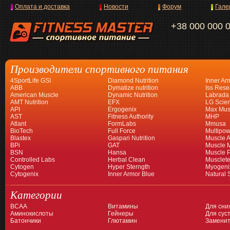
Оплата и доставка
Новости
Форум
Гале
+38 000 000 
Производители спортивного питания
4SportLife GSI
Diamond Nutrition
Inner Ar
ABB
Dymatize nutrition
Iss Rese
American Muscle
Dynamic Nutrition
Labrada
AMT Nutrition
EFX
LG Scien
API
Ergogenix
Max Mus
AST
Fitness Authority
MHP
Atlant
FormLabs
Mmusa
BioTech
Full Force
Multipow
Blastex
Gaspari Nutrition
Muscle A
BPi
GAT
Muscle 
BSN
Hansa
Muscle 
Controlled Labs
Herbal Clean
Musclet
Cytogen
Hyper Sterngth
Myogeni
Cytogenix
Inner Armor Blue
Natural 
Категории
BCAA
Витамины
Для сни
Аминокислоты
Гейнеры
Для суст
Батончики
Глютамин
Заменит