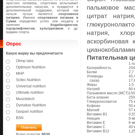
простого человека, спортсмен испытывает
пальмовое мас
дополнительные нагрузки, и нуждается в
дополнительной поддержке, которой как
нельзя лучше является
спортивное
цитрат натрия
питание
. Именно
спортивное питание в
Сумах
определяет успех или неудачу в
глюкуронолакто
занятиях
бодибилдингом
,
пауэрлифтингом
,
культуризмом
и др.
натрия, хлор
видами спорта.
аскорбиновая 
Опрос
цианокобаламин,
Какую марку вы предпочитаете
Питательная ц
Olimp labs
1 п
Optimum Nutrition
Калорийность
204
Белки
2,7 
MHP
Углеводы
45,4
Scitec Nutrition
сахар
17,6
Жиры
1,5 
Universal nutrition
Натрий
84 
Ultimate nutrition
Пальмовое масло (MCT)
150
Бета-аланин
250
Muscletech
Глюкуронолактон
75 
Dymatize Nutrition
Кофеин
50 
Магний
57 
Gaspari nutrition
Витамин B1
0,5
BSN
Ниацин
8 м
Витамин E
6 м
Витамин C
40 
Витамин B12
1,2
Всего голосов:
9830