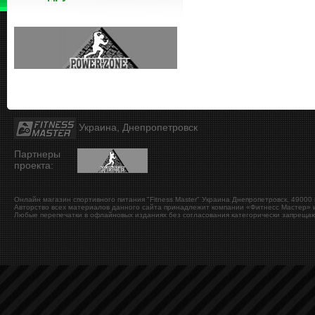
Украина, Днепропетровск
Партнеры
проекта:
Онлайн магазин спортивного питания "Fitness Master"
Украина
Днепропетровск
,
49000
Авторство всех материалов данного сайта принадлежит компании «Фитнесс Мастер» и
Любые перепечатки в офлайновых изданиях без согласования категорически запрещаю