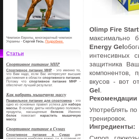
Olimp Fire Star
максимально б
Чемпион Европы, многократный чемпион
Украины -
Сергей Гесь.
Подробнее.
Energy Gel
обог
Статьи
интенсивных с
защитника Ваш
Спортивное питание MHP
Спортивное питание
MHP
- это именно то,
компонентов, 
что Вам надо, если Вас интересуют высшие
достижения в области
спортивного питания
.
вкусов - вот о
Потому что
спортивное питание
MHP
-
обеспечит лучший результат.
Gel
.
Как набрать мышечную массу
Рекомендации
Правильное питание для спортсмена
- это
одно из основных правил успеха для
набора
массы
. В основу диеты необходимо положить
Употреблять по
продукты, насыщенные
белком
. Именно
белок
помогает
нарастить мышечную
тренировок.
массу
.
Ингредиенты:
Спортивное питание в Сумах
Спортивное питание в Сумах
для
Сироп глюкозы
спортсменов наиболее важно, т.к. в отличие от