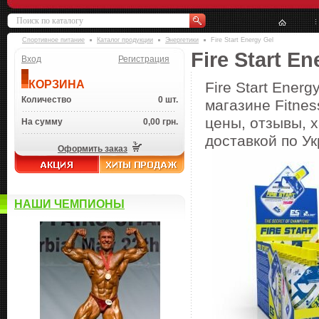
Спортивное питание
Каталог продукции
Энергетики
Fire Start Energy Gel
Fire Start En
Вход
Регистрация
КОРЗИНА
Fire Start Ener
Количество
0 шт.
магазине Fitnes
цены, отзывы, х
На сумму
0,00 грн.
доставкой по Ук
Оформить заказ
НАШИ ЧЕМПИОНЫ