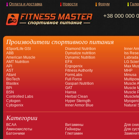
Оплата и доставка
Новости
Форум
Гале
+38 000 000 
Производители спортивного питания
4SportLife GSI
Diamond Nutrition
Inner Ar
ABB
Dymatize nutrition
Iss Rese
American Muscle
Dynamic Nutrition
Labrada
AMT Nutrition
EFX
LG Scien
API
Ergogenix
Max Mus
AST
Fitness Authority
MHP
Atlant
FormLabs
Mmusa
BioTech
Full Force
Multipow
Blastex
Gaspari Nutrition
Muscle A
BPi
GAT
Muscle 
BSN
Hansa
Muscle 
Controlled Labs
Herbal Clean
Musclet
Cytogen
Hyper Sterngth
Myogeni
Cytogenix
Inner Armor Blue
Natural 
Категории
BCAA
Витамины
Для сни
Аминокислоты
Гейнеры
Для суст
Батончики
Глютамин
Заменит