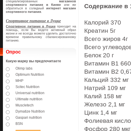
специализированных
магазинов
Содержание в 1
спортивного питания в Киеве
или же
обратиться в солидный
интернет магазин
спортивного питания
.
Спортивное питание в Луцке
Калорий 370
Спортивное питание в Луцке
приходит на
Креатин 5г
помощь, если Вы ведете активный образ
жизни и не всегда можете уделить достаточно
времени правильному сбалансированному
Всего жиров 4г
питанию.
Всего углеводов
Опрос
Белок 20 г
Какую марку вы предпочитаете
Витамин B1 660
Olimp labs
Витамин B2 0,6
Optimum Nutrition
Кальций 332 мг
MHP
Натрий 109 мг
Scitec Nutrition
Universal nutrition
Калий 158 мг
Ultimate nutrition
Железо 2,1 мг
Muscletech
Цинк 1,4 мг
Dymatize Nutrition
Gaspari nutrition
Фолиевая кисло
BSN
Фосфор 280 мкг