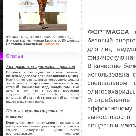
ФОРТМАССА с
Финалистка кубка мира 2008- Калининград,
базовый энерге
финалистка чемпионата Европы 2010- Донецк.
Светлана Шабельная
Подробнее.
для лиц, веду
Статьи
физическую наг
В качестве бе
Как правильно принимать протеин
Протеин
- это одна из самых важных
использована с
пищевых добавок
для
наращивания мышц
.
Именно протеин является основополагающим
специальном 
элементом в
спортивном питании атлета
,
который занимается
бодибилдингом
. Все
олигосахариды.
дело в том, что в составе
протеина
содержится 95 % белка, а белок это так
называемый главный строительный материал
Употребление
нашей мышечной ткани.
эффективном
Где и как купить спортивное
выносливости
питание
Купить спортивное питание
в незнакомом
веществ и макс
месте или тем более с рук - вариант в лучшем
случае ненадежный. Лучше всего
воспользоваться услугами