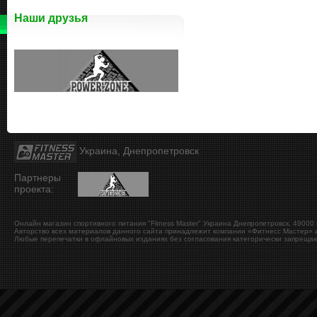
Наши друзья
Украина, Днепропетровск
Партнеры
проекта:
Онлайн магазин спортивного питания "Fitness Master"
Украина
Днепропетровск
,
49000
Авторство всех материалов данного сайта принадлежит компании «Фитнесс Мастер» и
Любые перепечатки в офлайновых изданиях без согласования категорически запрещаю