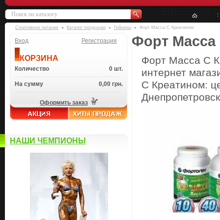
Спортивное питание
Каталог продукции
Гейнеры
Форт Масса С Креатином
Форт Масса
Вход
Регистрация
КОРЗИНА
Форт Масса С К
Количество
0 шт.
интернет магаз
С Креатином: це
На сумму
0,00 грн.
Днепропетровске
Оформить заказ
НАШИ ЧЕМПИОНЫ