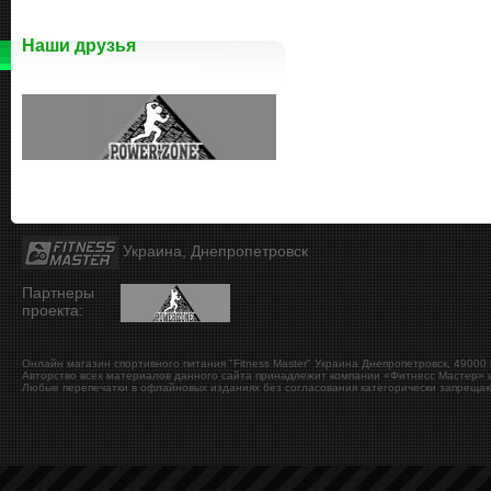
Наши друзья
Украина, Днепропетровск
Партнеры
проекта:
Онлайн магазин спортивного питания "Fitness Master"
Украина
Днепропетровск
,
49000
Авторство всех материалов данного сайта принадлежит компании «Фитнесс Мастер» и
Любые перепечатки в офлайновых изданиях без согласования категорически запрещаю