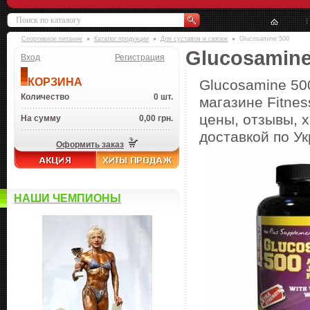
Спортивное питание
Каталог продукции
Для суставов и связок
Glucosamine 500
Glucosamine
Вход
Регистрация
КОРЗИНА
Glucosamine 50
Количество
0 шт.
магазине Fitnes
цены, отзывы, х
На сумму
0,00 грн.
доставкой по Ук
Оформить заказ
НАШИ ЧЕМПИОНЫ