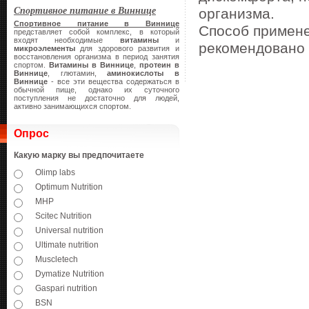
Спортивное питание в Виннице
организма.
Спортивное питание в Виннице
Способ примене
представляет собой комплекс, в который
входят необходимые
витамины
и
рекомендовано 
микроэлементы
для здорового развития и
восстановления организма в период занятия
спортом.
Витамины в Виннице
,
протеин в
Виннице
, глютамин,
аминокислоты в
Виннице
- все эти вещества содержаться в
обычной пище, однако их суточного
поступления не достаточно для людей,
активно занимающихся спортом.
Опрос
Какую марку вы предпочитаете
Olimp labs
Optimum Nutrition
MHP
Scitec Nutrition
Universal nutrition
Ultimate nutrition
Muscletech
Dymatize Nutrition
Gaspari nutrition
BSN