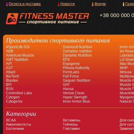
Оплата и доставка
Новости
Форум
Гале
+38 000 000 
Производители спортивного питания
4SportLife GSI
Diamond Nutrition
Inner Ar
ABB
Dymatize nutrition
Iss Rese
American Muscle
Dynamic Nutrition
Labrada
AMT Nutrition
EFX
LG Scien
API
Ergogenix
Max Mus
AST
Fitness Authority
MHP
Atlant
FormLabs
Mmusa
BioTech
Full Force
Multipow
Blastex
Gaspari Nutrition
Muscle A
BPi
GAT
Muscle 
BSN
Hansa
Muscle 
Controlled Labs
Herbal Clean
Musclet
Cytogen
Hyper Sterngth
Myogeni
Cytogenix
Inner Armor Blue
Natural 
Категории
BCAA
Витамины
Для сни
Аминокислоты
Гейнеры
Для суст
Батончики
Глютамин
Заменит