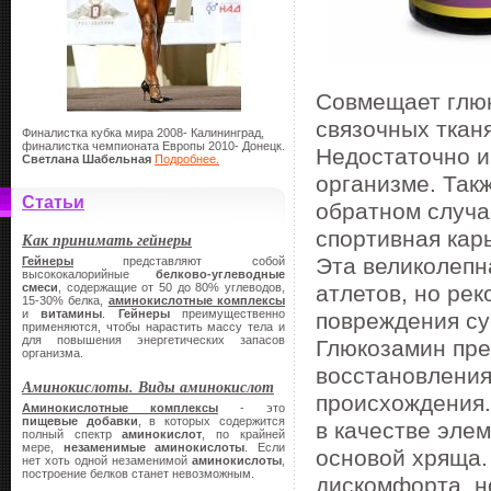
Совмещает глюк
связочных ткан
Финалистка кубка мира 2008- Калининград,
финалистка чемпионата Европы 2010- Донецк.
Недостаточно и
Светлана Шабельная
Подробнее.
организме. Такж
Статьи
обратном случа
спортивная кар
Как принимать гейнеры
Эта великолепн
Гейнеры
представляют собой
высококалорийные
белково-углеводные
смеси
, содержащие от 50 до 80% углеводов,
атлетов, но ре
15-30% белка,
аминокислотные комплексы
и
витамины
.
Гейнеры
преимущественно
повреждения су
применяются, чтобы нарастить массу тела и
для повышения энергетических запасов
Глюкозамин пре
организма.
восстановления
Аминокислоты. Виды аминокислот
происхождения.
Аминокислотные комплексы
- это
пищевые добавки
, в которых содержится
в качестве эле
полный спектр
аминокислот
, по крайней
мере,
незаменимые аминокислоты
. Если
основой хряща.
нет хоть одной незаменимой
аминокислоты
,
построение белков станет невозможным.
дискомфорта, н