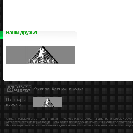
Наши друзья
Украина, Днепропетровск
Партнеры
проекта:
Онлайн магазин спортивного питания "Fitness Master"
Украина
Днепропетровск
,
49000
Авторство всех материалов данного сайта принадлежит компании «Фитнесс Мастер» и
Любые перепечатки в офлайновых изданиях без согласования категорически запрещаю