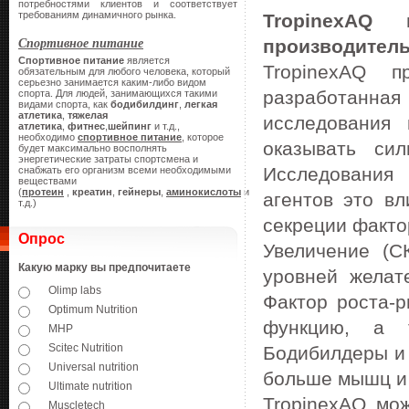
потребностями клиентов и соответствует
требованиям динамичного рынка.
TropinexAQ
Спортивное питание
производитель
Спортивное питание
является
TropinexAQ п
обязательным для любого человека, который
серьезно занимается каким-либо видом
разработанная
спорта. Для людей, занимающихся такими
видами спорта, как
бодибилдинг
,
легкая
атлетика
,
тяжелая
исследования
атлетика
,
фитнес
,
шейпинг
и т.д.,
необходимо
спортивное питание
, которое
оказывать си
будет максимально восполнять
энергетические затраты спортсмена и
Исследования 
снабжать его организм всеми необходимыми
веществами
(
протеин
,
креатин
,
гейнеры
,
аминокислоты
и
агентов это в
т.д.)
секреции факто
Опрос
Увеличение (С
Какую марку вы предпочитаете
уровней желат
Olimp labs
Фактор роста-
Optimum Nutrition
функцию, а 
MHP
Scitec Nutrition
Бодибилдеры и 
Universal nutrition
больше мышц и 
Ultimate nutrition
TropinexAQ мо
Muscletech