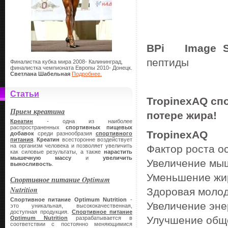
BPi Image S
пептиды
Финалистка кубка мира 2008- Калининград,
финалистка чемпионата Европы 2010- Донецк.
Светлана Шабельная
Подробнее.
Статьи
TropinexAQ сп
Прием креатина
потере жира!
Креатин
- одна из наиболее
распространенных
спортивных
пищевых
TropinexAQ
добавок
среди разнообразия
спортивного
питания
.
Креатин
всесторонне воздействует
на организм человека и позволяет увеличить
Фактор роста о
как силовые результаты, а также
нарастить
мышечную массу
и
увеличить
Увеличение мы
выносливость
.
Уменьшение жи
Спортивное питание Optimum
Nutrition
Здоровая молод
Спортивное питание Optimum Nutrition
-
Увеличение эне
это уникальная, высококачественная,
доступная продукция.
Спортивное питание
Улучшение общ
Optimum Nutrition
разрабатывается в
соответствии с постоянно меняющимися