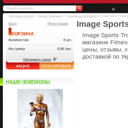
Спортивное питание
Каталог продукции
Специальные препараты
Image Sports Tropine
Image Sports
Вход
Регистрация
КОРЗИНА
Image Sports Tr
Количество
0 шт.
магазине Fitnes
цены, отзывы, х
На сумму
0,00 грн.
доставкой по Ук
Оформить заказ
НАШИ ЧЕМПИОНЫ