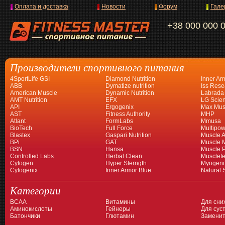
Оплата и доставка
Новости
Форум
Гале
+38 000 000 
Производители спортивного питания
4SportLife GSI
Diamond Nutrition
Inner Ar
ABB
Dymatize nutrition
Iss Rese
American Muscle
Dynamic Nutrition
Labrada
AMT Nutrition
EFX
LG Scien
API
Ergogenix
Max Mus
AST
Fitness Authority
MHP
Atlant
FormLabs
Mmusa
BioTech
Full Force
Multipow
Blastex
Gaspari Nutrition
Muscle A
BPi
GAT
Muscle 
BSN
Hansa
Muscle 
Controlled Labs
Herbal Clean
Musclet
Cytogen
Hyper Sterngth
Myogeni
Cytogenix
Inner Armor Blue
Natural 
Категории
BCAA
Витамины
Для сни
Аминокислоты
Гейнеры
Для суст
Батончики
Глютамин
Заменит