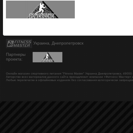
Украина, Днепропетровск
Партнеры
проекта:
Онлайн магазин спортивного питания "Fitness Master"
Украина
Днепропетровск
,
49000
Авторство всех материалов данного сайта принадлежит компании «Фитнесс Мастер» и
Любые перепечатки в офлайновых изданиях без согласования категорически запрещаю