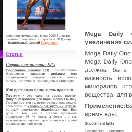
Mega Daily 
Финалист чемпионата мира 2009 Белосток,
финалист чемпионата Европы 2010 Донецк
увеличения си
-
Шабельный Сергей
Подробнее.
Mega Daily One
Статьи
Mega Daily One
Спортивное питание EFX
должны быть 
Спортивное питание
EFX
- это абсолютно
безопасные
пищевые добавки для
важность исп
спортсменов
, которые приносят только
пользу, в отличие от запрещенных стероидов.
минералов, чт
Как правильно принимать протеин
вещества, для 
Протеин
- это одна из самых важных
пищевых добавок
для
наращивания мышц
.
Именно протеин является основополагающим
Применение:
В
элементом в
спортивном питании атлета
,
который занимается
бодибилдингом
. Все
время еды.
дело в том, что в составе
протеина
содержится 95 % белка, а белок это так
называемый главный строительный материал
Supplement facts:
нашей мышечной ткани.
Serving size: 2 capsules