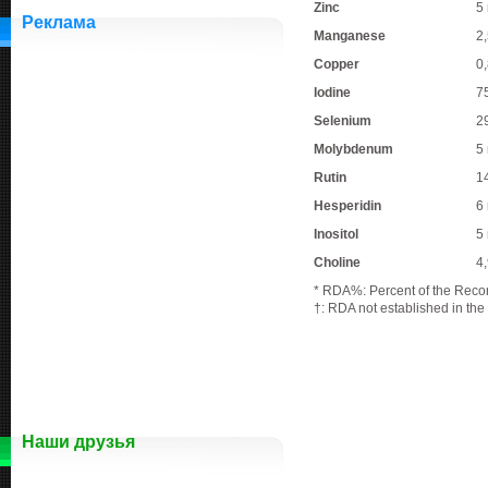
Zinc
5
Реклама
Manganese
2
Copper
0
Iodine
7
Selenium
2
Molybdenum
5
Rutin
1
Hesperidin
6
Inositol
5
Choline
4
* RDA%: Percent of the Rec
†: RDA not established in the
Наши друзья