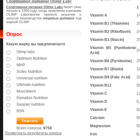
Спортивное питание Olimp Labs
Спортивное питание Olimp Labs
берет свое
1
начало в 1990 году, когда правление компании
OLIMP Laboratories приняло решение о
Vitamin A
1
запуске производства
пищевых добавок
под
маркой OLIMP.
Vitamin B1 (Thiamine)
2
Vitamin B2 (Riboflavin)
2
Опрос
Vitamin B3 (Niacin)
2
Какую марку вы предпочитаете
Vitamin B5 (Panthotenic
2
Olimp labs
Acid)
Optimum Nutrition
Vitamin B6 (Pyridoxine)
2
MHP
Vitamin B7 (Biotin)
1
Scitec Nutrition
Vitamin B9 (Folic Acid)
2
Universal nutrition
Ultimate nutrition
Vitamin B12
5
Muscletech
Vitamin C
1
Dymatize Nutrition
Vitamin D
6
Gaspari nutrition
Vitamin E
9
BSN
Calcium
9
Magnesium
5
Всего голосов:
9758
Посмотреть результаты опроса
Iron
6