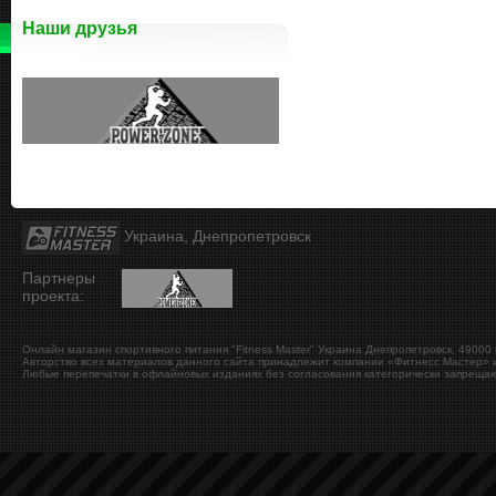
Наши друзья
Украина, Днепропетровск
Партнеры
проекта:
Онлайн магазин спортивного питания "Fitness Master"
Украина
Днепропетровск
,
49000
Авторство всех материалов данного сайта принадлежит компании «Фитнесс Мастер» и
Любые перепечатки в офлайновых изданиях без согласования категорически запрещаю