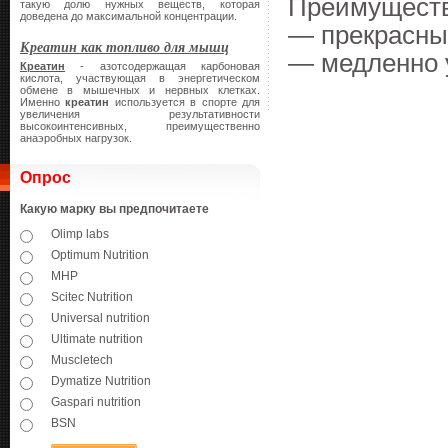
Преимущест
такую долю нужных веществ, которая
доведена до максимальной концентрации.
— прекрасны
Креатин как топливо для мышц
— медленно 
Креатин
- азотсодержащая карбоновая
кислота, участвующая в энергетическом
обмене в мышечных и нервных клетках.
Именно
креатин
используется в спорте для
увеличения результативности
высокоинтенсивных, преимущественно
анаэробных нагрузок.
Опрос
Какую марку вы предпочитаете
Olimp labs
Optimum Nutrition
MHP
Scitec Nutrition
Universal nutrition
Ultimate nutrition
Muscletech
Dymatize Nutrition
Gaspari nutrition
BSN