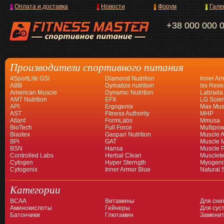
Оплата и доставка
Новости
Форум
Гале
+38 000 000 
Производители спортивного питания
4SportLife GSI
Diamond Nutrition
Inner Ar
ABB
Dymatize nutrition
Iss Rese
American Muscle
Dynamic Nutrition
Labrada
AMT Nutrition
EFX
LG Scien
API
Ergogenix
Max Mus
AST
Fitness Authority
MHP
Atlant
FormLabs
Mmusa
BioTech
Full Force
Multipow
Blastex
Gaspari Nutrition
Muscle A
BPi
GAT
Muscle 
BSN
Hansa
Muscle 
Controlled Labs
Herbal Clean
Musclet
Cytogen
Hyper Sterngth
Myogeni
Cytogenix
Inner Armor Blue
Natural 
Категории
BCAA
Витамины
Для сни
Аминокислоты
Гейнеры
Для суст
Батончики
Глютамин
Заменит