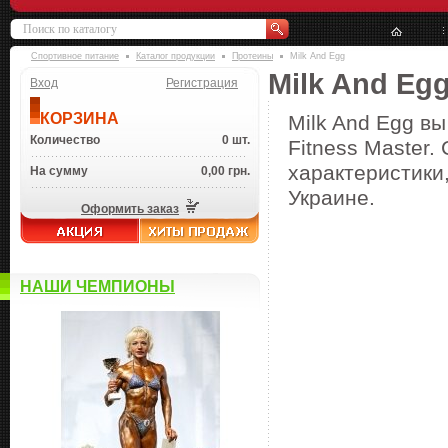
Спортивное питание
Каталог продукции
Протеины
Milk And Egg
Milk And Eg
Вход
Регистрация
КОРЗИНА
Milk And Egg в
Количество
0 шт.
Fitness Master.
характеристики,
На сумму
0,00 грн.
Украине.
Оформить заказ
НАШИ ЧЕМПИОНЫ