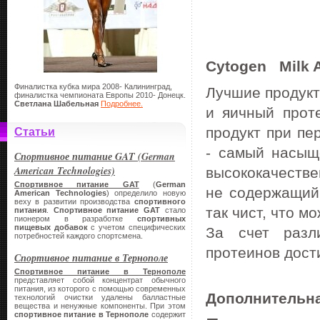
Cytogen Milk 
Финалистка кубка мира 2008- Калининград,
Лучшие продукт
финалистка чемпионата Европы 2010- Донецк.
Светлана Шабельная
Подробнее.
и яичный прот
продукт при пе
Статьи
- самый насыщ
Спортивное питание GAT (German
American Technologies)
высококачеств
Спортивное питание GAT
(
German
не содержащий 
American Technologies
) определило новую
веху в развитии производства
спортивного
так чист, что м
питания
.
Спортивное питание
GAT
стало
пионером в разработке
спортивных
пищевых добавок
с учетом специфических
За счет разл
потребностей каждого спортсмена.
протеинов дост
Спортивное питание в Тернополе
Спортивное питание в Тернополе
представляет собой концентрат обычного
питания, из которого с помощью современных
Дополнительн
технологий очистки удалены балластные
вещества и ненужные компоненты. При этом
спортивное питание в Тернополе
содержит