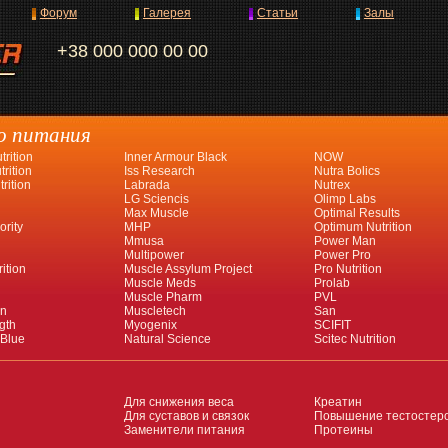
Форум
Галерея
Статьи
Залы
+38 000 000 00 00
о питания
rition
Inner Armour Black
NOW
rition
Iss Research
Nutra Bolics
rition
Labrada
Nutrex
LG Sciencis
Olimp Labs
Max Muscle
Optimal Results
ority
MHP
Optimum Nutrition
Mmusa
Power Man
Multipower
Power Pro
ition
Muscle Assylum Project
Pro Nutrition
Muscle Meds
Prolab
Muscle Pharm
PVL
an
Muscletech
San
gth
Myogenix
SCIFIT
 Blue
Natural Science
Scitec Nutrition
Для снижения веса
Креатин
Для суставов и связок
Повышение тестостер
Заменители питания
Протеины