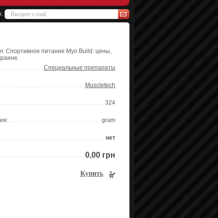
а:
er. Спортивное питание Myo Build: цены,
краине.
Специальные препараты
Muscletech
324
ия:
gram
нет
0,00 грн
Купить