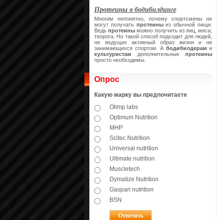
Протеины в бодибилдинге
Многим непонятно, почему спортсмены не
могут получать
протеины
из обычной пищи.
Ведь
протеины
можно получить из яиц, мяса,
творога. Но такой способ подходит для людей,
не ведущих активный образ жизни и не
занимающихся спортом. А
бодибилдерам
и
культуристам
дополнительные
протеины
просто необходимы.
Опрос
Какую марку вы предпочитаете
Olimp labs
Optimum Nutrition
MHP
Scitec Nutrition
Universal nutrition
Ultimate nutrition
Muscletech
Dymatize Nutrition
Gaspari nutrition
BSN