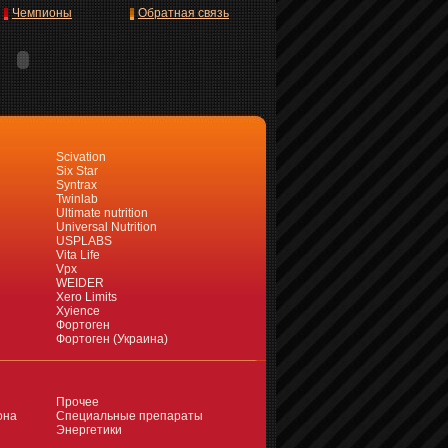
Чемпионы
Обратная связь
Scivation
Six Star
Syntrax
Twinlab
Ultimate nutrition
Universal Nutrition
USPLABS
Vita Life
Vpx
WEIDER
Xero Limits
Xyience
Фортоген
Фортоген (Украина)
Прочее
она
Специальные препараты
Энергетики