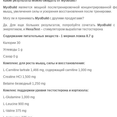
Какие результаты можно ожидать от MyoBuild?
MyoBuild
является мощной послетренировочной концентрированной фо
мышц, увеличения силы и ускорения восстановления после тренировки.
Могу ли я принимать
MyoBuild
с другими продуктами?
Да. Для еще больших результатов, попробуйте сочетать
MyoBuild
энергетиком, и
HexaTest
– стимулятором выработки тестостерона
Содержание питательных веществ - 1 мерная ложка 8.7 g
Калории 30
Углеводы 1 g
Сахар 0 g
Комплекс для роста мышц, силы и восстановления:
L-Carnitine tartrate 1,466 mg, содержащий carnitine 1,000 mg
Creatine HCl 1,500 mg
Betaine безводный 1,250 mg
Комлекс поддержки уровня тестостерона и кортизола:
L-Glutamine 1,000 mg
L-Leucine 900 mg
L-Valine 375 mg