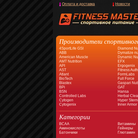
Оплата и доставка
Новости
Производители спортивног
4SportLife GSI
Diamond Nut
ABB
Dymatize nut
American Muscle
Dynamic Nut
AMT Nutrition
EFX
API
Ergogenix
AST
Fitness Auth
Atlant
FormLabs
BioTech
Full Force
Blastex
Gaspari Nutr
BPi
GAT
BSN
Hansa
Controlled Labs
Herbal Cle
Cytogen
Hyper Stern
Cytogenix
Inner Armor
Категории
BCAA
Витамины
Аминокислоты
Гейнеры
Батончики
Глютамин