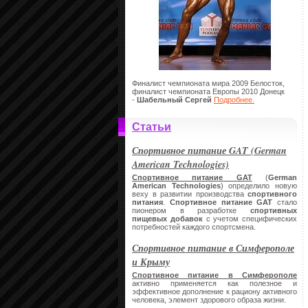
Финалист чемпионата мира 2009 Белосток,
финалист чемпионата Европы 2010 Донецк
-
Шабельный Сергей
Подробнее.
Статьи
Спортивное питание GAT (German
American Technologies)
Спортивное питание GAT
(
German
American Technologies
) определило новую
веху в развитии производства
спортивного
питания
.
Спортивное питание
GAT
стало
пионером в разработке
спортивных
пищевых добавок
с учетом специфических
потребностей каждого спортсмена.
Спортивное питание в Симферополе
и Крыму
Спортивное питание в Симферополе
активно применяется как полезное и
эффективное дополнение к рациону активного
человека, элемент здорового образа жизни.