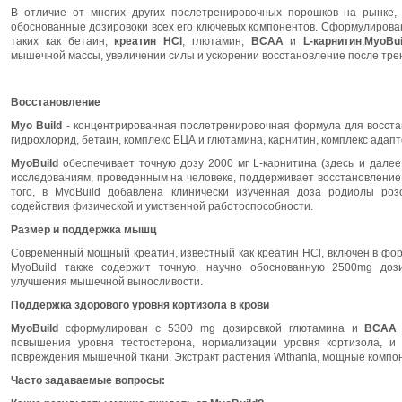
В отличие от многих других послетренировочных порошков на рынке
обоснованные дозировоки всех его ключевых компонентов. Сформулирова
таких как бетаин,
креатин HCl
, глютамин,
ВСАА
и
L-карнитин
,
MyoBu
мышечной массы, увеличении силы и ускорении восстановление после тре
Восстановление
Myo Build
- концентрированная послетренировочная формула для восста
гидрохлорид, бетаин, комплекс БЦА и глютамина, карнитин, комплекс адапт
MyoBuild
обеспечивает точную дозу 2000 мг L-карнитина (здесь и далее
исследованиям, проведенным на человеке, поддерживает восстановление
того, в MyoBuild добавлена клинически изученная доза родиолы роз
содействия физической и умственной работоспособности.
Размер и поддержка мышц
Современный мощный креатин, известный как креатин HCl, включен в фор
MyoBuild также содержит точную, научно обоснованную 2500mg доз
улучшения мышечной выносливости.
Поддержка здорового уровня кортизола в крови
MyoBuild
сформулирован с 5300 mg дозировкой глютамина и
ВСА
повышения уровня тестостерона, нормализации уровня кортизола, и 
повреждения мышечной ткани. Экстракт растения Withania, мощные компо
Часто задаваемые вопросы: