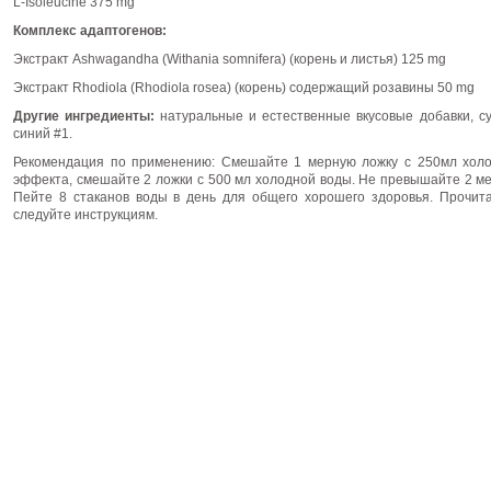
L-Isoleucine 375 mg
Комплекс адаптогенов:
Экстракт Ashwagandha (Withania somnifera) (корень и листья) 125 mg
Экстракт Rhodiola (Rhodiola rosea) (корень) содержащий розавины 50 mg
Другие ингредиенты:
натуральные и естественные вкусовые добавки, су
синий #1.
Рекомендация по применению: Смешайте 1 мерную ложку с 250мл холо
эффекта, смешайте 2 ложки с 500 мл холодной воды. Не превышайте 2 ме
Пейте 8 стаканов воды в день для общего хорошего здоровья. Прочита
следуйте инструкциям.