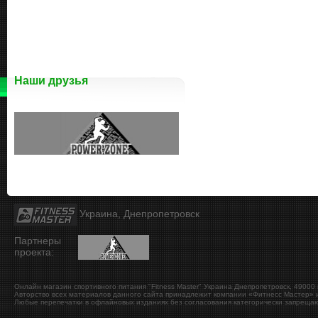
Наши друзья
Украина, Днепропетровск
Партнеры
проекта:
Онлайн магазин спортивного питания "Fitness Master"
Украина
Днепропетровск
,
49000
Авторство всех материалов данного сайта принадлежит компании «Фитнесс Мастер» и
Любые перепечатки в офлайновых изданиях без согласования категорически запрещаю