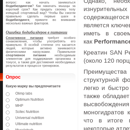
Однако, необ
вопрос: как начать заниматься
бодибилдингом
? Как накачать мышцы за
изнурительны
короткий срок? Как придать своему телу
изящный спортивный вид? Чтобы Вы смогли
содержащегося 
правильно сделать первые шаги в
бодибилдинге
, примите во внимание
несколько важных факторов.
является ключе
Ошибки бодибилдеров в питании
иметь в свое
Спортивное питание
требует особого
как
Performanc
ознакомления, чтобы употреблять его
правильно. В особой степени это касается
людей, которые активно занимаются
Креатин SAN Per
физическими нагрузками. Правильное
спортивное питание
необходимым
элементом для поддержания организма в
(около 120 порц
тонусе, а также для достижения необходимых
результатов в процессе тренировок.
Преимущества
Опрос
структурной ф
Какую марку вы предпочитаете
легко и быстро
Olimp labs
также обладает
Optimum Nutrition
высвобождения 
MHP
моногидратов к
Scitec Nutrition
Universal nutrition
что в итоге 
Ultimate nutrition
некоторые атле