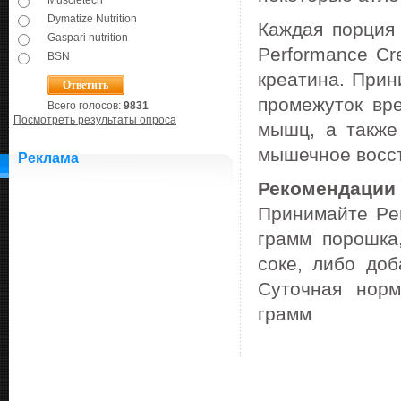
Muscletech
Dymatize Nutrition
Каждая порция 
Gaspari nutrition
Performance Cr
BSN
креатина. Прин
промежуток вр
Всего голосов:
9831
Посмотреть результаты опроса
мышц, а также
мышечное восст
Реклама
Рекомендации 
Принимайте Per
грамм порошка
соке, либо доб
Суточная норм
грамм