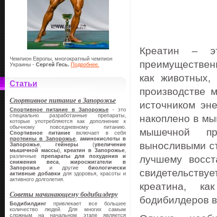
Креатин – эт
Чемпион Европы, многократный чемпион
преимуществен
Украины -
Сергей Гесь.
Подробнее.
как животных,
Статьи
производстве 
Спортивное питание в Запорожье
источником эн
Спортивное питание в Запорожье
- это
специально разработанные препараты,
накоплено в мы
которые употребляются как дополнение к
обычному повседневному питанию.
мышечной пр
Спортивное питание
включает в себя
протеины в Запорожье
,
аминокислоты в
выносливыми ст
Запорожье
,
гейнеры
(
увеличение
мышечной массы
),
креатин
в Запорожье
,
различные
препараты для похудения и
лучшему восст
снижения веса
,
жиросжигатели в
Запорожье
и другие
биологически
свидетельств
активные добавки
для здоровья, красоты и
активного долголетия.
креатина, ка
Советы начинающему бодибилдеру
бодибилдеров в
Бодибилдинг
привлекает все большее
количество людей. Для многих самым
сложным на начальном этапе является