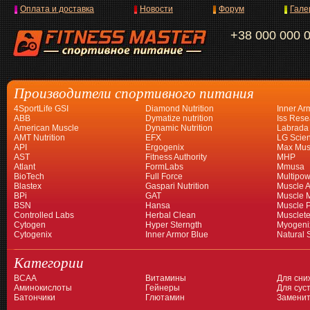
Оплата и доставка
Новости
Форум
Гале
+38 000 000 
Производители спортивного питания
4SportLife GSI
Diamond Nutrition
Inner Ar
ABB
Dymatize nutrition
Iss Rese
American Muscle
Dynamic Nutrition
Labrada
AMT Nutrition
EFX
LG Scien
API
Ergogenix
Max Mus
AST
Fitness Authority
MHP
Atlant
FormLabs
Mmusa
BioTech
Full Force
Multipow
Blastex
Gaspari Nutrition
Muscle A
BPi
GAT
Muscle 
BSN
Hansa
Muscle 
Controlled Labs
Herbal Clean
Musclet
Cytogen
Hyper Sterngth
Myogeni
Cytogenix
Inner Armor Blue
Natural 
Категории
BCAA
Витамины
Для сни
Аминокислоты
Гейнеры
Для суст
Батончики
Глютамин
Заменит